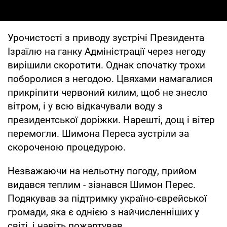
Урочистості з приводу зустрічі Президента
Ізраїлю на ганку Адміністрації через негоду
вирішили скоротити. Однак спочатку трохи
поборолися з негодою. Цвяхами намагалися
прикріпити червоний килим, щоб не знесло
вітром, і у всю відкачували воду з
президентської доріжки. Нарешті, дощ і вітер
перемогли. Шимона Переса зустріли за
скороченою процедурою.
Незважаючи на нельотну погоду, прийом
видався теплим - зізнався Шимон Перес.
Подякував за підтримку україно-єврейської
громади, яка є однією з найчисленніших у
світі, і навіть пожартував.