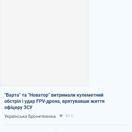
"Варта" та "Новатор" витримали кулеметний
обстріл і удар FPV-дрона, врятувавши життя
офіцеру ЗСУ
Українська Бронетехніка
3,1 т.