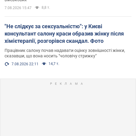
8,8 т.
7.08.2026 15:47
"Не слідкує за сексуальністю": у Києві
консультант салону краси образив жінку після
хімієтерапії, розгорівся скандал. Фото
Працівник салону почав надавати оцінку зовнішності жінки,
сказавши, що вона носить "чоловічу стрижку"
14,7 т.
7.08.2026 22:11