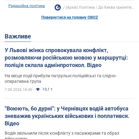
Редакційна політика
(Архів) Політика
До Києва прилетів...
Повернутися на головну OBOZ
Важливе
У Львові жінка спровокувала конфлікт,
розмовляючи російською мовою у маршрутці:
поліція склала адмінпротокол. Відео
На місце події прибули патрульні поліцейські та слідчо-
оперативна група
10,1 т.
7.08.2026 18:40
"Воюють, бо дурні": у Чернівцях водій автобуса
зневажив українських військових і поплатився.
Відео
Водія звільнили після конфлікту з пасажирами та образ
військових