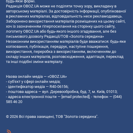
будь-якій формі.
Редакція OBOZ.UA може не поділяти точку зору, викладену в
авторському матеріалі. За достовірність інформації, опублікованої
в рекламних матеріалах, відповідальність несе рекламодавець.
Заборонено використання матеріалів розміщених на цьому сайті,
хоч із зазначенням гіперпосилання на сторінку цього сайту,
логотипу OBOZ.UA або будь-якого іншого згадування, але без
письмового дозволу Редакції/ТОВ «Золота середина»
Незаконним використанням матеріалів буде вважатися: будь-яке
копiювання, публiкацiя, передрук, наступне поширення,
використання, переробка з використанням, включенням до
складу інших матеріалів, розповсюдження, адаптація, переклад
та інші подібні зміни матеріалу.
Назва онлайн медіа — «OBOZ.UA»
- суб'єкт у сфері онлайн медіа;
- ідентифікатор медіа — R40-06156;
- поштова адреса — вул. Деревообробна, буд. 7, м. Київ, 01013;
- адреса електронної пошти —
[email protected]
; - телефон — (044)
585 46 20
© 2026 Всі права захищені, ТОВ "Золота середина".