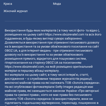
Краса
Мода
Жіночий журнал
Використання будь-яких матеріалів ( в тому числі фото- та відео-),
розміщених на цьому сайті
https://www.obozrevatel.com
та всіх його
піддоменах, в будь-якому вигляді суворо заборонено.
Дозволяється використання при отриманні письмового дозволу
на їх використання та за умови обов'язкового посилання на сайт
OBOZ.UA, а для інтернет-видань - при отриманні письмового
дозволу на їх використання та за умови обов'язкового
розміщення прямого, відкритого для пошукових систем,
гіперпосилання на сторінку OBOZ.UA за посиланням
https://www.obozrevatel.com
, на якій розміщено оригінальний
матеріал в першому абзаці матеріалу.
Всі матеріали на цьому сайті, в тому числі інтерв’ю, статті,
дослідження – є службовими творами журналістів редакції,
виключні майнові права на які належать ТОВ «Золота середина».
На всі опубліковані фотоматеріали Getty Images редакція має
майнові права, які захищаються законом України «Про авторські
права та суміжні права», ніхто не має права без письмового
дозволу ТОВ «Золота середина» їх використовувати, вони не
підлягають подальшому відтворенню, перекладу, поширенню в