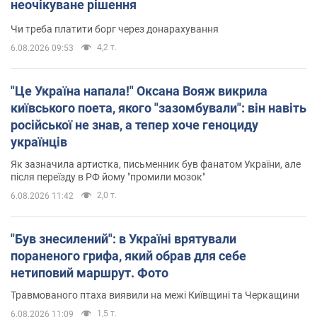
неочікуване рішення
Чи треба платити борг через донарахування
4,2 т.
6.08.2026 09:53
"Це Україна напала!" Оксана Вояж викрила
київського поета, якого "зазомбували": він навіть
російської не знав, а тепер хоче геноциду
українців
Як зазначила артистка, письменник був фанатом України, але
після переїзду в РФ йому "промили мозок"
2,0 т.
6.08.2026 11:42
"Був знесилений": в Україні врятували
пораненого грифа, який обрав для себе
нетиповий маршрут. Фото
Травмованого птаха виявили на межі Київщині та Черкащини
1,5 т.
6.08.2026 11:09