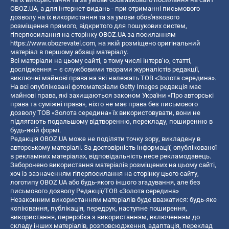
OBOZ.UA, а для інтернет-видань - при отриманні письмового
дозволу на їх використання та за умови обов'язкового
розміщення прямого, відкритого для пошукових систем,
гіперпосилання на сторінку OBOZ.UA за посиланням
https://www.obozrevatel.com
, на якій розміщено оригінальний
матеріал в першому абзаці матеріалу.
Всі матеріали на цьому сайті, в тому числі інтерв’ю, статті,
дослідження – є службовими творами журналістів редакції,
виключні майнові права на які належать ТОВ «Золота середина».
На всі опубліковані фотоматеріали Getty Images редакція має
майнові права, які захищаються законом України «Про авторські
права та суміжні права», ніхто не має права без письмового
дозволу ТОВ «Золота середина» їх використовувати, вони не
підлягають подальшому відтворенню, перекладу, поширенню в
будь-якій формі.
Редакція OBOZ.UA може не поділяти точку зору, викладену в
авторському матеріалі. За достовірність інформації, опублікованої
в рекламних матеріалах, відповідальність несе рекламодавець.
Заборонено використання матеріалів розміщених на цьому сайті,
хоч із зазначенням гіперпосилання на сторінку цього сайту,
логотипу OBOZ.UA або будь-якого іншого згадування, але без
письмового дозволу Редакції/ТОВ «Золота середина»
Незаконним використанням матеріалів буде вважатися: будь-яке
копiювання, публiкацiя, передрук, наступне поширення,
використання, переробка з використанням, включенням до
складу інших матеріалів, розповсюдження, адаптація, переклад