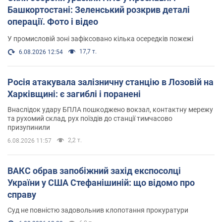
Башкортостані: Зеленський розкрив деталі
операції. Фото і відео
У промисловій зоні зафіксовано кілька осередків пожежі
17,7 т.
6.08.2026 12:54
Росія атакувала залізничну станцію в Лозовій на
Харківщині: є загиблі і поранені
Внаслідок удару БПЛА пошкоджено вокзал, контактну мережу
та рухомий склад, рух поїздів до станції тимчасово
призупинили
2,2 т.
6.08.2026 11:57
ВАКС обрав запобіжний захід експосолці
України у США Стефанішиній: що відомо про
справу
Суд не повністю задовольнив клопотання прокуратури