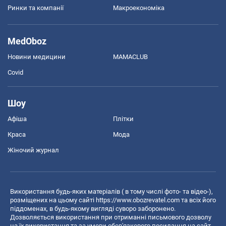
Ринки та компанії
Макроекономіка
MedOboz
Новини медицини
MAMACLUB
Covid
Шоу
Афіша
Плітки
Краса
Мода
Жіночий журнал
Використання будь-яких матеріалів ( в тому числі фото- та відео-),
розміщених на цьому сайті
https://www.obozrevatel.com
та всіх його
піддоменах, в будь-якому вигляді суворо заборонено.
Дозволяється використання при отриманні письмового дозволу
на їх використання та за умови обов'язкового посилання на сайт