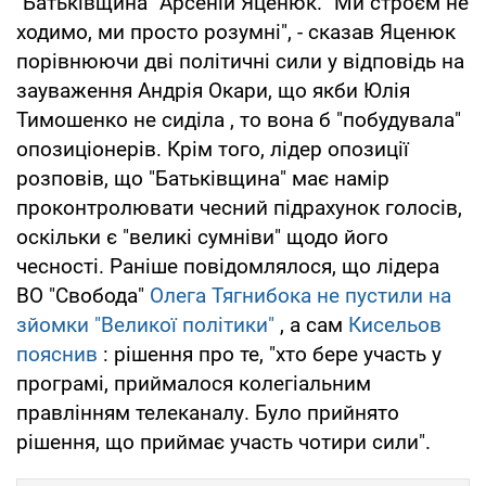
"Батьківщина" Арсеній Яценюк. "Ми строєм не
ходимо, ми просто розумні", - сказав Яценюк
порівнюючи дві політичні сили у відповідь на
зауваження Андрія Окари, що якби Юлія
Тимошенко не сиділа , то вона б "побудувала"
опозиціонерів. Крім того, лідер опозиції
розповів, що "Батьківщина" має намір
проконтролювати чесний підрахунок голосів,
оскільки є "великі сумніви" щодо його
чесності. Раніше повідомлялося, що лідера
ВО "Свобода"
Олега Тягнибока не пустили на
зйомки "Великої політики"
, а сам
Кисельов
пояснив
: рішення про те, "хто бере участь у
програмі, приймалося колегіальним
правлінням телеканалу. Було прийнято
рішення, що приймає участь чотири сили".