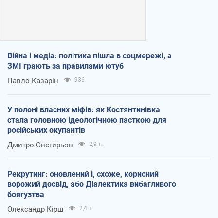
Війна і медіа: політика пішла в соцмережі, а
ЗМІ грають за правилами ютуб
Павло Казарін
936
У полоні власних міфів: як Костянтинівка
стала головною ідеологічною пасткою для
російських окупантів
Дмитро Снєгирьов
2,9 т.
Рекрутинг: оновлений і, схоже, корисний
ворожий досвід, або Діалектика вибагливого
боягузтва
Олександр Кірш
2,4 т.