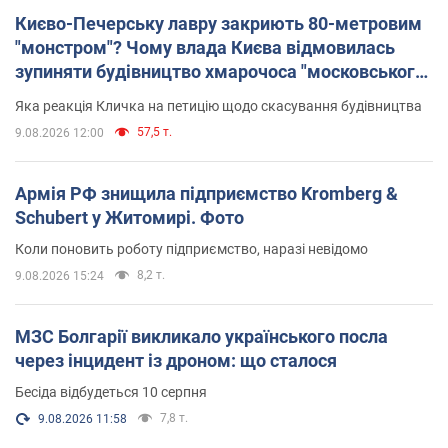
Києво-Печерську лавру закриють 80-метровим
"монстром"? Чому влада Києва відмовилась
зупиняти будівництво хмарочоса "московського
вірянина"
Яка реакція Кличка на петицію щодо скасування будівництва
57,5 т.
9.08.2026 12:00
Армія РФ знищила підприємство Kromberg &
Schubert у Житомирі. Фото
Коли поновить роботу підприємство, наразі невідомо
8,2 т.
9.08.2026 15:24
МЗС Болгарії викликало українського посла
через інцидент із дроном: що сталося
Бесіда відбудеться 10 серпня
7,8 т.
9.08.2026 11:58