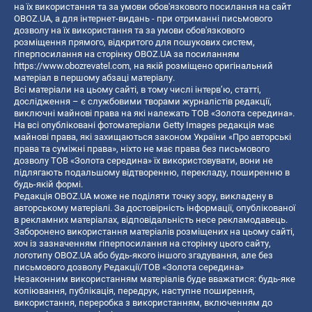
на їх використання та за умови обов'язкового посилання на сайт
OBOZ.UA, а для інтернет-видань - при отриманні письмового
дозволу на їх використання та за умови обов'язкового
розміщення прямого, відкритого для пошукових систем,
гіперпосилання на сторінку OBOZ.UA за посиланням
https://www.obozrevatel.com
, на якій розміщено оригінальний
матеріал в першому абзаці матеріалу.
Всі матеріали на цьому сайті, в тому числі інтерв’ю, статті,
дослідження – є службовими творами журналістів редакції,
виключні майнові права на які належать ТОВ «Золота середина».
На всі опубліковані фотоматеріали Getty Images редакція має
майнові права, які захищаються законом України «Про авторські
права та суміжні права», ніхто не має права без письмового
дозволу ТОВ «Золота середина» їх використовувати, вони не
підлягають подальшому відтворенню, перекладу, поширенню в
будь-якій формі.
Редакція OBOZ.UA може не поділяти точку зору, викладену в
авторському матеріалі. За достовірність інформації, опублікованої
в рекламних матеріалах, відповідальність несе рекламодавець.
Заборонено використання матеріалів розміщених на цьому сайті,
хоч із зазначенням гіперпосилання на сторінку цього сайту,
логотипу OBOZ.UA або будь-якого іншого згадування, але без
письмового дозволу Редакції/ТОВ «Золота середина»
Незаконним використанням матеріалів буде вважатися: будь-яке
копiювання, публiкацiя, передрук, наступне поширення,
використання, переробка з використанням, включенням до