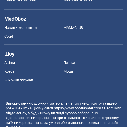
Ринки та компанії
Макроекономіка
MedOboz
Новини медицини
MAMACLUB
Covid
Шоу
Афіша
Плітки
Краса
Мода
Жіночий журнал
Використання будь-яких матеріалів ( в тому числі фото- та відео-),
розміщених на цьому сайті
https://www.obozrevatel.com
та всіх його
піддоменах, в будь-якому вигляді суворо заборонено.
Дозволяється використання при отриманні письмового дозволу
на їх використання та за умови обов'язкового посилання на сайт