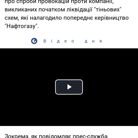
про спроби провокацій проти компанії,
викликаних початком ліквідації "тіньових"
схем, які налагодило попереднє керівництво
"Нафтогазу".
Відео дня
Play Video
Зокрема, як повідомляє прес-служба