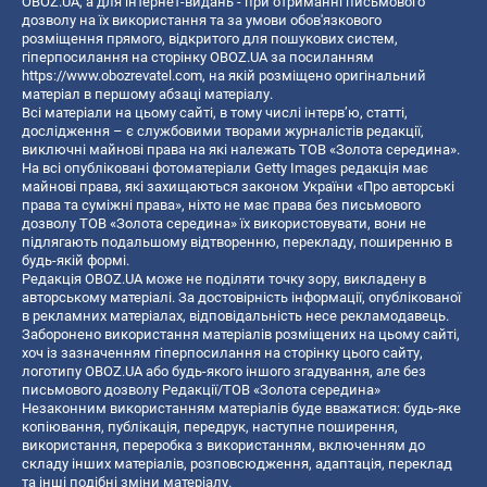
OBOZ.UA, а для інтернет-видань - при отриманні письмового
дозволу на їх використання та за умови обов'язкового
розміщення прямого, відкритого для пошукових систем,
гіперпосилання на сторінку OBOZ.UA за посиланням
https://www.obozrevatel.com
, на якій розміщено оригінальний
матеріал в першому абзаці матеріалу.
Всі матеріали на цьому сайті, в тому числі інтерв’ю, статті,
дослідження – є службовими творами журналістів редакції,
виключні майнові права на які належать ТОВ «Золота середина».
На всі опубліковані фотоматеріали Getty Images редакція має
майнові права, які захищаються законом України «Про авторські
права та суміжні права», ніхто не має права без письмового
дозволу ТОВ «Золота середина» їх використовувати, вони не
підлягають подальшому відтворенню, перекладу, поширенню в
будь-якій формі.
Редакція OBOZ.UA може не поділяти точку зору, викладену в
авторському матеріалі. За достовірність інформації, опублікованої
в рекламних матеріалах, відповідальність несе рекламодавець.
Заборонено використання матеріалів розміщених на цьому сайті,
хоч із зазначенням гіперпосилання на сторінку цього сайту,
логотипу OBOZ.UA або будь-якого іншого згадування, але без
письмового дозволу Редакції/ТОВ «Золота середина»
Незаконним використанням матеріалів буде вважатися: будь-яке
копiювання, публiкацiя, передрук, наступне поширення,
використання, переробка з використанням, включенням до
складу інших матеріалів, розповсюдження, адаптація, переклад
та інші подібні зміни матеріалу.