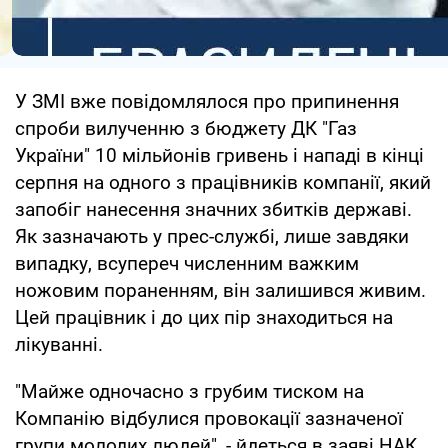
У ЗМІ вже повідомлялося про припинення
спроби вилученню з бюджету ДК "Газ
України" 10 мільйонів гривень і нападі в кінці
серпня на одного з працівників компанії, який
запобіг нанесення значних збитків державі.
Як зазначають у прес-службі, лише завдяки
випадку, всупереч численним важким
ножовим пораненням, він залишився живим.
Цей працівник і до цих пір знаходиться на
лікуванні.
"Майже одночасно з грубим тиском на
Компанію відбулися провокації зазначеної
групи молодих людей", - йдеться в заяві НАК