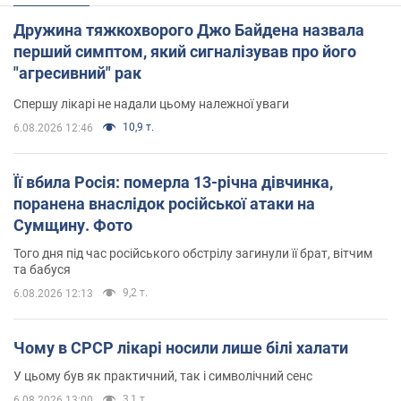
Дружина тяжкохворого Джо Байдена назвала
перший симптом, який сигналізував про його
"агресивний" рак
Спершу лікарі не надали цьому належної уваги
10,9 т.
6.08.2026 12:46
Її вбила Росія: померла 13-річна дівчинка,
поранена внаслідок російської атаки на
Сумщину. Фото
Того дня під час російського обстрілу загинули її брат, вітчим
та бабуся
9,2 т.
6.08.2026 12:13
Чому в СРСР лікарі носили лише білі халати
У цьому був як практичний, так і символічний сенс
3,1 т.
6.08.2026 13:00