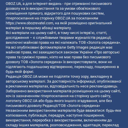
OBOZ.UA, а для інтернет-видань - при отриманні письмового
дозволу на їх використання та за умови обов'язкового
розміщення прямого, відкритого для пошукових систем,
гіперпосилання на сторінку OBOZ.UA за посиланням
https://www.obozrevatel.com
, на якій розміщено оригінальний
матеріал в першому абзаці матеріалу.
Всі матеріали на цьому сайті, в тому числі інтерв’ю, статті,
дослідження – є службовими творами журналістів редакції,
виключні майнові права на які належать ТОВ «Золота середина».
На всі опубліковані фотоматеріали Getty Images редакція має
майнові права, які захищаються законом України «Про авторські
права та суміжні права», ніхто не має права без письмового
дозволу ТОВ «Золота середина» їх використовувати, вони не
підлягають подальшому відтворенню, перекладу, поширенню в
будь-якій формі.
Редакція OBOZ.UA може не поділяти точку зору, викладену в
авторському матеріалі. За достовірність інформації, опублікованої
в рекламних матеріалах, відповідальність несе рекламодавець.
Заборонено використання матеріалів розміщених на цьому сайті,
хоч із зазначенням гіперпосилання на сторінку цього сайту,
логотипу OBOZ.UA або будь-якого іншого згадування, але без
письмового дозволу Редакції/ТОВ «Золота середина»
Незаконним використанням матеріалів буде вважатися: будь-яке
копiювання, публiкацiя, передрук, наступне поширення,
використання, переробка з використанням, включенням до
складу інших матеріалів, розповсюдження, адаптація, переклад