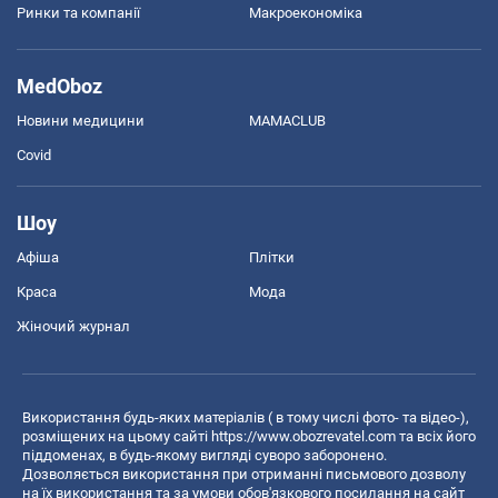
Ринки та компанії
Макроекономіка
MedOboz
Новини медицини
MAMACLUB
Covid
Шоу
Афіша
Плітки
Краса
Мода
Жіночий журнал
Використання будь-яких матеріалів ( в тому числі фото- та відео-),
розміщених на цьому сайті
https://www.obozrevatel.com
та всіх його
піддоменах, в будь-якому вигляді суворо заборонено.
Дозволяється використання при отриманні письмового дозволу
на їх використання та за умови обов'язкового посилання на сайт