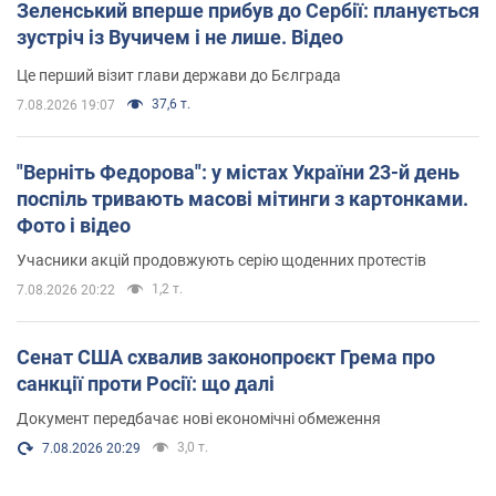
Зеленський вперше прибув до Сербії: планується
зустріч із Вучичем і не лише. Відео
Це перший візит глави держави до Бєлграда
37,6 т.
7.08.2026 19:07
"Верніть Федорова": у містах України 23-й день
поспіль тривають масові мітинги з картонками.
Фото і відео
Учасники акцій продовжують серію щоденних протестів
1,2 т.
7.08.2026 20:22
Сенат США схвалив законопроєкт Грема про
санкції проти Росії: що далі
Документ передбачає нові економічні обмеження
3,0 т.
7.08.2026 20:29