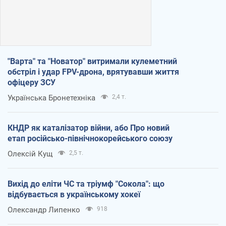
"Варта" та "Новатор" витримали кулеметний
обстріл і удар FPV-дрона, врятувавши життя
офіцеру ЗСУ
Українська Бронетехніка
2,4 т.
КНДР як каталізатор війни, або Про новий
етап російсько-північнокорейського союзу
Олексій Кущ
2,5 т.
Вихід до еліти ЧС та тріумф "Сокола": що
відбувається в українському хокеї
Олександр Липенко
918