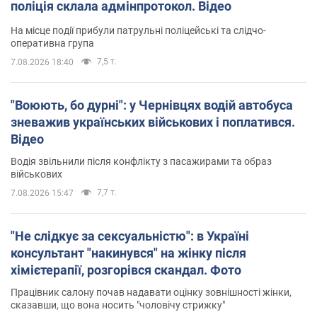
поліція склала адмінпротокол. Відео
На місце події прибули патрульні поліцейські та слідчо-
оперативна група
7,5 т.
7.08.2026 18:40
"Воюють, бо дурні": у Чернівцях водій автобуса
зневажив українських військових і поплатився.
Відео
Водія звільнили після конфлікту з пасажирами та образ
військових
7,7 т.
7.08.2026 15:47
"Не слідкує за сексуальністю": в Україні
консультант "накинувся" на жінку після
хімієтерапії, розгорівся скандал. Фото
Працівник салону почав надавати оцінку зовнішності жінки,
сказавши, що вона носить "чоловічу стрижку"