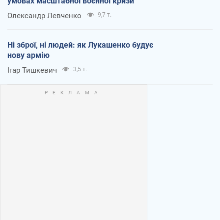
умовах масштабної воєнної кризи
Олександр Левченко
9,7 т.
Ні зброї, ні людей: як Лукашенко будує
нову армію
Ігар Тишкевич
3,5 т.