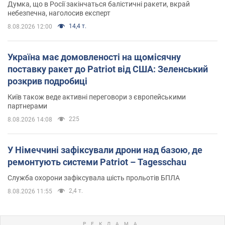
Думка, що в Росії закінчаться балістичні ракети, вкрай
небезпечна, наголосив експерт
14,4 т.
8.08.2026 12:00
Україна має домовленості на щомісячну
поставку ракет до Patriot від США: Зеленський
розкрив подробиці
Київ також веде активні переговори з європейськими
партнерами
225
8.08.2026 14:08
У Німеччині зафіксували дрони над базою, де
ремонтують системи Patriot – Tagesschau
Служба охорони зафіксувала шість прольотів БПЛА
2,4 т.
8.08.2026 11:55