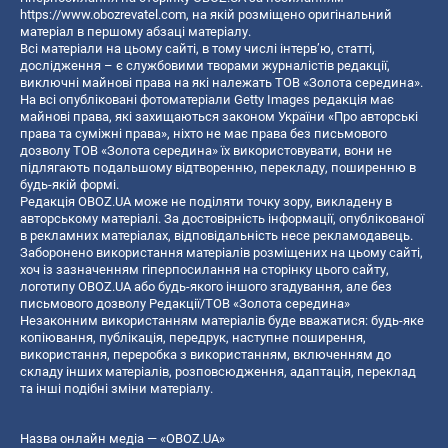
https://www.obozrevatel.com
, на якій розміщено оригінальний
матеріал в першому абзаці матеріалу.
Всі матеріали на цьому сайті, в тому числі інтерв’ю, статті,
дослідження – є службовими творами журналістів редакції,
виключні майнові права на які належать ТОВ «Золота середина».
На всі опубліковані фотоматеріали Getty Images редакція має
майнові права, які захищаються законом України «Про авторські
права та суміжні права», ніхто не має права без письмового
дозволу ТОВ «Золота середина» їх використовувати, вони не
підлягають подальшому відтворенню, перекладу, поширенню в
будь-якій формі.
Редакція OBOZ.UA може не поділяти точку зору, викладену в
авторському матеріалі. За достовірність інформації, опублікованої
в рекламних матеріалах, відповідальність несе рекламодавець.
Заборонено використання матеріалів розміщених на цьому сайті,
хоч із зазначенням гіперпосилання на сторінку цього сайту,
логотипу OBOZ.UA або будь-якого іншого згадування, але без
письмового дозволу Редакції/ТОВ «Золота середина»
Незаконним використанням матеріалів буде вважатися: будь-яке
копiювання, публiкацiя, передрук, наступне поширення,
використання, переробка з використанням, включенням до
складу інших матеріалів, розповсюдження, адаптація, переклад
та інші подібні зміни матеріалу.
Назва онлайн медіа — «OBOZ.UA»