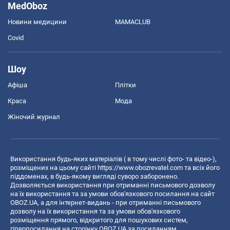
MedOboz
Новини медицини
MAMACLUB
Covid
Шоу
Афіша
Плітки
Краса
Мода
Жіночий журнал
Використання будь-яких матеріалів ( в тому числі фото- та відео-),
розміщених на цьому сайті
https://www.obozrevatel.com
та всіх його
піддоменах, в будь-якому вигляді суворо заборонено.
Дозволяється використання при отриманні письмового дозволу
на їх використання та за умови обов'язкового посилання на сайт
OBOZ.UA, а для інтернет-видань - при отриманні письмового
дозволу на їх використання та за умови обов'язкового
розміщення прямого, відкритого для пошукових систем,
гіперпосилання на сторінку OBOZ.UA за посиланням