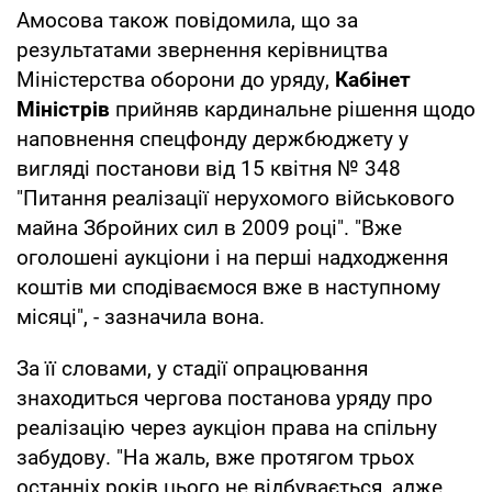
Амосова також повідомила, що за
результатами звернення керівництва
Міністерства оборони до уряду,
Кабінет
Міністрів
прийняв кардинальне рішення щодо
наповнення спецфонду держбюджету у
вигляді постанови від 15 квітня № 348
"Питання реалізації нерухомого військового
майна Збройних сил в 2009 році". "Вже
оголошені аукціони і на перші надходження
коштів ми сподіваємося вже в наступному
місяці", - зазначила вона.
За її словами, у стадії опрацювання
знаходиться чергова постанова уряду про
реалізацію через аукціон права на спільну
забудову. "На жаль, вже протягом трьох
останніх років цього не відбувається, адже