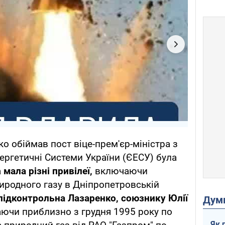
ко обіймав пост віце-прем'єр-міністра з
нергетичні Системи України (ЄЕСУ) була
а
мала різні привілеї,
включаючи
иродного газу в Дніпропетровській
підконтрольна Лазаренко, союзнику
Юлії
Дум
аючи приблизно з грудня 1995 року по
Як 