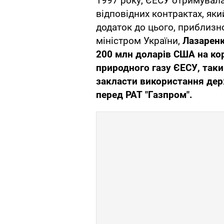
1997 року, ЄЕСУ отримувала
відповідних контрактах, яки
додаток до цього, приблизно
міністром України,
Лазаренк
200 млн доларів США на ко
природного газу ЄЕСУ, так
закласти використання дер
перед РАТ "Газпром".