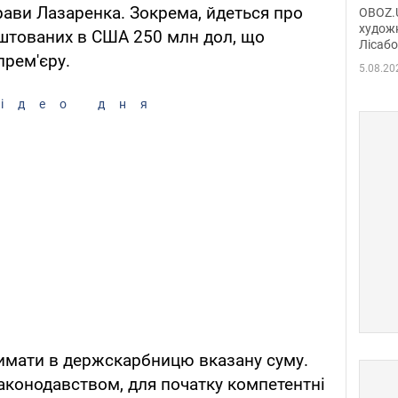
диси
рави Лазаренка. Зокрема, йдеться про
OBOZ.U
Горсь
художн
ештованих в США 250 млн дол, що
Лісабо
Дмит
прем'єру.
в По
5.08.20
ідео дня
римати в держскарбницю вказану суму.
аконодавством, для початку компетентні