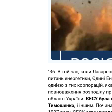
"36. В той час, коли Лазарен
питань енергетики, Єдині Е
однією з тих корпорацій, як
повноваження розподілу пр
області України.
ЄЕСУ була 
Тимошенко,
і іншим. Почин