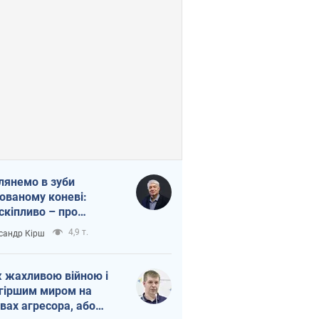
лянемо в зуби
ованому коневі:
скіпливо – про
омогу Україні
4,9 т.
сандр Кірш
 жахливою війною і
гіршим миром на
вах агресора, або