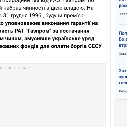
 природний газ від РАО "Газпром" по
рос
й набрав чинності з цією владою. На
Віта
 31 грудня 1996 , будучи прем'єр-
о уповноважив виконання гарантії на
ристь РАТ "Газпром" за постачання
Поп
им чином, змусивши українське
уряд
Бо 
втр
жавних фондів для оплати боргів ЄЕСУ
Ольг
Зах
зуп
ген
Леон