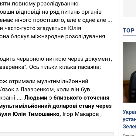
рияти повному розслідуванню
овши відповіді на ряд питань органів
має нічого простішого, але є одне але ...
и часто-густо згадується Юлія
TO
рона блокує міжнародне розслідування
одить червоною ниткою через документ,
заренка". Ось тільки кілька пасажів:
акож отримали мультимільйонний
в'язок з Лазаренком, коли він був
аїні ....
Людьми з близького оточення
 мультимільйонний доларові
стану через
Укра
 були Юлія Тимошенко,
Ігор Макаров ,
устан
Зеле
Глава 