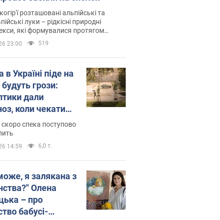
когір'ї розташовані альпійські та
пійські луки – рідкісні природні
си, які формувалися протягом
 років
519
26 23:00
 в Україні піде на
 будуть грози:
птики дали
ноз, коли чекати
и погоди
 скоро спека поступово
пить
6,0 т.
26 14:59
може, я залякана з
нства?" Олена
цька – про
ство бабусі-