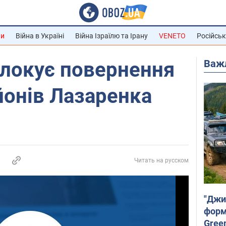
ни
Війна в Україні
Війна Ізраїлю та Ірану
VENETO
Російськ
Важ
локує повернення
йонів Лазаренка
Читать на русском
"Джи
форму
Gree