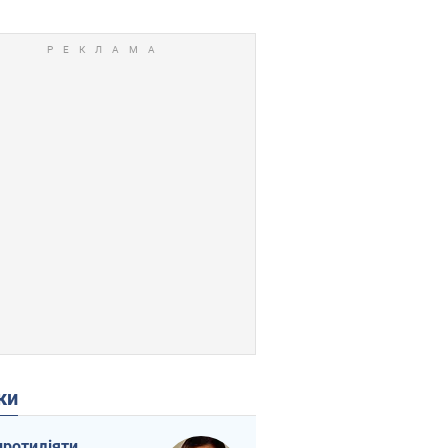
ки
протидіяти