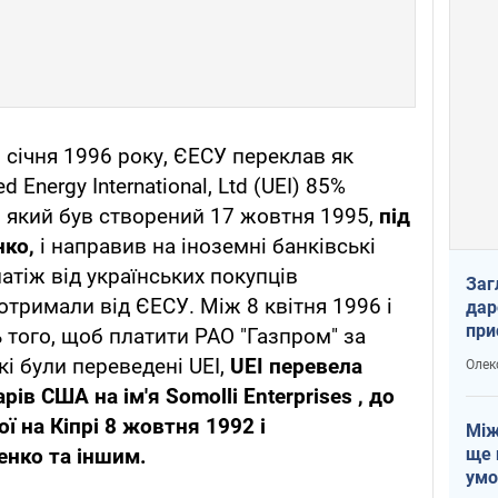
 січня 1996 року, ЄЕСУ переклав як
 Energy International, Ltd (UEI) 85%
, який був створений 17 жовтня 1995,
під
нко,
і направив на іноземні банківські
атіж від українських покупців
Заг
отримали від ЄЕСУ. Між 8 квітня 1996 і
дар
при
ь того, щоб платити РАО "Газпром" за
доп
кі були переведені UEI,
UEI
перевела
Олек
арів США на ім'я
Somolli
Enterprises
, до
ої на Кіпрі 8 жовтня 1992 і
Між
ще 
енко та іншим.
умо