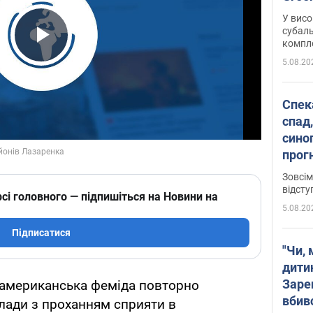
У висо
субаль
комплек
Play Video
сотень
5.08.20
Спека
спад,
сино
прог
змін
Зовсім
відсту
сі головного — підпишіться на Новини на
5.08.20
Підписатися
"Чи, 
дити
Заре
, американська феміда повторно
вбив
влади з проханням сприяти в