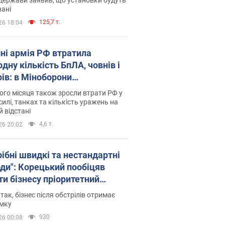
ані
125,7 т.
26 18:04
пні армія РФ втратила
дну кількість БпЛА, човнів і
рів: в Міноборони
люднили статистику
го місяця також зросли втрати РФ у
силі, танках та кількість уражень на
й відстані
4,6 т.
26 20:02
рібні швидкі та нестандартні
оди": Корецький пообіцяв
ти бізнесу пріоритетний
уп до наявних складських
 так, бізнес після обстрілів отримає
іщень
имку
930
26 00:08