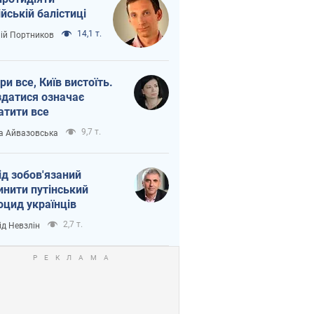
ійській балістиці
14,1 т.
лій Портников
ри все, Київ вистоїть.
здатися означає
атити все
9,7 т.
а Айвазовська
ід зобов'язаний
инити путінський
оцид українців
2,7 т.
ід Невзлін