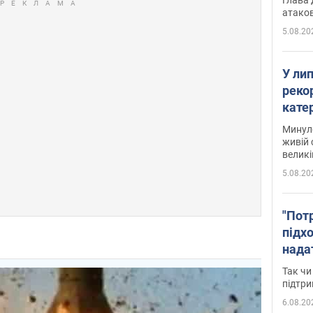
атаков
5.08.20
У ли
рекор
кате
опри
Минуло
живій 
великі
5.08.20
"Пот
підх
нада
дост
Так чи
прим
підтр
6.08.20