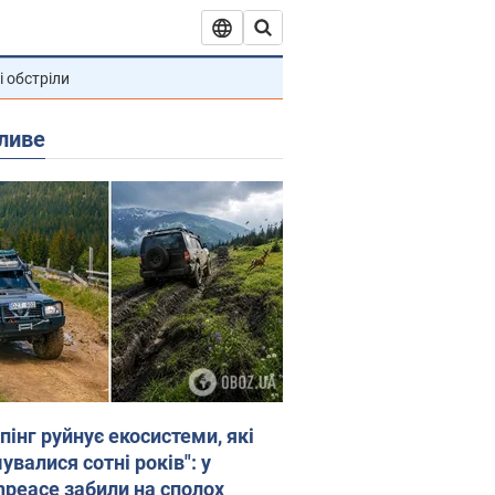
і обстріли
ливе
пінг руйнує екосистеми, які
валися сотні років": у
npeace забили на сполох