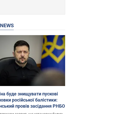
P NEWS
їна буде знищувати пускові
овки російської балістики:
нський провів засідання РНБО
держави заявив, що установки будуть