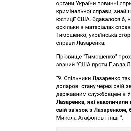
органи України повинні сп
кримінальної справи, знайш
юстиції США. Здавалося б, не
оскільки в матеріалах справ
Тимошенко, українська сто
справи Лазаренка.
Прізвище "Тимошенко" прох
званий "США проти Павла Ла
"9. Спільники Лазаренко т
доларові стану через свій з
державним службовцем в Укр
Лазаренка, які накопичили
свій зв'язок з Лазаренком,
Микола Агафонов і інші ".