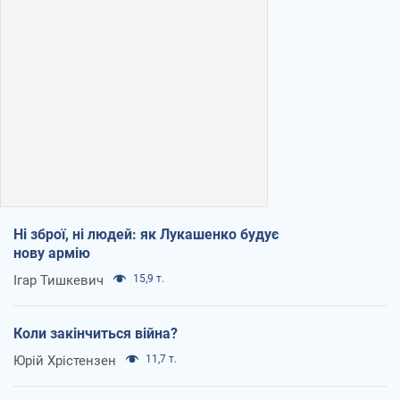
Ні зброї, ні людей: як Лукашенко будує
нову армію
Ігар Тишкевич
15,9 т.
Коли закінчиться війна?
Юрій Хрістензен
11,7 т.