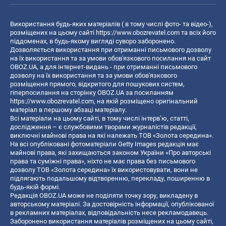
Використання будь-яких матеріалів ( в тому числі фото- та відео-),
розміщених на цьому сайті
https://www.obozrevatel.com
та всіх його
піддоменах, в будь-якому вигляді суворо заборонено.
Дозволяється використання при отриманні письмового дозволу
на їх використання та за умови обов'язкового посилання на сайт
OBOZ.UA, а для інтернет-видань - при отриманні письмового
дозволу на їх використання та за умови обов'язкового
розміщення прямого, відкритого для пошукових систем,
гіперпосилання на сторінку OBOZ.UA за посиланням
https://www.obozrevatel.com
, на якій розміщено оригінальний
матеріал в першому абзаці матеріалу.
Всі матеріали на цьому сайті, в тому числі інтерв’ю, статті,
дослідження – є службовими творами журналістів редакції,
виключні майнові права на які належать ТОВ «Золота середина».
На всі опубліковані фотоматеріали Getty Images редакція має
майнові права, які захищаються законом України «Про авторські
права та суміжні права», ніхто не має права без письмового
дозволу ТОВ «Золота середина» їх використовувати, вони не
підлягають подальшому відтворенню, перекладу, поширенню в
будь-якій формі.
Редакція OBOZ.UA може не поділяти точку зору, викладену в
авторському матеріалі. За достовірність інформації, опублікованої
в рекламних матеріалах, відповідальність несе рекламодавець.
Заборонено використання матеріалів розміщених на цьому сайті,