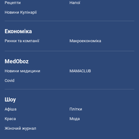
Рецепти
Напої
Новини Кулінарії
Економіка
Ринки та компанії
Макроекономіка
MedOboz
Новини медицини
MAMACLUB
Covid
Шоу
Афіша
Плітки
Краса
Мода
Жіночий журнал