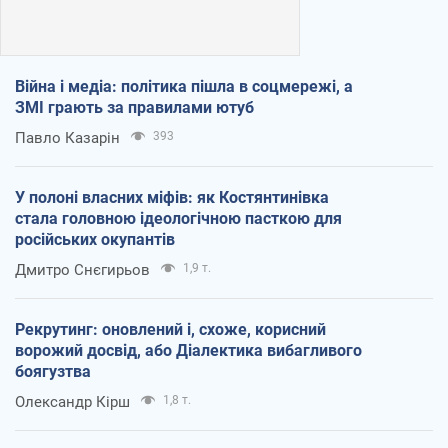
Війна і медіа: політика пішла в соцмережі, а
ЗМІ грають за правилами ютуб
Павло Казарін
393
У полоні власних міфів: як Костянтинівка
стала головною ідеологічною пасткою для
російських окупантів
Дмитро Снєгирьов
1,9 т.
Рекрутинг: оновлений і, схоже, корисний
ворожий досвід, або Діалектика вибагливого
боягузтва
Олександр Кірш
1,8 т.