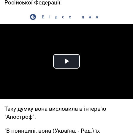
Російської Федерації.
Відео дня
Play Video
Таку думку вона висловила в інтерв'ю
"Апостроф".
"В принципі, вона (Україна. - Ред.) їх