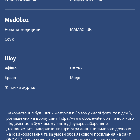
MedOboz
Новини медицини
MAMACLUB
Covid
Шоу
Афіша
Плітки
Краса
Мода
Жіночий журнал
Використання будь-яких матеріалів ( в тому числі фото- та відео-),
розміщених на цьому сайті
https://www.obozrevatel.com
та всіх його
піддоменах, в будь-якому вигляді суворо заборонено.
Дозволяється використання при отриманні письмового дозволу
на їх використання та за умови обов'язкового посилання на сайт
OBOZ.UA, а для інтернет-видань - при отриманні письмового