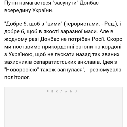
Путін намагається "засунути" Донбас
всередину України.
"Добре б, щоб з "цими" (терористами. - Ред.), і
добре б, щоб в якості заразної маси. Але в
жодному разі Донбас не потрібен Росії. Скоро
ми поставимо прикордонні загони на кордоні
з Україною, щоб не пускати назад так званих
захисників сепаратистських анклавів. Ідея з
"Новоросією" також загнулася", - резюмувала
політолог.