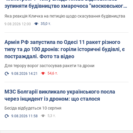
зупиняти будівництво хмарочоса "московського
вірянина"
Яка реакція Кличка на петицію щодо скасування будівництва
35,0 т.
9.08.2026 12:00
Армія РФ запустила по Одесі 11 ракет різного
типу та до 100 дронів: горіли історичні будівлі, є
постраждалі. Фото та відео
Для терору ворог застосував ракети та дрони
54,6 т.
9.08.2026 14:21
МЗС Болгарії викликало українського посла
через інцидент із дроном: що сталося
Бесіда відбудеться 10 серпня
5,3 т.
9.08.2026 11:58