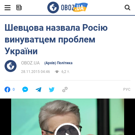
Шевцова назвала Росію
винуватцем проблем
України
OBOZ.UA
(Архів) Політика
28.11.2015 04:46
6,2 т.
0
РУС