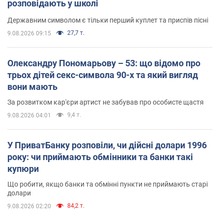
розповідають у школі
Державним символом є тільки перший куплет та приспів пісні
27,7 т.
9.08.2026 09:15
Олександру Пономарьову – 53: що відомо про
трьох дітей секс-символа 90-х та який вигляд
вони мають
За розвитком кар'єри артист не забував про особисте щастя
9,4 т.
9.08.2026 04:01
У ПриватБанку розповіли, чи дійсні долари 1996
року: чи приймають обмінники та банки такі
купюри
Що робити, якщо банки та обмінні пункти не приймають старі
долари
84,2 т.
9.08.2026 02:20