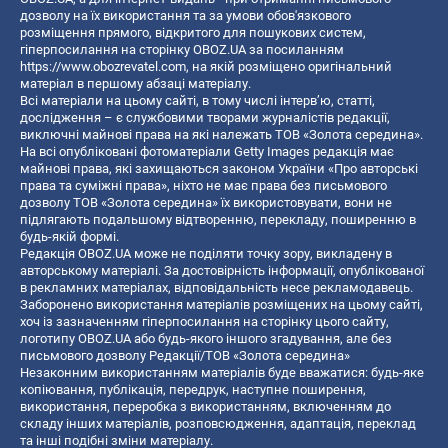
дозволу на їх використання та за умови обов'язкового
розміщення прямого, відкритого для пошукових систем,
гіперпосилання на сторінку OBOZ.UA за посиланням
https://www.obozrevatel.com
, на якій розміщено оригінальний
матеріал в першому абзаці матеріалу.
Всі матеріали на цьому сайті, в тому числі інтерв’ю, статті,
дослідження – є службовими творами журналістів редакції,
виключні майнові права на які належать ТОВ «Золота середина».
На всі опубліковані фотоматеріали Getty Images редакція має
майнові права, які захищаються законом України «Про авторські
права та суміжні права», ніхто не має права без письмового
дозволу ТОВ «Золота середина» їх використовувати, вони не
підлягають подальшому відтворенню, перекладу, поширенню в
будь-якій формі.
Редакція OBOZ.UA може не поділяти точку зору, викладену в
авторському матеріалі. За достовірність інформації, опублікованої
в рекламних матеріалах, відповідальність несе рекламодавець.
Заборонено використання матеріалів розміщених на цьому сайті,
хоч із зазначенням гіперпосилання на сторінку цього сайту,
логотипу OBOZ.UA або будь-якого іншого згадування, але без
письмового дозволу Редакції/ТОВ «Золота середина»
Незаконним використанням матеріалів буде вважатися: будь-яке
копiювання, публiкацiя, передрук, наступне поширення,
використання, переробка з використанням, включенням до
складу інших матеріалів, розповсюдження, адаптація, переклад
та інші подібні зміни матеріалу.