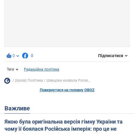
0
0
Підписатися
Теги
Редакційна політика
(Архів) Політика
Шевцова назвала Росію...
Повернутися на головну OBOZ
Важливе
Якою була оригінальна версія гімну України та
чому її боялася Російська імперія: про це не