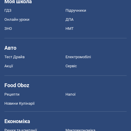
Моя школа
ГДЗ
Підручники
Онлайн уроки
ДПА
ЗНО
НМТ
Авто
Тест Драйв
Електромобілі
Акції
Сервіс
Food Oboz
Рецепти
Напої
Новини Кулінарії
Економіка
Ринки та компанії
Макроекономіка