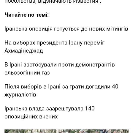
посольства, відзначають Известия .
Читайте по темі:
Іранська опозиція готується до нових мітингів
На виборах президента Ірану переміг
Ахмадінеджад
В Ірані застосували проти демонстрантів
сльозогінний газ
Після виборів в Ірані за грати догодили 40
журналістів
Іранська влада заарештувала 140
опозиційних вчених