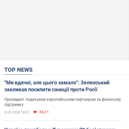
TOP NEWS
"Ми вдячні, але цього замало": Зеленський
закликав посилити санкції проти Росії
Президент подякував європейським партнерам за фінансову
підтримку
66,2 т.
8.08.2026 18:01