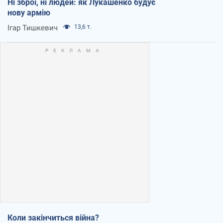
Ні зброї, ні людей: як Лукашенко будує
нову армію
Ігар Тишкевич
13,6 т.
Коли закінчиться війна?