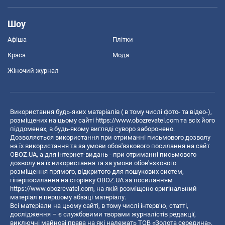
Шоу
Афіша
Плітки
Краса
Мода
Жіночий журнал
Використання будь-яких матеріалів ( в тому числі фото- та відео-),
розміщених на цьому сайті
https://www.obozrevatel.com
та всіх його
піддоменах, в будь-якому вигляді суворо заборонено.
Дозволяється використання при отриманні письмового дозволу
на їх використання та за умови обов'язкового посилання на сайт
OBOZ.UA, а для інтернет-видань - при отриманні письмового
дозволу на їх використання та за умови обов'язкового
розміщення прямого, відкритого для пошукових систем,
гіперпосилання на сторінку OBOZ.UA за посиланням
https://www.obozrevatel.com
, на якій розміщено оригінальний
матеріал в першому абзаці матеріалу.
Всі матеріали на цьому сайті, в тому числі інтерв’ю, статті,
дослідження – є службовими творами журналістів редакції,
виключні майнові права на які належать ТОВ «Золота середина».