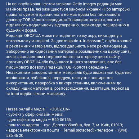
На всі опубліковані фотоматеріали Getty Images редакція має
майнові права, які захищаються законом України «Про авторські
права та суміжні права», ніхто не має права без письмового
дозволу ТОВ «Золота середина» їх використовувати, вони не
підлягають подальшому відтворенню, перекладу, поширенню в
будь-якій формі.
Редакція OBOZ.UA може не поділяти точку зору, викладену в
авторському матеріалі. За достовірність інформації, опублікованої
в рекламних матеріалах, відповідальність несе рекламодавець.
Заборонено використання матеріалів розміщених на цьому сайті,
хоч із зазначенням гіперпосилання на сторінку цього сайту,
логотипу OBOZ.UA або будь-якого іншого згадування, але без
письмового дозволу Редакції/ТОВ «Золота середина»
Незаконним використанням матеріалів буде вважатися: будь-яке
копiювання, публiкацiя, передрук, наступне поширення,
використання, переробка з використанням, включенням до
складу інших матеріалів, розповсюдження, адаптація, переклад
та інші подібні зміни матеріалу.
Назва онлайн медіа — «OBOZ.UA»
- суб'єкт у сфері онлайн медіа;
- ідентифікатор медіа — R40-06156;
- поштова адреса — вул. Деревообробна, буд. 7, м. Київ, 01013;
- адреса електронної пошти —
[email protected]
; - телефон — (044)
585 46 20