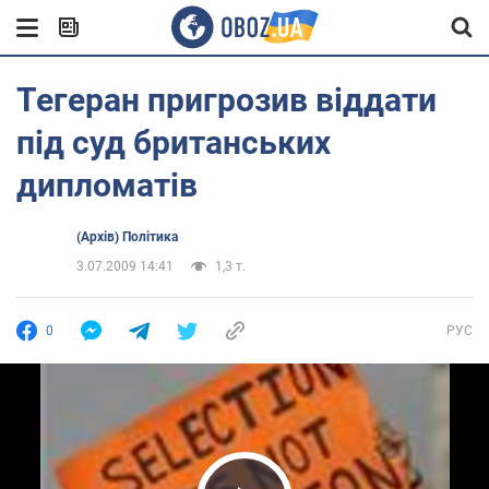
Тегеран пригрозив віддати
під суд британських
дипломатів
(Архів) Політика
3.07.2009 14:41
1,3 т.
0
РУС