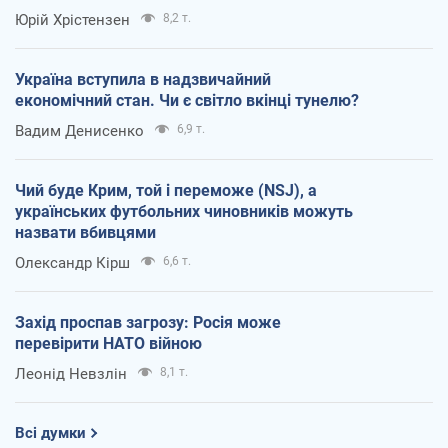
Юрій Хрістензен
8,2 т.
Україна вступила в надзвичайний
економічний стан. Чи є світло вкінці тунелю?
Вадим Денисенко
6,9 т.
Чий буде Крим, той і переможе (NSJ), а
українських футбольних чиновників можуть
назвати вбивцями
Олександр Кірш
6,6 т.
Захід проспав загрозу: Росія може
перевірити НАТО війною
Леонід Невзлін
8,1 т.
Всі думки