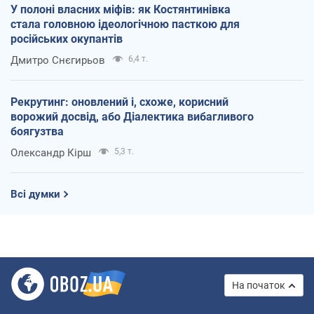
У полоні власних міфів: як Костянтинівка
стала головною ідеологічною пасткою для
російських окупантів
Дмитро Снєгирьов
6,4 т.
Рекрутинг: оновлений і, схоже, корисний
ворожий досвід, або Діалектика вибагливого
боягузтва
Олександр Кірш
5,3 т.
Всі думки
На початок