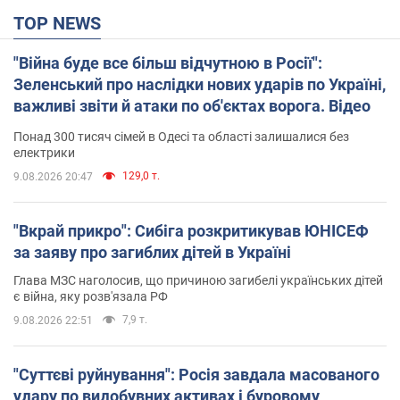
TOP NEWS
"Війна буде все більш відчутною в Росії":
Зеленський про наслідки нових ударів по Україні,
важливі звіти й атаки по об'єктах ворога. Відео
Понад 300 тисяч сімей в Одесі та області залишалися без
електрики
129,0 т.
9.08.2026 20:47
"Вкрай прикро": Сибіга розкритикував ЮНІСЕФ
за заяву про загиблих дітей в Україні
Глава МЗС наголосив, що причиною загибелі українських дітей
є війна, яку розв'язала РФ
7,9 т.
9.08.2026 22:51
"Суттєві руйнування": Росія завдала масованого
удару по видобувних активах і буровому