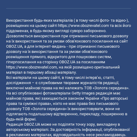
Використання будь-яких матеріалів ( в тому числі фото- та відео-),
розміщених на цьому сайті
https://www.obozrevatel.com
та всіх його
піддоменах, в будь-якому вигляді суворо заборонено.
Дозволяється використання при отриманні письмового дозволу
на їх використання та за умови обов'язкового посилання на сайт
OBOZ.UA, а для інтернет-видань - при отриманні письмового
дозволу на їх використання та за умови обов'язкового
розміщення прямого, відкритого для пошукових систем,
гіперпосилання на сторінку OBOZ.UA за посиланням
https://www.obozrevatel.com
, на якій розміщено оригінальний
матеріал в першому абзаці матеріалу.
Всі матеріали на цьому сайті, в тому числі інтерв’ю, статті,
дослідження – є службовими творами журналістів редакції,
виключні майнові права на які належать ТОВ «Золота середина».
На всі опубліковані фотоматеріали Getty Images редакція має
майнові права, які захищаються законом України «Про авторські
права та суміжні права», ніхто не має права без письмового
дозволу ТОВ «Золота середина» їх використовувати, вони не
підлягають подальшому відтворенню, перекладу, поширенню в
будь-якій формі.
Редакція OBOZ.UA може не поділяти точку зору, викладену в
авторському матеріалі. За достовірність інформації, опублікованої
в рекламних матеріалах, відповідальність несе рекламодавець.