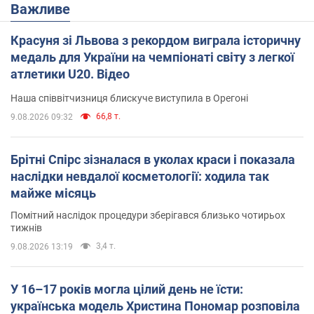
Важливе
Красуня зі Львова з рекордом виграла історичну
медаль для України на чемпіонаті світу з легкої
атлетики U20. Відео
Наша співвітчизниця блискуче виступила в Орегоні
66,8 т.
9.08.2026 09:32
Брітні Спірс зізналася в уколах краси і показала
наслідки невдалої косметології: ходила так
майже місяць
Помітний наслідок процедури зберігався близько чотирьох
тижнів
3,4 т.
9.08.2026 13:19
У 16–17 років могла цілий день не їсти:
українська модель Христина Пономар розповіла