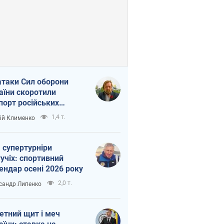
атаки Сил оборони
аїни скоротили
порт російських
топродуктів
1,4 т.
ій Клименко
 супертурніри
учіх: спортивний
ендар осені 2026 року
2,0 т.
сандр Липенко
етний щит і меч