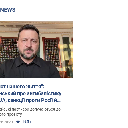
P NEWS
ист нашого життя":
нський про антибалістику
A, санкції проти Росії й
имку аграріїв. Відео
йські партнери долучаються до
ого проєкту
19,5 т.
26 20:20