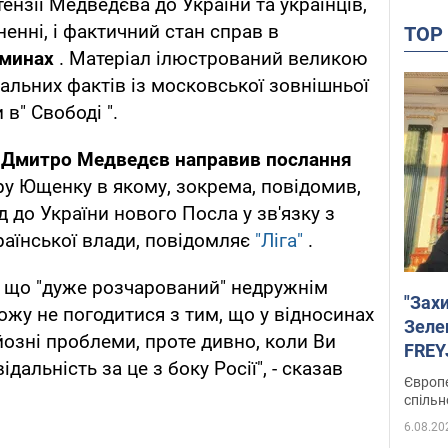
ензії Медведєва до України та українців,
енні, і фактичний стан справ в
TO
єминах
. Матеріал ілюстрований великою
уальних фактів із московської зовнішньої
 в" Свободі ".
ї
Дмитро Медведєв направив послання
ру Ющенку в якому, зокрема, повідомив,
 до України нового Посла у зв'язку з
раїнської влади, повідомляє
"Ліга"
.
, що "дуже розчарований" недружнім
"Зах
ожу не погодитися з тим, що у відносинах
Зеле
озні проблеми, проте дивно, коли Ви
FREYJ
альність за це з боку Росії", - сказав
підтр
Європе
спільн
6.08.20