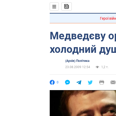
Герої вій
Медведєву о
холодний ду
(Архів) Політика
23.08.2009 12:54
1,2 т.
0