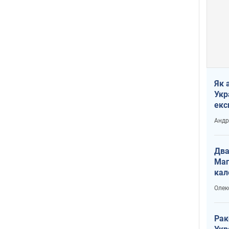
Як 
Укр
екс
наф
Андр
Два
Маг
кал
Олек
Рак