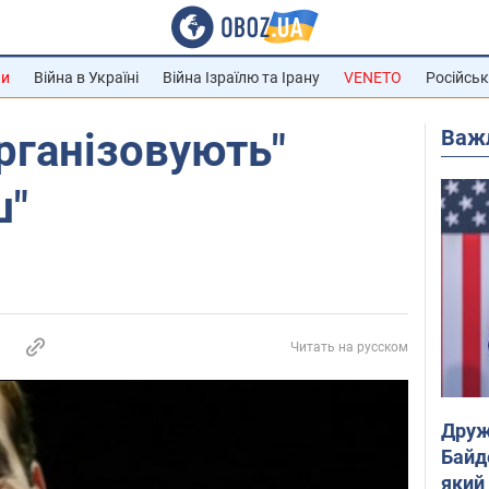
ни
Війна в Україні
Війна Ізраїлю та Ірану
VENETO
Російськ
Важ
рганізовують"
ш"
Читать на русском
Друж
Байд
який