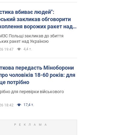
істика вбиває людей":
рський закликав обговорити
хоплення ворожих ракет над
їною
МЗС Польщі закликав до збиття
ьких ракет над Україною
4,4 т.
26 19:47
ткова передасть Міноборони
про чоловіків 18-60 років: для
 це потрібно
рібно для перевірки військового
17,4 т.
26 18:42