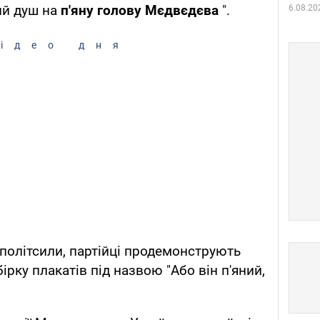
ий душ на
п'яну голову Мєдвєдєва
".
6.08.20
ідео дня
політсили, партійці продемонструють
ірку плакатів під назвою "Або він п'яний,