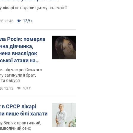
есивний" рак
 лікарі не надали цьому належної
12,9 т.
26 12:46
ила Росія: померла
чна дівчинка,
нена внаслідок
ської атаки на
ину. Фото
ня під час російського
лу загинули її брат,
 та бабуся
9,8 т.
26 12:13
 в СРСР лікарі
ли лише білі халати
у був як практичний,
символічний сенс