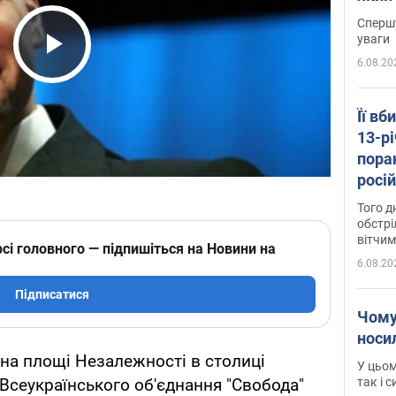
"агр
Спершу
уваги
6.08.20
Play Video
Її вб
13-рі
пора
росій
Сумщ
Того д
обстрі
вітчим
сі головного — підпишіться на Новини на
6.08.20
Підписатися
Чому
носи
0 на площі Незалежності в столиці
У цьом
так і 
 Всеукраїнського об'єднання "Свобода"