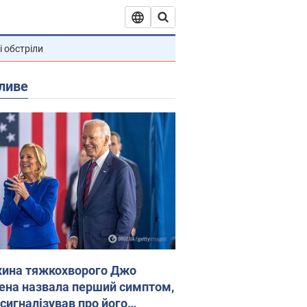
і обстріли
ливе
ина тяжкохворого Джо
ена назвала перший симптом,
 сигналізував про його