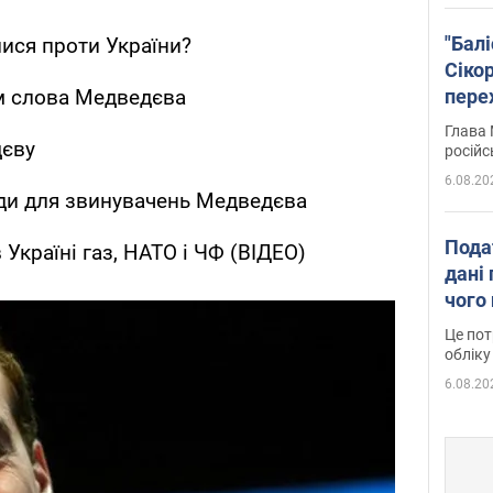
"Бал
ися проти України?
Сіко
пере
м слова Медведєва
Укра
Глава 
дєву
російс
6.08.20
ди для звинувачень Медведєва
Пода
Україні газ, НАТО і ЧФ (ВІДЕО)
дані 
чого
Це пот
обліку
6.08.20