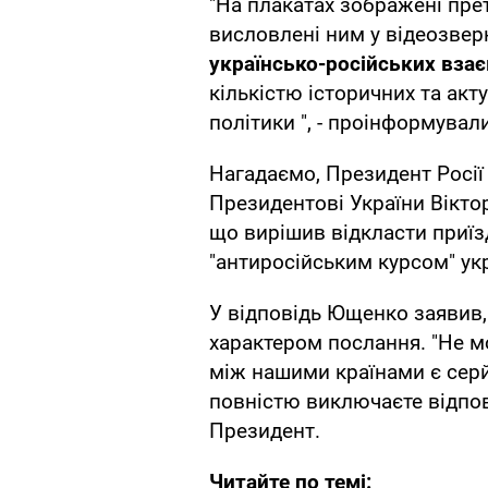
"На плакатах зображені прет
висловлені ним у відеозверн
українсько-російських вза
кількістю історичних та акт
політики ", - проінформували
Нагадаємо, Президент Росі
Президентові України Вікто
що вирішив відкласти приїзд
"антиросійським курсом" ук
У відповідь Ющенко заявив
характером послання. "Не м
між нашими країнами є серй
повністю виключаєте відповід
Президент.
Читайте по темі: