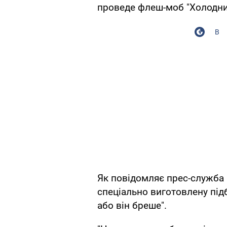
проведе флеш-моб "Холодн
В
Як повідомляє прес-служба 
спеціально виготовлену підб
або він бреше".