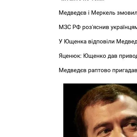
Медведєв і Меркель змовил
МЗС РФ роз'яснив українця
У Ющенка відповіли Медве
Яценюк: Ющенко дав приво
Медведєв раптово пригадав 