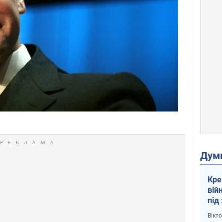
Дум
Кре
вій
під
кри
Вікт