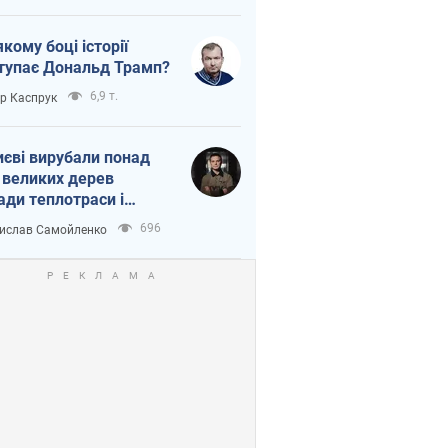
якому боці історії
тупає Дональд Трамп?
6,9 т.
ор Каспрук
иєві вирубали понад
 великих дерев
ади теплотраси і
переч Генплану
696
ислав Самойленко