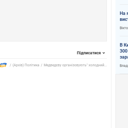
На 
вис
Вікт
В К
300
Підписатися
зар
всу
(Архів) Політика
Медведєву організовують" холодний...
Влад