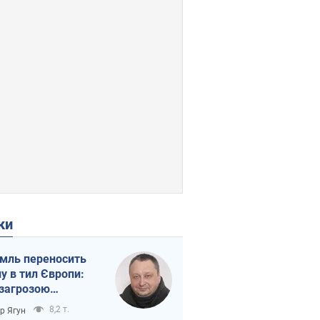
ки
мль переносить
ну в тил Європи:
 загрозою
тична логістика
8,2 т.
ор Ягун