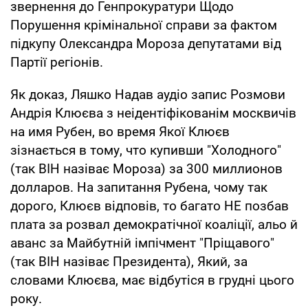
звернення до Генпрокуратури Щодо
Порушення крімінальної справи за фактом
підкупу Олександра Мороза депутатами від
Партії регіонів.
Як доказ, Ляшко Надав аудіо запис Розмови
Андрія Клюєва з неідентіфікованім москвичів
на имя Рубен, во время Якої Клюєв
зізнається в тому, что купивши "Холодного"
(так ВІН назіває Мороза) за 300 миллионов
долларов. На запитання Рубена, чому так
дорого, Клюєв відповів, то багато НЕ позбав
плата за розвал демократічної коаліції, альо й
аванс за Майбутній імпічмент "Пріщавого"
(так ВІН назіває Президента), Який, за
словами Клюєва, має відбутіся в грудні цього
року.