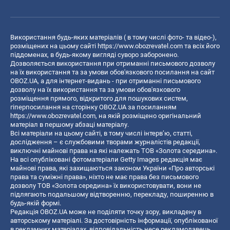
Використання будь-яких матеріалів ( в тому числі фото- та відео-),
розміщених на цьому сайті
https://www.obozrevatel.com
та всіх його
піддоменах, в будь-якому вигляді суворо заборонено.
Дозволяється використання при отриманні письмового дозволу
на їх використання та за умови обов'язкового посилання на сайт
OBOZ.UA, а для інтернет-видань - при отриманні письмового
дозволу на їх використання та за умови обов'язкового
розміщення прямого, відкритого для пошукових систем,
гіперпосилання на сторінку OBOZ.UA за посиланням
https://www.obozrevatel.com
, на якій розміщено оригінальний
матеріал в першому абзаці матеріалу.
Всі матеріали на цьому сайті, в тому числі інтерв’ю, статті,
дослідження – є службовими творами журналістів редакції,
виключні майнові права на які належать ТОВ «Золота середина».
На всі опубліковані фотоматеріали Getty Images редакція має
майнові права, які захищаються законом України «Про авторські
права та суміжні права», ніхто не має права без письмового
дозволу ТОВ «Золота середина» їх використовувати, вони не
підлягають подальшому відтворенню, перекладу, поширенню в
будь-якій формі.
Редакція OBOZ.UA може не поділяти точку зору, викладену в
авторському матеріалі. За достовірність інформації, опублікованої
в рекламних матеріалах, відповідальність несе рекламодавець.