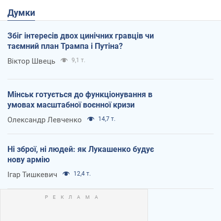
Думки
Збіг інтересів двох цинічних гравців чи
таємний план Трампа і Путіна?
Віктор Швець
9,1 т.
Мінськ готується до функціонування в
умовах масштабної воєнної кризи
Олександр Левченко
14,7 т.
Ні зброї, ні людей: як Лукашенко будує
нову армію
Ігар Тишкевич
12,4 т.