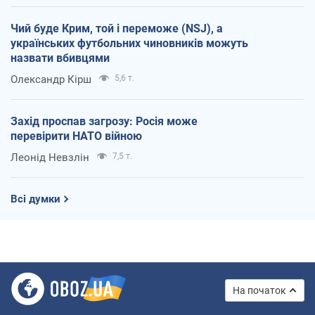
Чий буде Крим, той і переможе (NSJ), а
українських футбольних чиновників можуть
назвати вбивцями
Олександр Кірш
5,6 т.
Захід проспав загрозу: Росія може
перевірити НАТО війною
Леонід Невзлін
7,5 т.
Всі думки
На початок