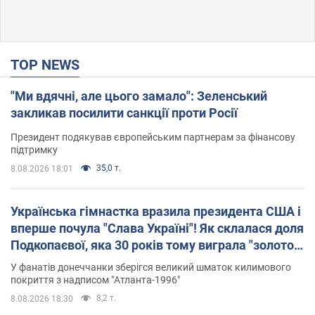
TOP NEWS
"Ми вдячні, але цього замало": Зеленський
закликав посилити санкції проти Росії
Президент подякував європейським партнерам за фінансову
підтримку
35,0 т.
8.08.2026 18:01
Українська гімнастка вразила президента США і
вперше почула "Слава Україні"! Як склалася доля
Подкопаєвої, яка 30 років тому виграла "золото"
Олімпіади
У фанатів донеччанки зберігся великий шматок килимового
покриття з надписом "Атланта-1996"
8,2 т.
8.08.2026 18:30