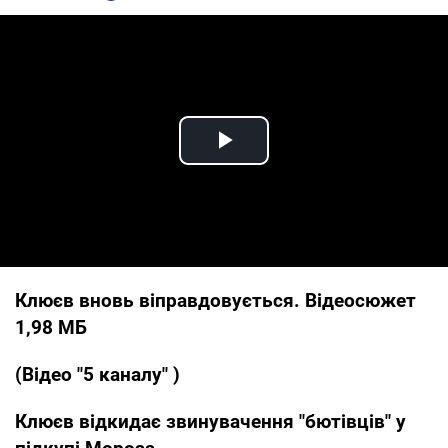
Play Video
Клюєв вновь віправдовується. Відеосюжет
1,98 МБ
(Відео "5 каналу" )
Клюєв відкидає звинувачення "бютівців" у