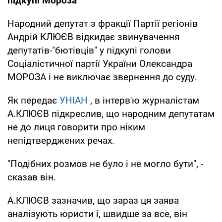
підкупі Мороза
Народний депутат з фракції Партії регіонів
Андрій КЛЮЄВ відкидає звинувачення
депутатів-"бютівців" у підкупі голови
Соціалістичної партії України Олександра
МОРОЗА і не виключає звернення до суду.
Як передає
УНІАН
, в інтерв'ю журналістам
А.КЛЮЄВ підкреслив, що народним депутатам
не до лиця говорити про ніким
непідтверджених речах.
"Подібних розмов не було і не могло бути", -
сказав він.
А.КЛЮЄВ зазначив, що зараз ця заява
аналізують юристи і, швидше за все, він