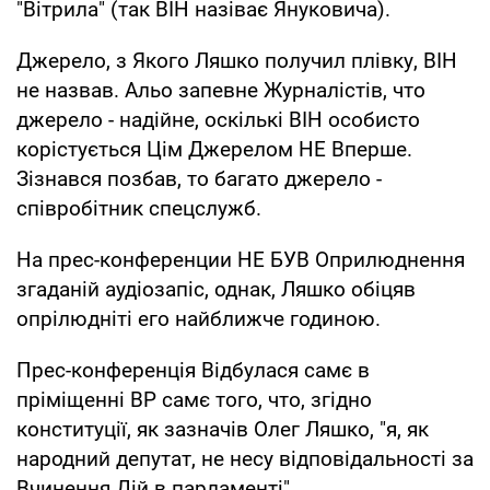
"Вітрила" (так ВІН назіває Януковича).
Джерело, з Якого Ляшко получил плівку, ВІН
не назвав. Альо запевне Журналістів, что
джерело - надійне, оскількі ВІН особисто
корістується Цім Джерелом НЕ Вперше.
Зізнався позбав, то багато джерело -
співробітник спецслужб.
На прес-конференции НЕ БУВ Оприлюднення
згаданій аудіозапіс, однак, Ляшко обіцяв
опрілюдніті его найближче годиною.
Прес-конференція Відбулася самє в
пріміщенні ВР самє того, что, згідно
конституції, як зазначів Олег Ляшко, "я, як
народний депутат, не несу відповідальності за
Вчинення Дій в парламенті".