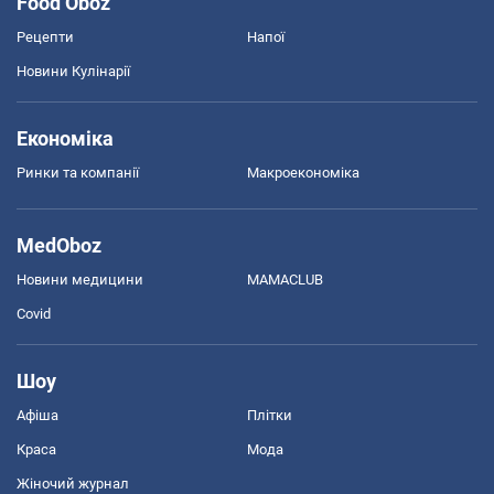
Food Oboz
Рецепти
Напої
Новини Кулінарії
Економіка
Ринки та компанії
Макроекономіка
MedOboz
Новини медицини
MAMACLUB
Covid
Шоу
Афіша
Плітки
Краса
Мода
Жіночий журнал