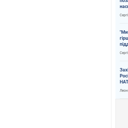
поз
нас
тем
Серг
"Ми
гір
під
рак
Серг
Зах
Рос
НАТ
Леон