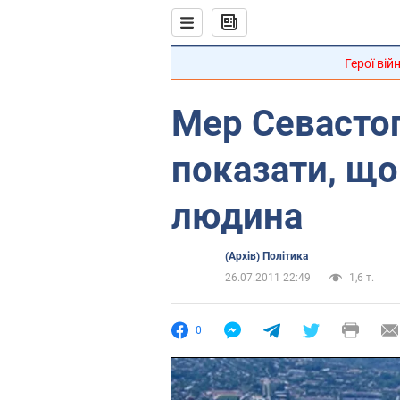
Герої вій
Мер Севастоп
показати, що
людина
(Архів) Політика
26.07.2011 22:49
1,6 т.
0