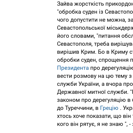
Зайва жорсткість прикордон
"обробка суден із Севастопо
чого допустити не можна, 
Севастопольської міськдер
його словами, "питання обс
Севастополя, треба вирішув
вирішив Крим. Бо в Криму с
обробки суден, спрощення пр
Президента
про дерегуляцію
вести розмову на цю тему 
служби України, а вчора пр
Державної митної служби. "П
законом про дерегуляцію в б
до Туреччини, в
Грецію
. Укр
хтось хоче показати, що він 
кого він рятує, я не знаю ", 