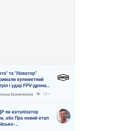
рта" та "Новатор"
римали кулеметний
тріл і удар FPV-дрона,
тувавши життя
1,5 т.
їнська Бронетехніка
церу ЗСУ
Р як каталізатор
ни, або Про новий етап
ійсько-
нічнокорейського