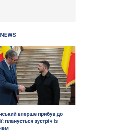
P NEWS
нський вперше прибув до
ї: планується зустріч із
чем