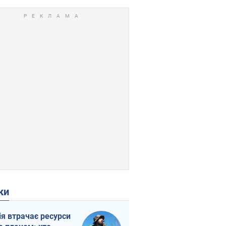
ки
ія втрачає ресурси