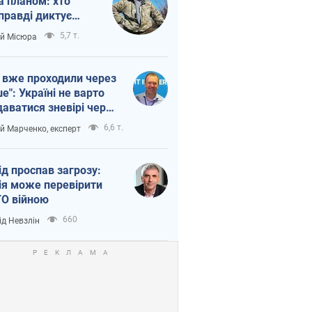
а планом: хто
правді диктує
п війни
5,7 т.
ій Місюра
 вже проходили через
ше": Україні не варто
даватися зневірі через
етний терор
6,6 т.
ій Марченко, експерт
ід проспав загрозу:
ія може перевірити
О війною
660
ід Невзлін