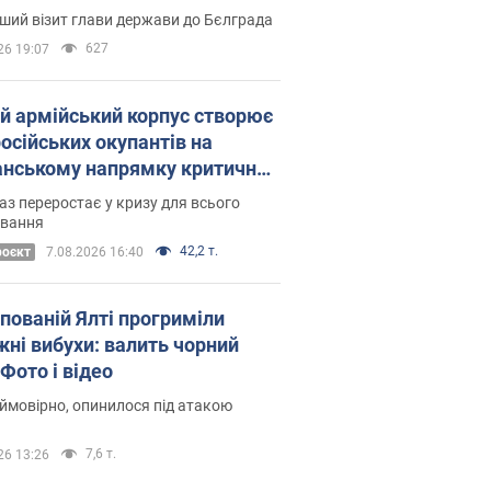
Це перший візит глави держави до Бєлграда
627
26 19:07
ій армійський корпус створює
російських окупантів на
нському напрямку критичний
омфорт: як це вдалося
аз переростає у кризу для всього
овання
42,2 т.
роєкт
7.08.2026 16:40
упованій Ялті прогриміли
жні вибухи: валить чорний
Фото і відео
 ймовірно, опинилося під атакою
7,6 т.
26 13:26