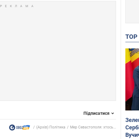
TO
Підписатися
Зеле
Сербі
(Архів) Політика
Мер Севастополя: хтось...
Вучи