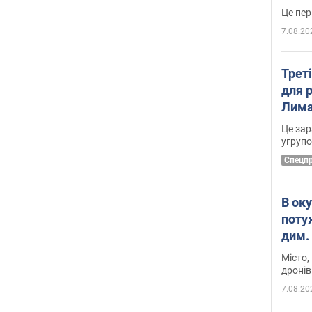
7.08.20
Трет
для 
Лима
диск
Це зар
угруп
Cпецп
В ок
поту
дим. 
Місто,
дронів
7.08.20