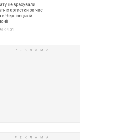
мувала співачка
ату не врахували
тню артистки за час
 в Чернівецькій
онії
26 04:01