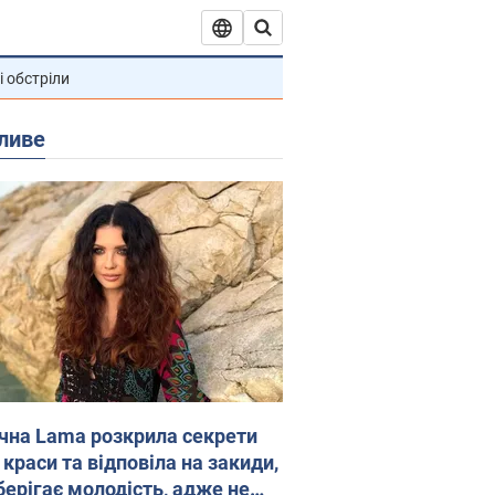
і обстріли
ливе
ічна Lama розкрила секрети
 краси та відповіла на закиди,
берігає молодість, адже не