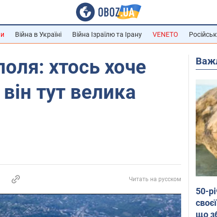
ни
Війна в Україні
Війна Ізраїлю та Ірану
VENETO
Російськ
Важ
оля: хтось хоче
 він тут велика
Читать на русском
50-р
своєї
що з