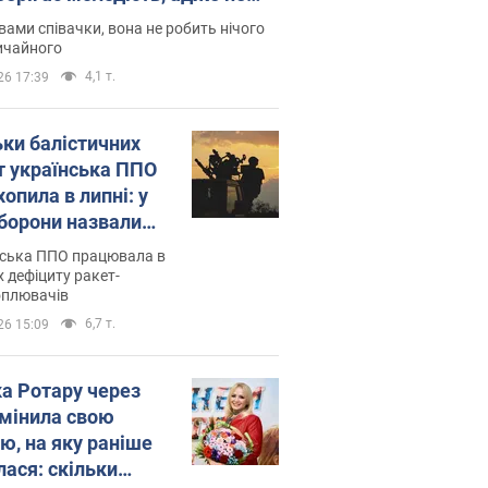
дітей
вами співачки, вона не робить нічого
ичайного
4,1 т.
26 17:39
ьки балістичних
т українська ППО
опила в липні: у
борони назвали
у
нська ППО працювала в
 дефіциту ракет-
оплювачів
6,7 т.
26 15:09
ка Ротару через
змінила свою
ю, на яку раніше
лася: скільки