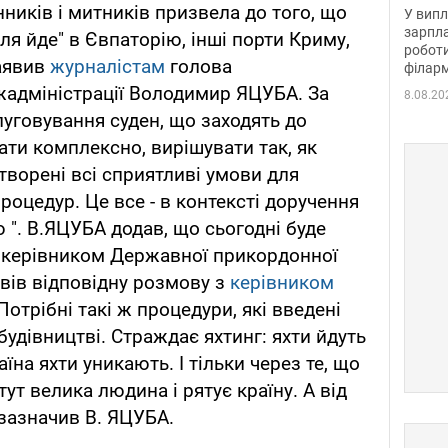
отри
ників і митників призвела до того, що
У випл
зарпла
ля йде" в Євпаторію, інші порти Криму,
роботи
заявив
журналістам
голова
філарм
жадміністрації Володимир ЯЦУБА. За
8.08.20
луговування суден, що заходять до
ати комплексно, вирішувати так, як
творені всі сприятливі умови для
оцедур. Це все - в контексті доручення
 ". В.ЯЦУБА додав, що сьогодні буде
з керівником Державної прикордонної
овів відповідну розмову з
керівником
отрібні такі ж процедури, які введені
удівництві. Страждає яхтинг: яхти йдуть
аїна яхти уникають. І тільки через те, що
тут велика людина і рятує країну. А від
- зазначив В. ЯЦУБА.