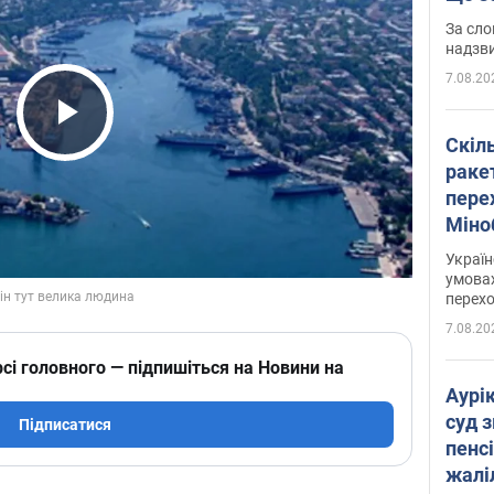
має 
За сло
надзв
7.08.20
Play Video
Скіл
раке
перех
Міно
цифр
Украї
умовах
перех
7.08.20
сі головного — підпишіться на Новини на
Аурі
суд 
Підписатися
пенсі
жалі