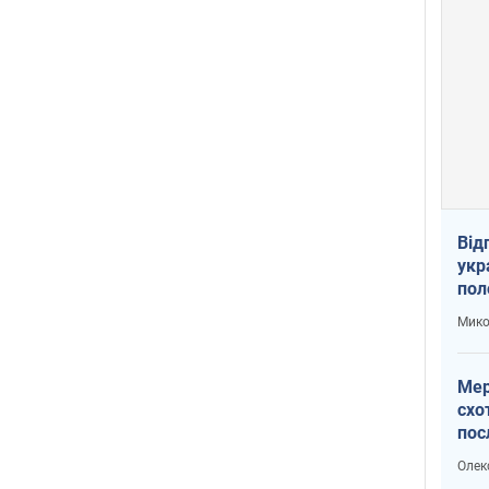
Від
укр
пол
укр
Мико
Мер
схо
пос
укр
Олек