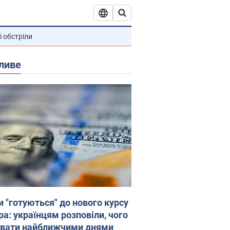
і обстріли
ливе
и "готуються" до нового курсу
ра: українцям розповіли, чого
увати найближчими днями