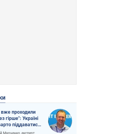
ки
 вже проходили
ез гірше": Україні
варто піддаватися
вірі через
ій Марченко, експерт