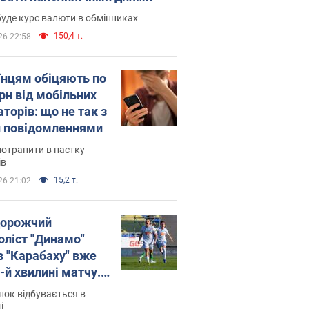
уде курс валюти в обмінниках
150,4 т.
26 22:58
їнцям обіцяють по
рн від мобільних
торів: що не так з
 повідомленнями
потрапити в пастку
їв
15,2 т.
26 21:02
орожчий
оліст "Динамо"
в "Карабаху" вже
-й хвилині матчу.
о
ок відбувається в
і