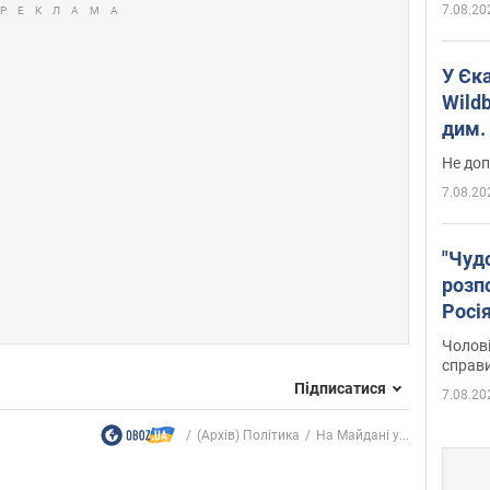
7.08.20
У Єк
Wildb
дим. 
Не доп
7.08.20
"Чуд
розпо
Росі
Фото
Чолові
справ
Підписатися
7.08.20
(Архів) Політика
На Майдані у...