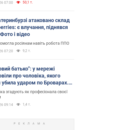
50,1 т.
26 07:00
атеринбурзі атаковано склад
erries: є влучання, піднявся
Фото і відео
омогла росіянам навіть робота ППО
9,2 т.
26 07:20
овий батько": у мережі
віли про чоловіка, якого
я убила ударом по Броварах.
ка згадують як професіонала своєї
и
1,4 т.
26 09:14