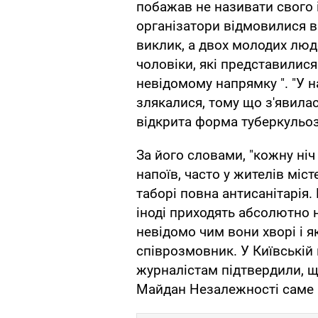
побажав не називати свого і
організатори відмовилися в
виклик, а двох молодих люд
чоловіки, які представилися
невідомому напрямку ". "У 
злякалися, тому що з'явилас
відкрита форма туберкульозу
За його словами, "кожну ні
напоїв, часто у жителів міст
таборі повна антисанітарія.
іноді приходять абсолютно 
невідомо чим вони хворі і які
співрозмовник. У Київській 
журналістам підтвердили, що
Майдан Незалежності саме 