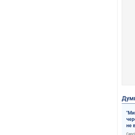
Дум
"Ми
чер
не 
зне
Серг