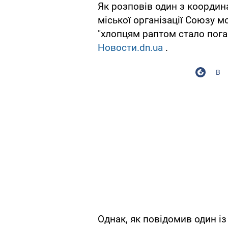
Як розповів один з координа
міської організації Союзу мо
"хлопцям раптом стало пога
Новости.dn.ua
.
В
Однак, як повідомив один і