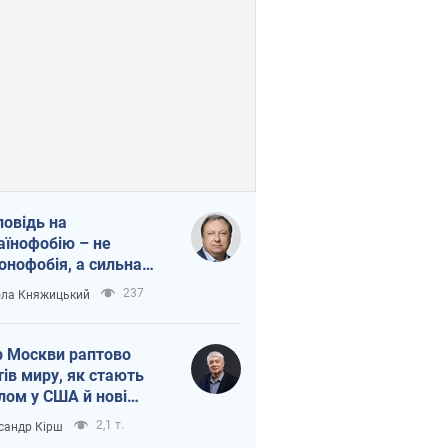
повідь на
аїнофобію – не
онофобія, а сильна
аїнська держава
237
ла Княжицький
 Москви раптово
тів миру, як стають
лом у США й нові
аїнські топ-рейтинги
2,1 т.
сандр Кірш