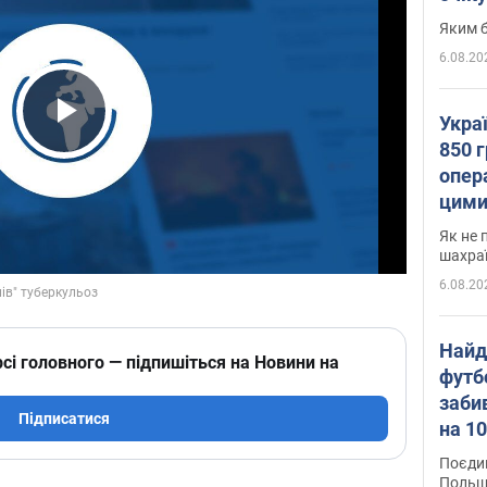
Яким б
6.08.20
Укра
Play Video
850 г
опера
цими
Як не 
шахра
6.08.20
Найд
сі головного — підпишіться на Новини на
футб
заби
Підписатися
на 10
Віде
Поєдин
Польщ