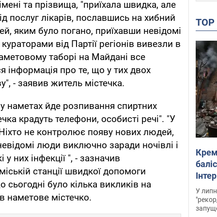
мені та прізвища, "приїхала швидка, але
ід послуг лікарів, пославшись на хибний
TO
ей, яким було погано, приїхавши невідомі
 кураторами від Партії регіонів вивезли в
наметовому таборі на Майдані все
я інформація про те, що у тих двох
", - заявив житель містечка.
ч у наметах йде розпивання спиртних
ечка крадуть телефони, особисті речі". "У
 Ніхто не контролює появу нових людей,
невідомі люди виключно заради ночівлі і
Крем
 у них інфекції ", - зазначив
баліс
міській станції швидкої допомоги
Інте
 сьогодні було кілька викликів на
У липн
в наметове містечко.
"рекор
запуще