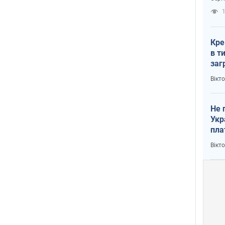
рак
1
Кре
в т
заг
лог
Вікт
Не 
Укр
пла
Вікт