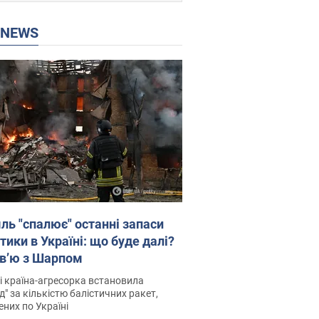
P NEWS
ль "спалює" останні запаси
тики в Україні: що буде далі?
рв’ю з Шарпом
і країна-агресорка встановила
д" за кількістю балістичних ракет,
них по Україні