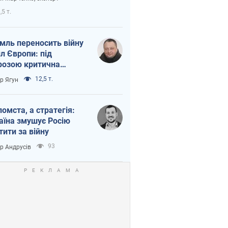
етний терор
,5 т.
мль переносить війну
ил Європи: під
розою критична
істика
12,5 т.
ор Ягун
помста, а стратегія:
аїна змушує Росію
тити за війну
93
ор Андрусів