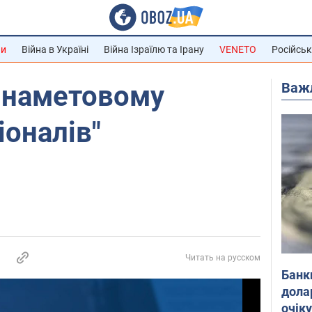
ни
Війна в Україні
Війна Ізраїлю та Ірану
VENETO
Російськ
Важ
у наметовому
іоналів"
Читать на русском
Банк
дола
очік