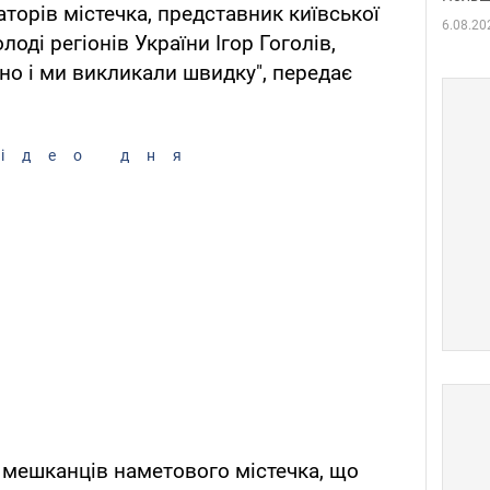
торів містечка, представник київської
6.08.20
лоді регіонів України Ігор Гоголів,
но і ми викликали швидку", передає
ідео дня
з мешканців наметового містечка, що