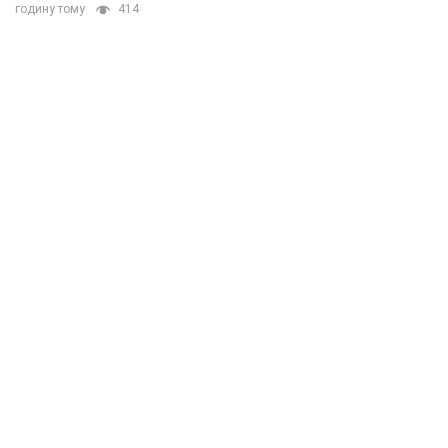
годину тому
414