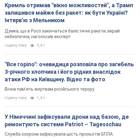
Кремль отримав "вікно можливостей", а Трамп
залишився майже без ракет: як бути Україні?
Інтерв’ю з Мельником
Думка, що в Росії закінчаться балістичні ракети, вкрай
небезпечна, наголосив експерт
годину тому
5,4 т.
"Все горіло": очевидиця розповіла про загибель
3-річного хлопчика і його рідних внаслідок
атаки РФ на Київщину. Відео та фото
Вічна пам'ять жертвам російського терору
годину тому
1,4 т.
У Німеччині зафіксували дрони над базою, де
ремонтують системи Patriot – Tagesschau
Служба охорони зафіксувала шість прольотів БПЛА