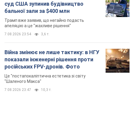
суд США зупинив будівництво
бальної зали за $400 млн
Трамп вже заявив, що негайно подасть
апеляцію а це "жахливе рішення"
7.08.2026 23:54
3,6 т.
Війна змінює не лише тактику: в НГУ
показали інженерні рішення проти
російських FPV-дронів. Фото
Це "постапокаліптична естетика зі світу
"Шаленого Макса"
7.08.2026 23:47
10,3 т.