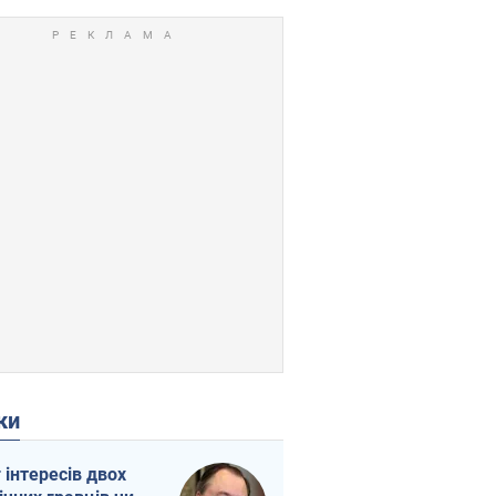
ки
г інтересів двох