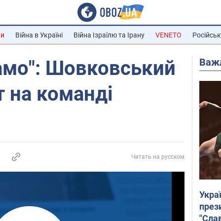
ни
Війна в Україні
Війна Ізраїлю та Ірану
VENETO
Російськ
Важ
амо": Шовковський
т на команді
Читать на русском
Укра
през
"Слав