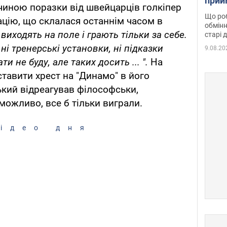
прий
чиною поразки від швейцарців голкіпер
та б
Що роб
ацію, що склалася останнім часом в
обмінн
 виходять на поле і грають тільки за себе.
старі 
ні тренерські установки, ні підказки
9.08.20
и не буду, але таких досить ... ".
На
ставити хрест на "Динамо" в його
кий відреагував філософськи,
можливо, все б тільки виграли.
ідео дня