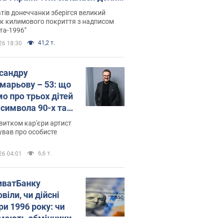
паєвої, яка 30 років тому
тів донеччанки зберігся великий
ала "золото" Олімпіади
к килимового покриття з надписом
та-1996"
41,2 т.
26 18:30
сандру
марьову – 53: що
мо про трьох дітей
-символа 90-х та
 вигляд вони
витком кар'єри артист
ть
ував про особисте
6,6 т.
26 04:01
иватБанку
віли, чи дійсні
ри 1996 року: чи