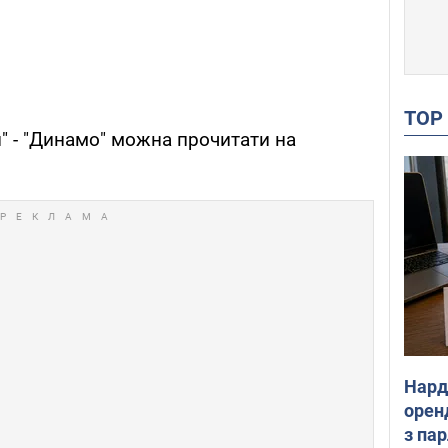
TO
н" - "Динамо" можна прочитати на
Нард
оренд
з па