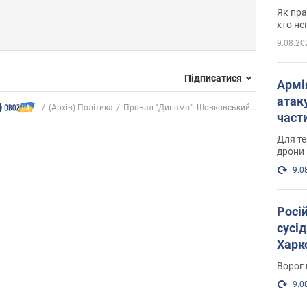
де п
Як пра
хто не
9.08.20
Підписатися
Армі
атаку
(Архів) Політика
Провал "Динамо": Шовковський...
части
Фото
Для те
дрони
9.0
Росі
сусід
Харко
пост
Ворог 
9.0