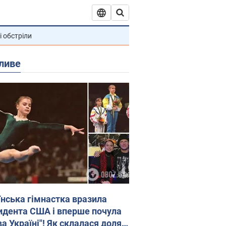
і обстріли
ливе
їнська гімнастка вразила
идента США і вперше почула
а Україні"! Як склалася доля