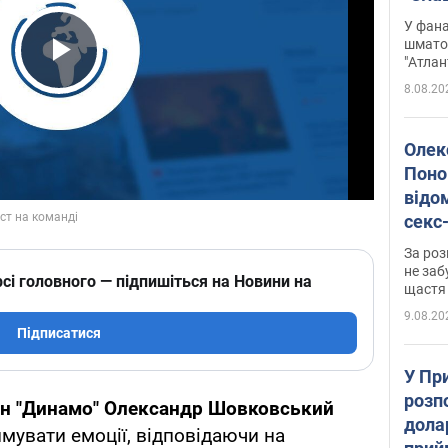
Подко
У фана
вигр
шмато
"Атлан
Play Video
8.08.20
Олек
Поно
відо
секс
який
За роз
маю
не заб
сі головного — підпишіться на Новини на
щастя
9.08.20
Підписатися
У Пр
розпо
ан "Динамо" Олександр Шовковський
дола
мувати емоції, відповідаючи на