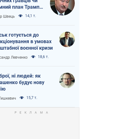
ічних гравців чи
мний план Трампа
тіна?
14,1 т.
ор Швець
ськ готується до
кціонування в умовах
штабної воєнної кризи
18,6 т.
сандр Левченко
зброї, ні людей: як
ашенко будує нову
ію
15,7 т.
 Тишкевич