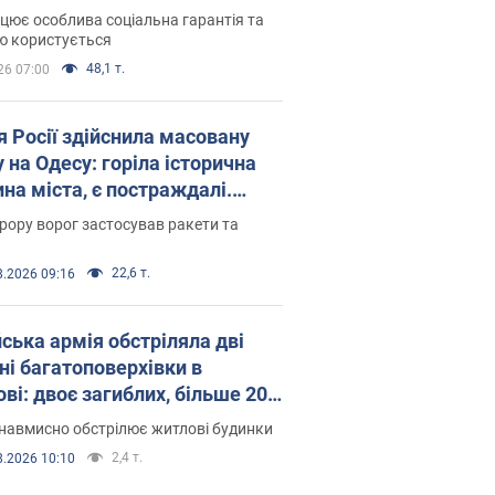
оселився
цює особлива соціальна гарантія та
ю користується
48,1 т.
26 07:00
я Росії здійснила масовану
 на Одесу: горіла історична
на міста, є постраждалі.
 та відео
рору ворог застосував ракети та
22,6 т.
8.2026 09:16
йська армія обстріляла дві
ні багатоповерхівки в
ві: двоє загиблих, більше 20
раждалих
навмисно обстрілює житлові будинки
2,4 т.
8.2026 10:10