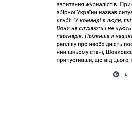
запитання журналістів. При
збірної України назвав ситу
клубі:
"У команді є люди, які
Вони не слухають і не чують 
партнерів. Прізвища я називат
репліку про необхідність по
нинішньому стані, Шовковсь
припустивши, що від цього, 
В