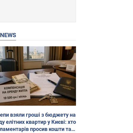
P NEWS
епи взяли гроші з бюджету на
у елітних квартир у Києві: хто
рламентарів просив кошти та