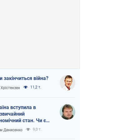
и закінчиться війна?
11,2 т.
 Хрістензен
аїна вступила в
звичайний
номічний стан. Чи є
тло вкінці тунелю?
9,0 т.
м Денисенко