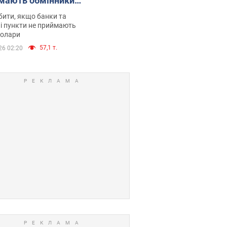
мають обмінники
анки такі купюри
ити, якщо банки та
і пункти не приймають
долари
57,1 т.
26 02:20