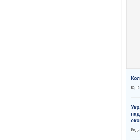
Кол
Юрій
Укр
над
еко
сві
Вади