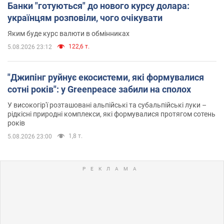
Банки "готуються" до нового курсу долара:
українцям розповіли, чого очікувати
Яким буде курс валюти в обмінниках
122,6 т.
5.08.2026 23:12
"Джипінг руйнує екосистеми, які формувалися
сотні років": у Greenpeace забили на сполох
У високогір'ї розташовані альпійські та субальпійські луки –
рідкісні природні комплекси, які формувалися протягом сотень
років
1,8 т.
5.08.2026 23:00