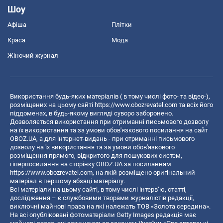
Шоу
Афіша
Плітки
Краса
Мода
Жіночий журнал
Використання будь-яких матеріалів ( в тому числі фото- та відео-),
розміщених на цьому сайті
https://www.obozrevatel.com
та всіх його
піддоменах, в будь-якому вигляді суворо заборонено.
Дозволяється використання при отриманні письмового дозволу
на їх використання та за умови обов'язкового посилання на сайт
OBOZ.UA, а для інтернет-видань - при отриманні письмового
дозволу на їх використання та за умови обов'язкового
розміщення прямого, відкритого для пошукових систем,
гіперпосилання на сторінку OBOZ.UA за посиланням
https://www.obozrevatel.com
, на якій розміщено оригінальний
матеріал в першому абзаці матеріалу.
Всі матеріали на цьому сайті, в тому числі інтерв’ю, статті,
дослідження – є службовими творами журналістів редакції,
виключні майнові права на які належать ТОВ «Золота середина».
На всі опубліковані фотоматеріали Getty Images редакція має