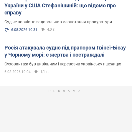
України у США Стефанішиній: що відомо про
справу
Суд не повністю задовольнив клопотання прокуратури
4,0 т.
6.08.2026 10:31
Росія атакувала судно під прапором Гвінеї-Бісау
у Чорному морі: є жертва і постраждалі
Суховантаж був цивільним і перевозив українську пшеницю
1,1 т.
6.08.2026 10:04