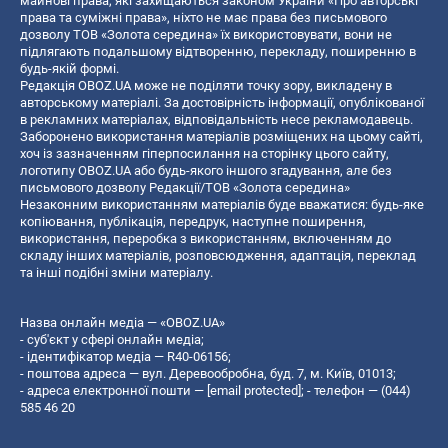
майнові права, які захищаються законом України «Про авторські
права та суміжні права», ніхто не має права без письмового
дозволу ТОВ «Золота середина» їх використовувати, вони не
підлягають подальшому відтворенню, перекладу, поширенню в
будь-якій формі.
Редакція OBOZ.UA може не поділяти точку зору, викладену в
авторському матеріалі. За достовірність інформації, опублікованої
в рекламних матеріалах, відповідальність несе рекламодавець.
Заборонено використання матеріалів розміщених на цьому сайті,
хоч із зазначенням гіперпосилання на сторінку цього сайту,
логотипу OBOZ.UA або будь-якого іншого згадування, але без
письмового дозволу Редакції/ТОВ «Золота середина»
Незаконним використанням матеріалів буде вважатися: будь-яке
копiювання, публiкацiя, передрук, наступне поширення,
використання, переробка з використанням, включенням до
складу інших матеріалів, розповсюдження, адаптація, переклад
та інші подібні зміни матеріалу.
Назва онлайн медіа — «OBOZ.UA»
- суб'єкт у сфері онлайн медіа;
- ідентифікатор медіа — R40-06156;
- поштова адреса — вул. Деревообробна, буд. 7, м. Київ, 01013;
- адреса електронної пошти —
[email protected]
; - телефон — (044)
585 46 20