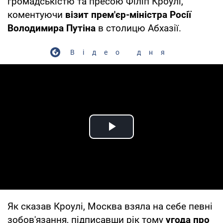
громадськістю та пресою Філіп Кроулі,
коментуючи
візит прем'єр-міністра Росії
Володимира Путіна
в столицю Абхазії.
Відео дня
Play Video
Як сказав Кроулі, Москва взяла на себе певні
зобов'язання, підписавши рік тому
угода про