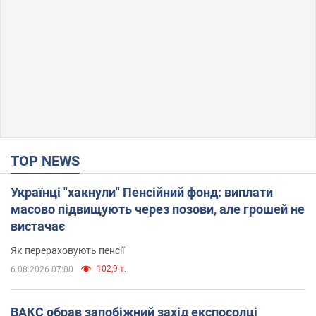
TOP NEWS
Українці "хакнули" Пенсійний фонд: виплати
масово підвищують через позови, але грошей не
вистачає
Як перераховують пенсії
102,9 т.
6.08.2026 07:00
ВАКС обрав запобіжний захід експосолці