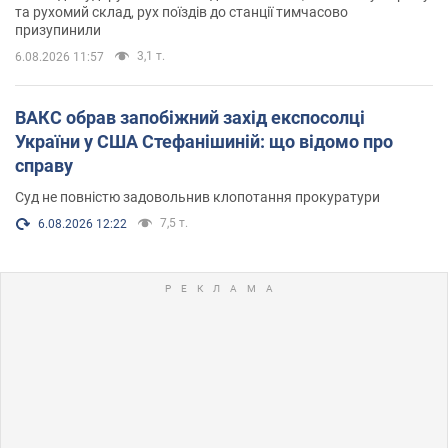
та рухомий склад, рух поїздів до станції тимчасово
призупинили
3,1 т.
6.08.2026 11:57
ВАКС обрав запобіжний захід експосолці
України у США Стефанішиній: що відомо про
справу
Суд не повністю задовольнив клопотання прокуратури
7,5 т.
6.08.2026 12:22