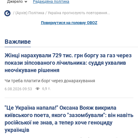
Джерело
Редакційна політика
(Архів) Політика
Україна прогнозують повторення...
Повернутися на головну OBOZ
Важливе
Жінці нарахували 729 тис. грн боргу за газ через
покази зіпсованого лічильника: суддя ухвалив
неочікуване рішення
Чи треба платити борг через донарахування
6,9 т.
6.08.2026 09:53
"Це Україна напала!" Оксана Вояж викрила
київського поета, якого "зазомбували": він навіть
російської не знав, а тепер хоче геноциду
українців