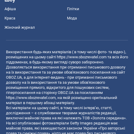
Афіша
Плітки
Краса
Мода
Жіночий журнал
Використання будь-яких матеріалів ( в тому числі фото- та відео-),
розміщених на цьому сайті
https://www.obozrevatel.com
та всіх його
піддоменах, в будь-якому вигляді суворо заборонено.
Дозволяється використання при отриманні письмового дозволу
на їх використання та за умови обов'язкового посилання на сайт
OBOZ.UA, а для інтернет-видань - при отриманні письмового
дозволу на їх використання та за умови обов'язкового
розміщення прямого, відкритого для пошукових систем,
гіперпосилання на сторінку OBOZ.UA за посиланням
https://www.obozrevatel.com
, на якій розміщено оригінальний
матеріал в першому абзаці матеріалу.
Всі матеріали на цьому сайті, в тому числі інтерв’ю, статті,
дослідження – є службовими творами журналістів редакції,
виключні майнові права на які належать ТОВ «Золота середина».
На всі опубліковані фотоматеріали Getty Images редакція має
майнові права, які захищаються законом України «Про авторські
права та суміжні права», ніхто не має права без письмового