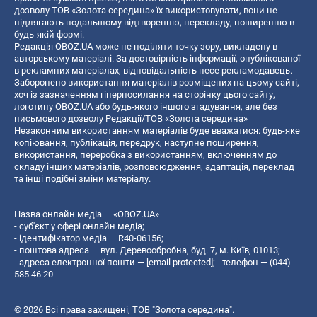
дозволу ТОВ «Золота середина» їх використовувати, вони не
підлягають подальшому відтворенню, перекладу, поширенню в
будь-якій формі.
Редакція OBOZ.UA може не поділяти точку зору, викладену в
авторському матеріалі. За достовірність інформації, опублікованої
в рекламних матеріалах, відповідальність несе рекламодавець.
Заборонено використання матеріалів розміщених на цьому сайті,
хоч із зазначенням гіперпосилання на сторінку цього сайту,
логотипу OBOZ.UA або будь-якого іншого згадування, але без
письмового дозволу Редакції/ТОВ «Золота середина»
Незаконним використанням матеріалів буде вважатися: будь-яке
копiювання, публiкацiя, передрук, наступне поширення,
використання, переробка з використанням, включенням до
складу інших матеріалів, розповсюдження, адаптація, переклад
та інші подібні зміни матеріалу.
Назва онлайн медіа — «OBOZ.UA»
- суб'єкт у сфері онлайн медіа;
- ідентифікатор медіа — R40-06156;
- поштова адреса — вул. Деревообробна, буд. 7, м. Київ, 01013;
- адреса електронної пошти —
[email protected]
; - телефон — (044)
585 46 20
© 2026 Всі права захищені, ТОВ "Золота середина".