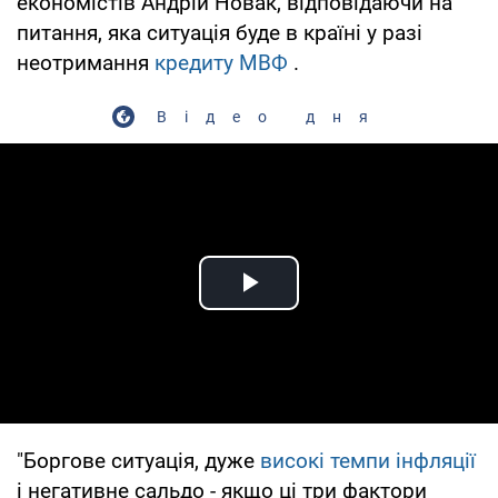
економістів Андрій Новак, відповідаючи на
питання, яка ситуація буде в країні у разі
неотримання
кредиту МВФ
.
Відео дня
Play Video
"Боргове ситуація, дуже
високі темпи інфляції
і негативне сальдо - якщо ці три фактори