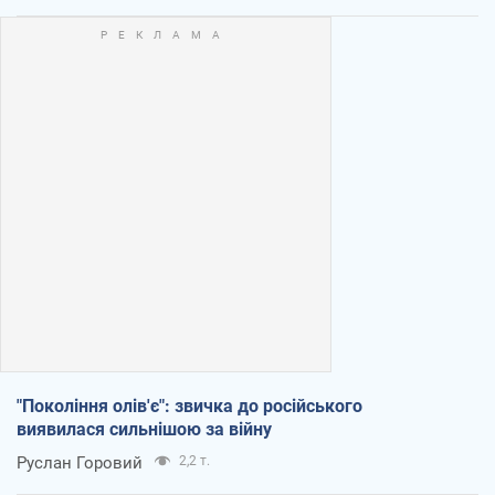
"Покоління олів'є": звичка до російського
виявилася сильнішою за війну
Руслан Горовий
2,2 т.