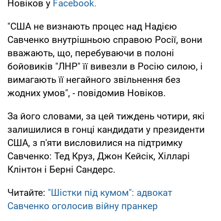
Новіков у
Facebook.
"США не визнають процес над Надією
Савченко внутрішньою справою Росії, вони
вважають, що, перебуваючи в полоні
бойовиків "ЛНР" її вивезли в Росію силою, і
вимагають її негайного звільнення без
жодних умов", - повідомив Новіков.
За його словами, за цей тиждень чотири, які
залишилися в гонці кандидати у президенти
США, з п'яти висловилися на підтримку
Савченко: Тед Круз, Джон Кейсік, Хілларі
Клінтон і Берні Сандерс.
Читайте:
"Шістки під кумом": адвокат
Савченко оголосив війну пранкер