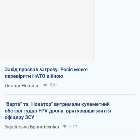
Захід проспав загрозу: Росія може
перевірити НАТО війною
Леонід Невзлін
5,0 т.
"Варта" та "Новатор" витримали кулеметний
обстріл і удар FPV-дрона, врятувавши життя
офіцеру ЗСУ
Українська Бронетехніка
4,1 т.