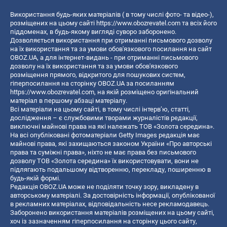
Використання будь-яких матеріалів ( в тому числі фото- та відео-),
розміщених на цьому сайті
https://www.obozrevatel.com
та всіх його
піддоменах, в будь-якому вигляді суворо заборонено.
Дозволяється використання при отриманні письмового дозволу
на їх використання та за умови обов'язкового посилання на сайт
OBOZ.UA, а для інтернет-видань - при отриманні письмового
дозволу на їх використання та за умови обов'язкового
розміщення прямого, відкритого для пошукових систем,
гіперпосилання на сторінку OBOZ.UA за посиланням
https://www.obozrevatel.com
, на якій розміщено оригінальний
матеріал в першому абзаці матеріалу.
Всі матеріали на цьому сайті, в тому числі інтерв’ю, статті,
дослідження – є службовими творами журналістів редакції,
виключні майнові права на які належать ТОВ «Золота середина».
На всі опубліковані фотоматеріали Getty Images редакція має
майнові права, які захищаються законом України «Про авторські
права та суміжні права», ніхто не має права без письмового
дозволу ТОВ «Золота середина» їх використовувати, вони не
підлягають подальшому відтворенню, перекладу, поширенню в
будь-якій формі.
Редакція OBOZ.UA може не поділяти точку зору, викладену в
авторському матеріалі. За достовірність інформації, опублікованої
в рекламних матеріалах, відповідальність несе рекламодавець.
Заборонено використання матеріалів розміщених на цьому сайті,
хоч із зазначенням гіперпосилання на сторінку цього сайту,