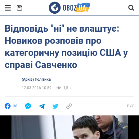
Відповідь "ні" не влаштує:
Новиков розповів про
категоричну позицію США у
справі Савченко
(Архів) Політика
12.03.2016 10:59
1,5 т.
38
РУС