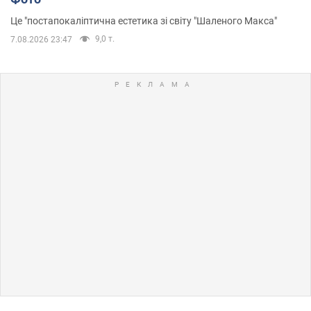
Це "постапокаліптична естетика зі світу "Шаленого Макса"
9,0 т.
7.08.2026 23:47