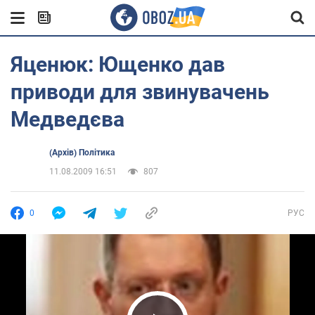
Яценюк: Ющенко дав
приводи для звинувачень
Медведєва
(Архів) Політика
11.08.2009 16:51
807
0
РУС