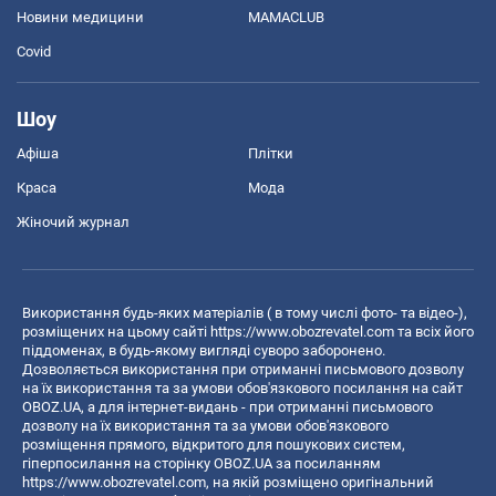
Новини медицини
MAMACLUB
Covid
Шоу
Афіша
Плітки
Краса
Мода
Жіночий журнал
Використання будь-яких матеріалів ( в тому числі фото- та відео-),
розміщених на цьому сайті
https://www.obozrevatel.com
та всіх його
піддоменах, в будь-якому вигляді суворо заборонено.
Дозволяється використання при отриманні письмового дозволу
на їх використання та за умови обов'язкового посилання на сайт
OBOZ.UA, а для інтернет-видань - при отриманні письмового
дозволу на їх використання та за умови обов'язкового
розміщення прямого, відкритого для пошукових систем,
гіперпосилання на сторінку OBOZ.UA за посиланням
https://www.obozrevatel.com
, на якій розміщено оригінальний