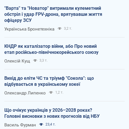
"Варта" та "Новатор" витримали кулеметний
обстріл і удар FPV-дрона, врятувавши життя
офіцеру ЗСУ
Українська Бронетехніка
3,2 т.
КНДР як каталізатор війни, або Про новий
етап російсько-північнокорейського союзу
Олексій Кущ
3,3 т.
Вихід до еліти ЧС та тріумф "Сокола": що
відбувається в українському хокеї
Олександр Липенко
1,2 т.
Що очікує українців у 2026–2028 роках?
Головні висновки з нових прогнозів від НБУ
Василь Фурман
23,4 т.