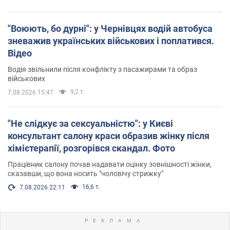
"Воюють, бо дурні": у Чернівцях водій автобуса
зневажив українських військових і поплатився.
Відео
Водія звільнили після конфлікту з пасажирами та образ
військових
9,2 т.
7.08.2026 15:47
"Не слідкує за сексуальністю": у Києві
консультант салону краси образив жінку після
хімієтерапії, розгорівся скандал. Фото
Працівник салону почав надавати оцінку зовнішності жінки,
сказавши, що вона носить "чоловічу стрижку"
16,6 т.
7.08.2026 22:11