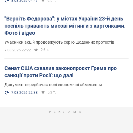
8,5 т.
8.08.2026 04:47
"Верніть Федорова": у містах України 23-й день
поспіль тривають масові мітинги з картонками.
Фото і відео
Учасники акцій продовжують серію щоденних протестів
2,6 т.
7.08.2026 22:22
Сенат США схвалив законопроєкт Грема про
санкції проти Росії: що далі
Документ передбачає нові економічні обмеження
5,3 т.
7.08.2026 22:38