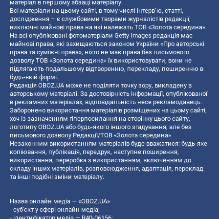
матеріал в першому абзаці матеріалу.
Всі матеріали на цьому сайті, в тому числі інтерв’ю, статті,
дослідження – є службовими творами журналістів редакції,
виключні майнові права на які належать ТОВ «Золота середина».
На всі опубліковані фотоматеріали Getty Images редакція має
майнові права, які захищаються законом України «Про авторські
права та суміжні права», ніхто не має права без письмового
дозволу ТОВ «Золота середина» їх використовувати, вони не
підлягають подальшому відтворенню, перекладу, поширенню в
будь-якій формі.
Редакція OBOZ.UA може не поділяти точку зору, викладену в
авторському матеріалі. За достовірність інформації, опублікованої
в рекламних матеріалах, відповідальність несе рекламодавець.
Заборонено використання матеріалів розміщених на цьому сайті,
хоч із зазначенням гіперпосилання на сторінку цього сайту,
логотипу OBOZ.UA або будь-якого іншого згадування, але без
письмового дозволу Редакції/ТОВ «Золота середина»
Незаконним використанням матеріалів буде вважатися: будь-яке
копiювання, публiкацiя, передрук, наступне поширення,
використання, переробка з використанням, включенням до
складу інших матеріалів, розповсюдження, адаптація, переклад
та інші подібні зміни матеріалу.
Назва онлайн медіа — «OBOZ.UA»
- суб'єкт у сфері онлайн медіа;
- ідентифікатор медіа — R40-06156;