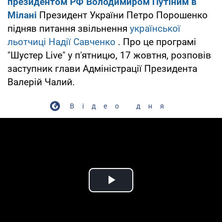
президентом РФ Володимиром Путіним в
Мілані
Президент України Петро Порошенко
підняв питання звільнення
української
льотчиці Надії Савченко
. Про це програмі
"Шустер Live" у п'ятницю, 17 жовтня, розповів
заступник глави Адміністрації Президента
Валерій Чалий.
Відео дня
Play Video