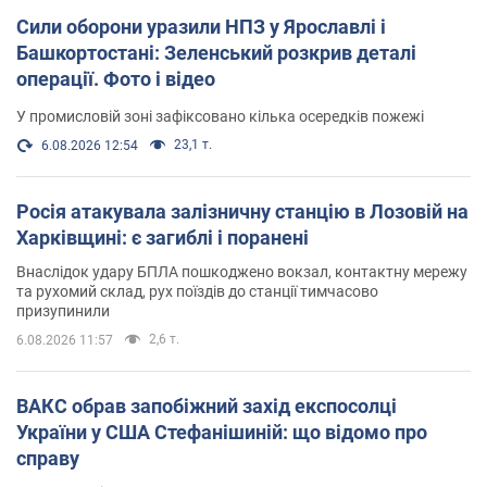
Сили оборони уразили НПЗ у Ярославлі і
Башкортостані: Зеленський розкрив деталі
операції. Фото і відео
У промисловій зоні зафіксовано кілька осередків пожежі
23,1 т.
6.08.2026 12:54
Росія атакувала залізничну станцію в Лозовій на
Харківщині: є загиблі і поранені
Внаслідок удару БПЛА пошкоджено вокзал, контактну мережу
та рухомий склад, рух поїздів до станції тимчасово
призупинили
2,6 т.
6.08.2026 11:57
ВАКС обрав запобіжний захід експосолці
України у США Стефанішиній: що відомо про
справу