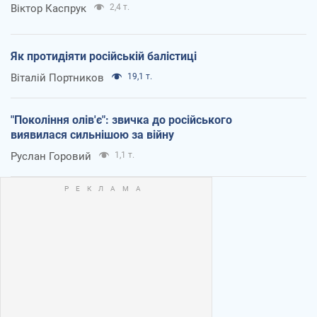
Віктор Каспрук
2,4 т.
Як протидіяти російській балістиці
Віталій Портников
19,1 т.
"Покоління олів'є": звичка до російського
виявилася сильнішою за війну
Руслан Горовий
1,1 т.