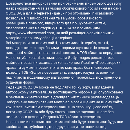
Дозволяється використання при отриманні письмового дозволу
на їх використання та за умови обов'язкового посилання на сайт
OBOZ.UA, а для інтернет-видань - при отриманні письмового
дозволу на їх використання та за умови обов'язкового
розміщення прямого, відкритого для пошукових систем,
гіперпосилання на сторінку OBOZ.UA за посиланням
https://www.obozrevatel.com
, на якій розміщено оригінальний
матеріал в першому абзаці матеріалу.
Всі матеріали на цьому сайті, в тому числі інтерв’ю, статті,
дослідження – є службовими творами журналістів редакції,
виключні майнові права на які належать ТОВ «Золота середина».
На всі опубліковані фотоматеріали Getty Images редакція має
майнові права, які захищаються законом України «Про авторські
права та суміжні права», ніхто не має права без письмового
дозволу ТОВ «Золота середина» їх використовувати, вони не
підлягають подальшому відтворенню, перекладу, поширенню в
будь-якій формі.
Редакція OBOZ.UA може не поділяти точку зору, викладену в
авторському матеріалі. За достовірність інформації, опублікованої
в рекламних матеріалах, відповідальність несе рекламодавець.
Заборонено використання матеріалів розміщених на цьому сайті,
хоч із зазначенням гіперпосилання на сторінку цього сайту,
логотипу OBOZ.UA або будь-якого іншого згадування, але без
письмового дозволу Редакції/ТОВ «Золота середина»
Незаконним використанням матеріалів буде вважатися: будь-яке
копiювання, публiкацiя, передрук, наступне поширення,