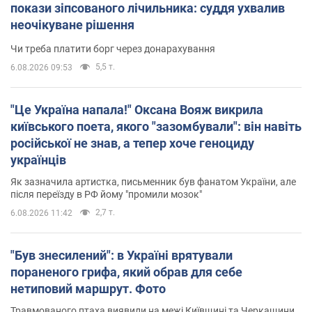
покази зіпсованого лічильника: суддя ухвалив
неочікуване рішення
Чи треба платити борг через донарахування
5,5 т.
6.08.2026 09:53
"Це Україна напала!" Оксана Вояж викрила
київського поета, якого "зазомбували": він навіть
російської не знав, а тепер хоче геноциду
українців
Як зазначила артистка, письменник був фанатом України, але
після переїзду в РФ йому "промили мозок"
2,7 т.
6.08.2026 11:42
"Був знесилений": в Україні врятували
пораненого грифа, який обрав для себе
нетиповий маршрут. Фото
Травмованого птаха виявили на межі Київщині та Черкащини