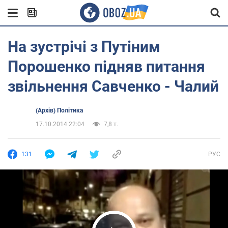
На зустрічі з Путіним
Порошенко підняв питання
звільнення Савченко - Чалий
(Архів) Політика
17.10.2014 22:04
7,8 т.
131
РУС