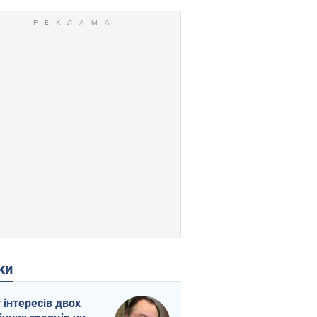
ки
г інтересів двох