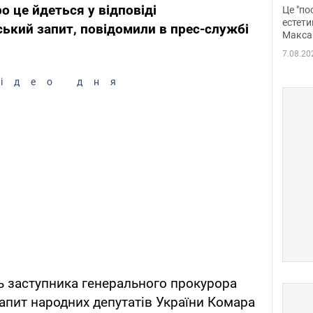
росі
о це йдеться у відповіді
Це "по
Фото
естети
ський запит, повідомили в прес-службі
Макса
7.08.20
ідео дня
ь заступника генерального прокурора
запит народних депутатів України Комара