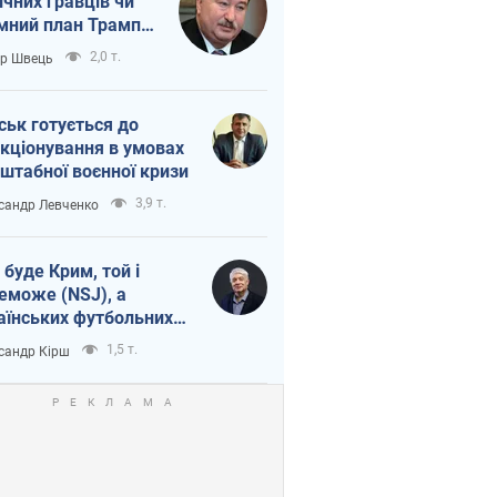
ічних гравців чи
мний план Трампа
тіна?
2,0 т.
ор Швець
ськ готується до
кціонування в умовах
штабної воєнної кризи
3,9 т.
сандр Левченко
 буде Крим, той і
еможе (NSJ), а
аїнських футбольних
овників можуть
1,5 т.
сандр Кірш
вати вбивцями