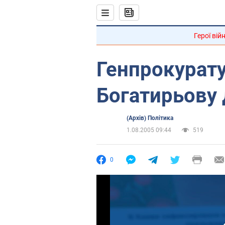
Герої вій
Генпрокурату
Богатирьову 
(Архів) Політика
1.08.2005 09:44
519
0