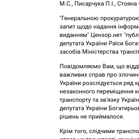
М.С., Писарчука П.І., Стояна 
"Генеральною прокуратурою
запит щодо надання інформа
виданням" Цензор.нет "публ
депутата України Раїси Бог
засобів Міністерства трансп
Повідомляємо Вам, що відд
важливих справ про злочини
України розслідується ряд 
незаконного переміщення к
транспорту та зв'язку Украї
депутата України Богатирьов
рішень не приймалося.
Крім того, слідчими трансп