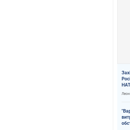
Зах
Рос
НАТ
Леон
"Ва
вит
обс
вря