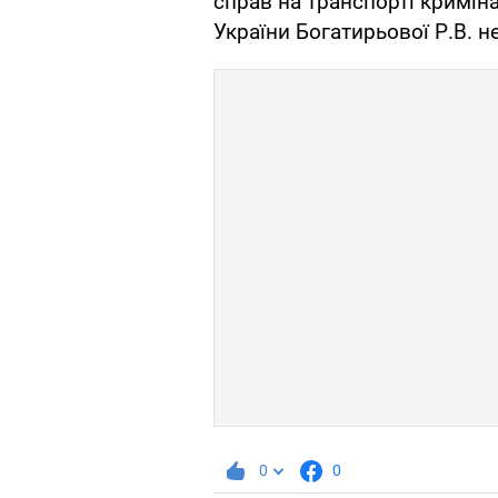
справ на транспорті кримін
України Богатирьової Р.В. н
0
0