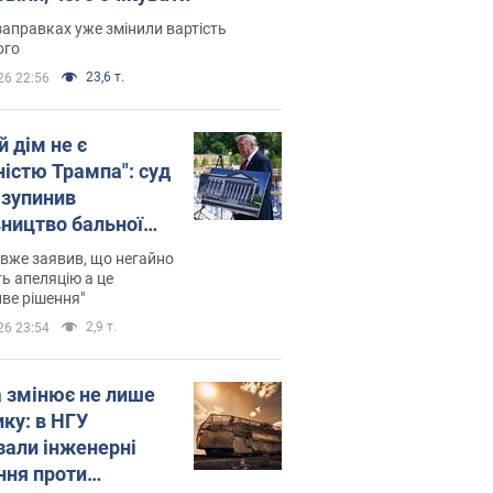
заправках уже змінили вартість
ого
23,6 т.
26 22:56
й дім не є
ністю Трампа": суд
зупинив
вництво бальної
 за $400 млн
вже заявив, що негайно
ь апеляцію а це
ве рішення"
2,9 т.
26 23:54
а змінює не лише
ику: в НГУ
зали інженерні
ння проти