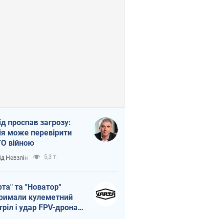
ід проспав загрозу:
ія може перевірити
О війною
5,3 т.
ід Невзлін
рта" та "Новатор"
римали кулеметний
тріл і удар FPV-дрона,
тувавши життя