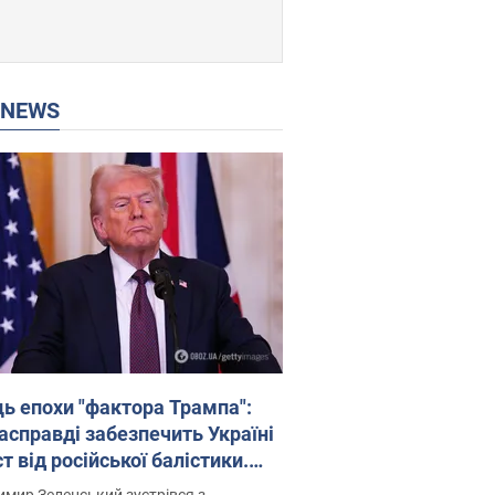
P NEWS
ць епохи "фактора Трампа":
насправді забезпечить Україні
т від російської балістики.
рв’ю з Безсмертним
мир Зеленський зустрівся з