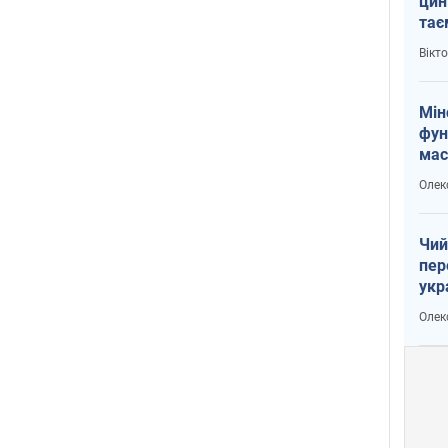
цин
тає
і Пу
Вікт
Мін
фун
мас
Олек
Чий
пер
укр
чин
Олек
наз