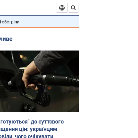
і обстріли
ливе
"готуються" до суттєвого
ищення цін: українцям
віли, чого очікувати