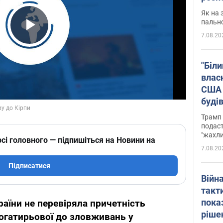
Як на 
пальн
7.08.20
Play Video
"Біли
влас
США 
буді
зали
Трамп 
подаст
"жахли
сі головного — підпишіться на Новини на
7.08.20
Підписатися
Війн
такт
пока
аїни не перевіряла причетність
ріше
Богатирьової до зловживань у