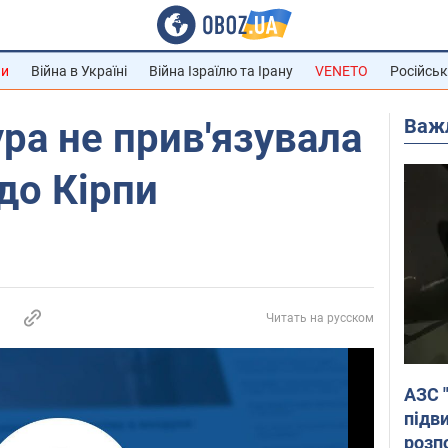
ни
Війна в Україні
Війна Ізраїлю та Ірану
VENETO
Російськ
Важ
ра не прив'язувала
до Кірпи
Читать на русском
АЗС 
підв
розпо