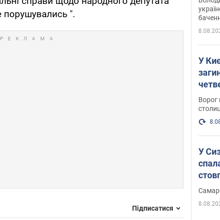
альні справи щодо народного депутата
україн
е порушувались ".
баченн
у боро
8.08.20
У Киє
заги
четв
Ворог 
столиц
8.0
У Си
спал
стов
Самар
8.08.20
Підписатися