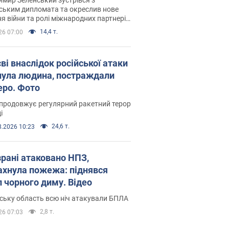
ським дипломата та окреслив нове
я війни та ролі міжнародних партнерів
тьбі з Росією
14,4 т.
26 07:00
ві внаслідок російської атаки
нула людина, постраждали
еро. Фото
продовжує регулярний ракетний терор
і
24,6 т.
8.2026 10:23
зрані атаковано НПЗ,
ахнула пожежа: піднявся
п чорного диму. Відео
ську область всю ніч атакували БПЛА
2,8 т.
26 07:03