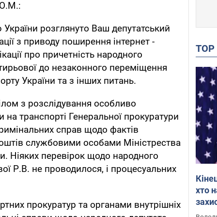
О.М.:
 України розглянуто Ваш депутатський
ції з приводу поширення інтернет -
TO
ікації про причетність народного
атирьової до незаконного переміщення
орту України та з інших питань.
ілом з розслідування особливо
 на транспорті Генеральної прокуратури
кримінальних справ щодо фактів
оштів службовими особами Міністрества
ни. Ніяких перевірок щодо народного
ої Р.В. не проводилося, і процесуальних
Кіне
хто 
захис
ортних прокуратур та органами внутрішніх
Інте
Володи