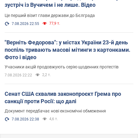
зустріч із Вучичем і не лише. Відео
Це перший візит глави держави до Бєлграда
77,9 т.
7.08.2026 22:55
"Верніть Федорова": у містах України 23-й день
поспіль тривають масові мітинги з картонками.
Фото і відео
Учасники акцій продовжують серію щоденних протестів
2,2 т.
7.08.2026 22:22
Сенат США схвалив законопроєкт Грема про
санкції проти Росії: що далі
Документ передбачає нові економічні обмеження
4,6 т.
7.08.2026 22:38