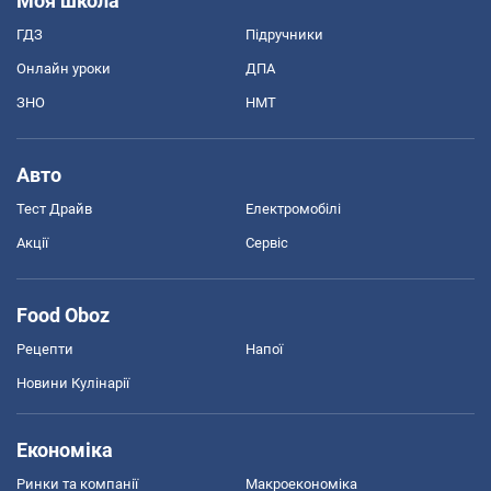
Моя школа
ГДЗ
Підручники
Онлайн уроки
ДПА
ЗНО
НМТ
Авто
Тест Драйв
Електромобілі
Акції
Сервіс
Food Oboz
Рецепти
Напої
Новини Кулінарії
Економіка
Ринки та компанії
Макроекономіка