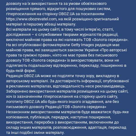
дозволу на їх використання та за умови обов'язкового
розміщення прямого, відкритого для пошукових систем,
гіперпосилання на сторінку OBOZ.UA за посиланням
https://www.obozrevatel.com
, на якій розміщено оригінальний
матеріал в першому абзаці матеріалу.
Всі матеріали на цьому сайті, в тому числі інтерв’ю, статті,
дослідження – є службовими творами журналістів редакції,
виключні майнові права на які належать ТОВ «Золота середина».
На всі опубліковані фотоматеріали Getty Images редакція має
майнові права, які захищаються законом України «Про авторські
права та суміжні права», ніхто не має права без письмового
дозволу ТОВ «Золота середина» їх використовувати, вони не
підлягають подальшому відтворенню, перекладу, поширенню в
будь-якій формі.
Редакція OBOZ.UA може не поділяти точку зору, викладену в
авторському матеріалі. За достовірність інформації, опублікованої
в рекламних матеріалах, відповідальність несе рекламодавець.
Заборонено використання матеріалів розміщених на цьому сайті,
хоч із зазначенням гіперпосилання на сторінку цього сайту,
логотипу OBOZ.UA або будь-якого іншого згадування, але без
письмового дозволу Редакції/ТОВ «Золота середина»
Незаконним використанням матеріалів буде вважатися: будь-яке
копiювання, публiкацiя, передрук, наступне поширення,
використання, переробка з використанням, включенням до
складу інших матеріалів, розповсюдження, адаптація, переклад
та інші подібні зміни матеріалу.