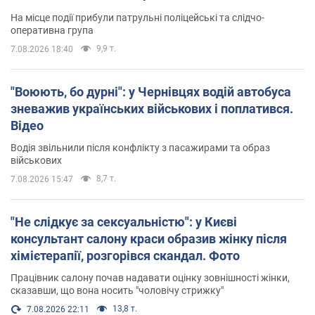
На місце події прибули патрульні поліцейські та слідчо-
оперативна група
9,9 т.
7.08.2026 18:40
"Воюють, бо дурні": у Чернівцях водій автобуса
зневажив українських військових і поплатився.
Відео
Водія звільнили після конфлікту з пасажирами та образ
військових
8,7 т.
7.08.2026 15:47
"Не слідкує за сексуальністю": у Києві
консультант салону краси образив жінку після
хімієтерапії, розгорівся скандал. Фото
Працівник салону почав надавати оцінку зовнішності жінки,
сказавши, що вона носить "чоловічу стрижку"
13,8 т.
7.08.2026 22:11