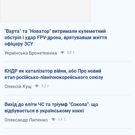
"Варта" та "Новатор" витримали кулеметний
обстріл і удар FPV-дрона, врятувавши життя
офіцеру ЗСУ
Українська Бронетехніка
3,0 т.
КНДР як каталізатор війни, або Про новий
етап російсько-північнокорейського союзу
Олексій Кущ
3,2 т.
Вихід до еліти ЧС та тріумф "Сокола": що
відбувається в українському хокеї
Олександр Липенко
1,1 т.