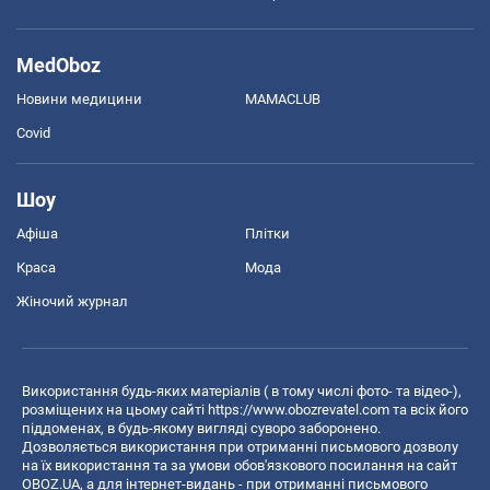
MedOboz
Новини медицини
MAMACLUB
Covid
Шоу
Афіша
Плітки
Краса
Мода
Жіночий журнал
Використання будь-яких матеріалів ( в тому числі фото- та відео-),
розміщених на цьому сайті
https://www.obozrevatel.com
та всіх його
піддоменах, в будь-якому вигляді суворо заборонено.
Дозволяється використання при отриманні письмового дозволу
на їх використання та за умови обов'язкового посилання на сайт
OBOZ.UA, а для інтернет-видань - при отриманні письмового