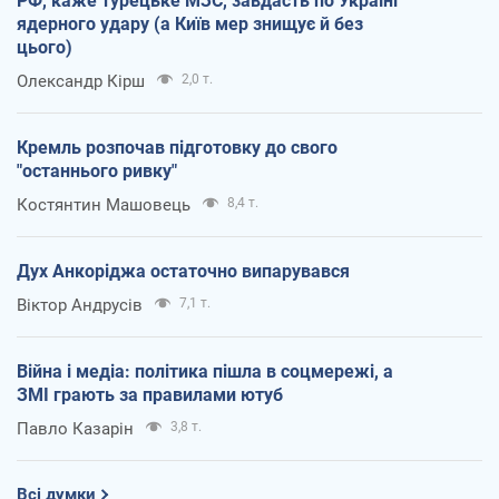
РФ, каже турецьке МЗС, завдасть по Україні
ядерного удару (а Київ мер знищує й без
цього)
Олександр Кірш
2,0 т.
Кремль розпочав підготовку до свого
"останнього ривку"
Костянтин Машовець
8,4 т.
Дух Анкоріджа остаточно випарувався
Віктор Андрусів
7,1 т.
Війна і медіа: політика пішла в соцмережі, а
ЗМІ грають за правилами ютуб
Павло Казарін
3,8 т.
Всі думки