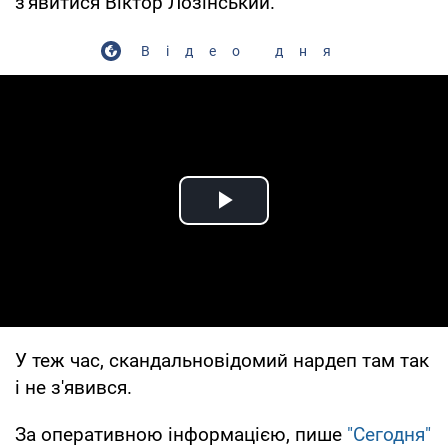
з'явитися Віктор Лозінський.
Відео дня
Play Video
У теж час, скандальновідомий нардеп там так
і не з'явився.
За оперативною інформацією, пише
"Сегодня"