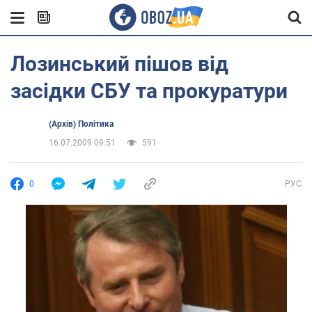
Лозинський пішов від
засідки СБУ та прокуратури
(Архів) Політика
16.07.2009 09:51
591
0
РУС