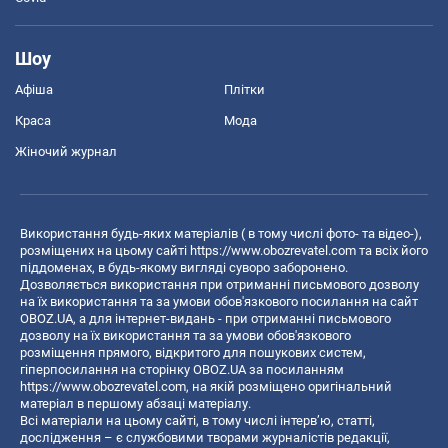
Шоу
Афіша
Плітки
Краса
Мода
Жіночий журнал
Використання будь-яких матеріалів ( в тому числі фото- та відео-),
розміщених на цьому сайті
https://www.obozrevatel.com
та всіх його
піддоменах, в будь-якому вигляді суворо заборонено.
Дозволяється використання при отриманні письмового дозволу
на їх використання та за умови обов'язкового посилання на сайт
OBOZ.UA, а для інтернет-видань - при отриманні письмового
дозволу на їх використання та за умови обов'язкового
розміщення прямого, відкритого для пошукових систем,
гіперпосилання на сторінку OBOZ.UA за посиланням
https://www.obozrevatel.com
, на якій розміщено оригінальний
матеріал в першому абзаці матеріалу.
Всі матеріали на цьому сайті, в тому числі інтерв’ю, статті,
дослідження – є службовими творами журналістів редакції,