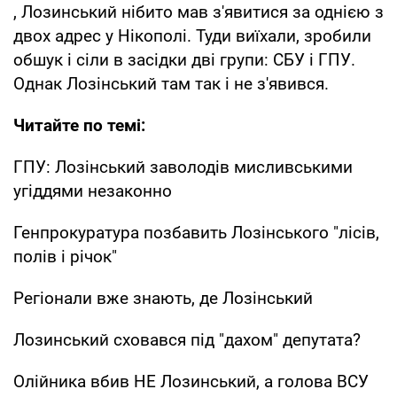
, Лозинський нібито мав з'явитися за однією з
двох адрес у Нікополі. Туди виїхали, зробили
обшук і сіли в засідки дві групи: СБУ і ГПУ.
Однак Лозінський там так і не з'явився.
Читайте по темі:
ГПУ: Лозінський заволодів мисливськими
угіддями незаконно
Генпрокуратура позбавить Лозінського "лісів,
полів і річок"
Регіонали вже знають, де Лозінський
Лозинський сховався під "дахом" депутата?
Олійника вбив НЕ Лозинський, а голова ВСУ