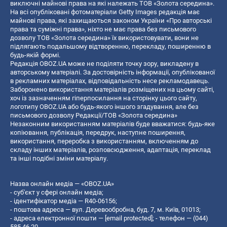
виключні майнові права на які належать ТОВ «Золота середина».
На всі опубліковані фотоматеріали Getty Images редакція має
майнові права, які захищаються законом України «Про авторські
права та суміжні права», ніхто не має права без письмового
дозволу ТОВ «Золота середина» їх використовувати, вони не
підлягають подальшому відтворенню, перекладу, поширенню в
будь-якій формі.
Редакція OBOZ.UA може не поділяти точку зору, викладену в
авторському матеріалі. За достовірність інформації, опублікованої
в рекламних матеріалах, відповідальність несе рекламодавець.
Заборонено використання матеріалів розміщених на цьому сайті,
хоч із зазначенням гіперпосилання на сторінку цього сайту,
логотипу OBOZ.UA або будь-якого іншого згадування, але без
письмового дозволу Редакції/ТОВ «Золота середина»
Незаконним використанням матеріалів буде вважатися: будь-яке
копiювання, публiкацiя, передрук, наступне поширення,
використання, переробка з використанням, включенням до
складу інших матеріалів, розповсюдження, адаптація, переклад
та інші подібні зміни матеріалу.
Назва онлайн медіа — «OBOZ.UA»
- суб'єкт у сфері онлайн медіа;
- ідентифікатор медіа — R40-06156;
- поштова адреса — вул. Деревообробна, буд. 7, м. Київ, 01013;
- адреса електронної пошти —
[email protected]
; - телефон — (044)
585 46 20