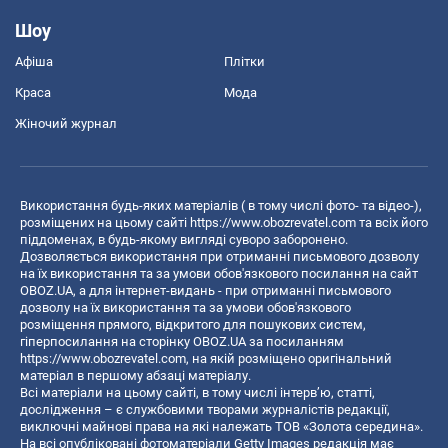
Шоу
Афіша
Плітки
Краса
Мода
Жіночий журнал
Використання будь-яких матеріалів ( в тому числі фото- та відео-),
розміщених на цьому сайті
https://www.obozrevatel.com
та всіх його
піддоменах, в будь-якому вигляді суворо заборонено.
Дозволяється використання при отриманні письмового дозволу
на їх використання та за умови обов'язкового посилання на сайт
OBOZ.UA, а для інтернет-видань - при отриманні письмового
дозволу на їх використання та за умови обов'язкового
розміщення прямого, відкритого для пошукових систем,
гіперпосилання на сторінку OBOZ.UA за посиланням
https://www.obozrevatel.com
, на якій розміщено оригінальний
матеріал в першому абзаці матеріалу.
Всі матеріали на цьому сайті, в тому числі інтерв’ю, статті,
дослідження – є службовими творами журналістів редакції,
виключні майнові права на які належать ТОВ «Золота середина».
На всі опубліковані фотоматеріали Getty Images редакція має