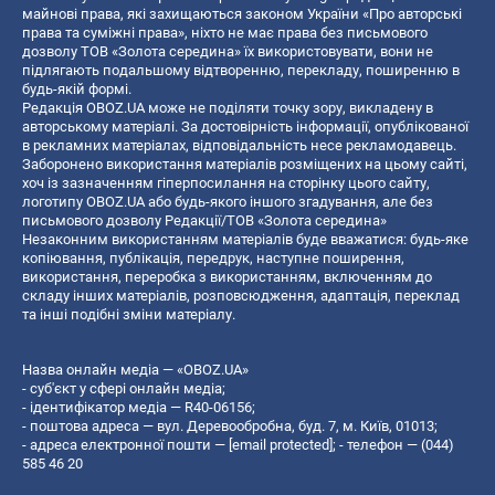
майнові права, які захищаються законом України «Про авторські
права та суміжні права», ніхто не має права без письмового
дозволу ТОВ «Золота середина» їх використовувати, вони не
підлягають подальшому відтворенню, перекладу, поширенню в
будь-якій формі.
Редакція OBOZ.UA може не поділяти точку зору, викладену в
авторському матеріалі. За достовірність інформації, опублікованої
в рекламних матеріалах, відповідальність несе рекламодавець.
Заборонено використання матеріалів розміщених на цьому сайті,
хоч із зазначенням гіперпосилання на сторінку цього сайту,
логотипу OBOZ.UA або будь-якого іншого згадування, але без
письмового дозволу Редакції/ТОВ «Золота середина»
Незаконним використанням матеріалів буде вважатися: будь-яке
копiювання, публiкацiя, передрук, наступне поширення,
використання, переробка з використанням, включенням до
складу інших матеріалів, розповсюдження, адаптація, переклад
та інші подібні зміни матеріалу.
Назва онлайн медіа — «OBOZ.UA»
- суб'єкт у сфері онлайн медіа;
- ідентифікатор медіа — R40-06156;
- поштова адреса — вул. Деревообробна, буд. 7, м. Київ, 01013;
- адреса електронної пошти —
[email protected]
; - телефон — (044)
585 46 20