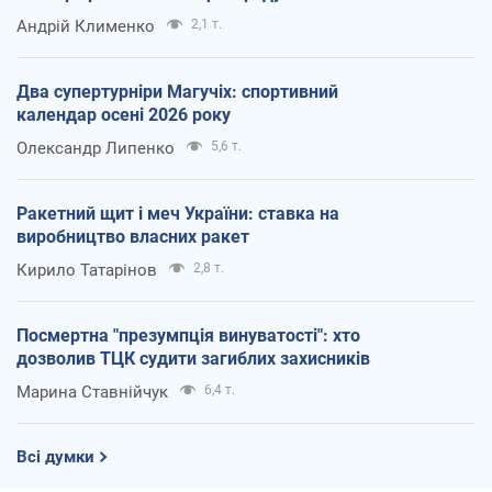
Андрій Клименко
2,1 т.
Два супертурніри Магучіх: спортивний
календар осені 2026 року
Олександр Липенко
5,6 т.
Ракетний щит і меч України: ставка на
виробництво власних ракет
Кирило Татарінов
2,8 т.
Посмертна "презумпція винуватості": хто
дозволив ТЦК судити загиблих захисників
Марина Ставнійчук
6,4 т.
Всі думки