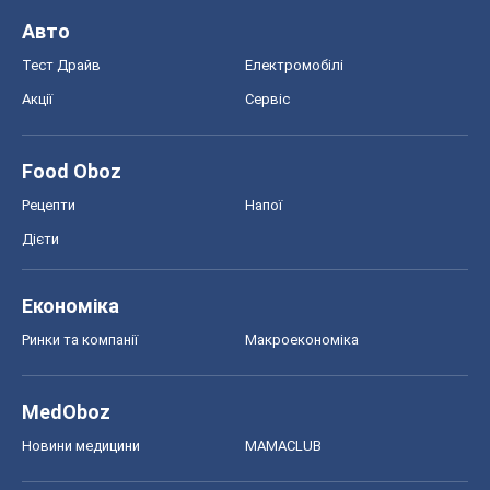
Економіка
Ринки та компанії
Макроекономіка
MedOboz
Новини медицини
MAMACLUB
Шоу
Афіша
Плітки
Краса
Мода
Жіночий журнал