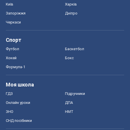
Моя школа
ГДЗ
Підручники
Онлайн уроки
ДПА
ЗНО
НМТ
СНД посібники
Авто
Тест Драйв
Електромобілі
Акції
Сервіс
Food Oboz
Рецепти
Напої
Дієти