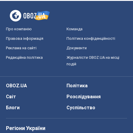
OBOZ.UA
Політика
Світ
Розслідування
Блоги
Суспільство
Регіони України
Київ
Харків
Запоріжжя
Дніпро
Черкаси
Спорт
Футбол
Баскетбол
Хокей
Бокс
Формула-1