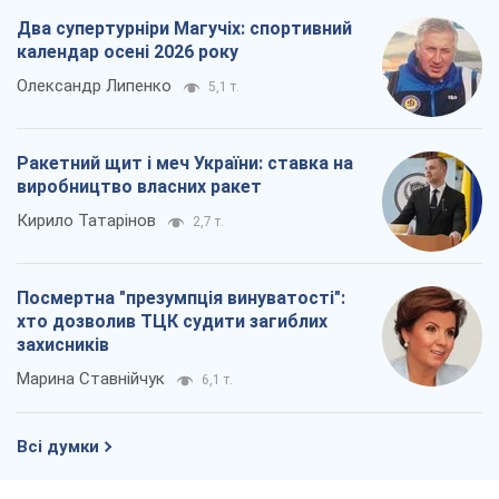
Посмертна "презумпція винуватості":
хто дозволив ТЦК судити загиблих
захисників
Марина Ставнійчук
6,1 т.
Всі думки
Про компанію
Команда
Правова інформація
Політика конфіденційності
Реклама на сайті
Документи
Редакційна політика
Журналісти OBOZ.UA на місці
подій