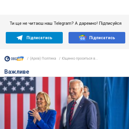
Дружина тяжкохворого Джо Байдена назвала
перший симптом, який сигналізував про його
"агресивний" рак
Спершу лікарі не надали цьому належної уваги
12 часов назад
14,9 т.
Відпустка Лесі Нікітюк у Карпатах
обернулася скандалом: чому ведучу