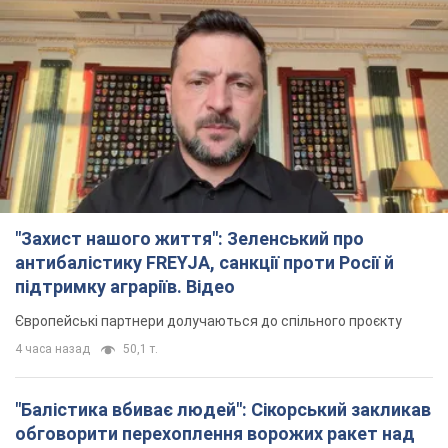
антибалістику FREYJA, санкції проти Росії й
підтримку аграріїв. Відео
Європейські партнери долучаються до спільного проєкту
4 часа назад
50,1 т.
"Балістика вбиває людей": Сікорський закликав
обговорити перехоплення ворожих ракет над
Україною
Глава МЗС Польщі закликав до збиття російських ракет над
Україною
5 часов назад
7,9 т.
Росія вдарила дроном по німецькому судну в
Чорному морі біля Одеси: подробиці
Під час евакуації екіпажу російські терористи завдали ще
одного удару безпілотником по судну
3 часа назад
2,3 т.