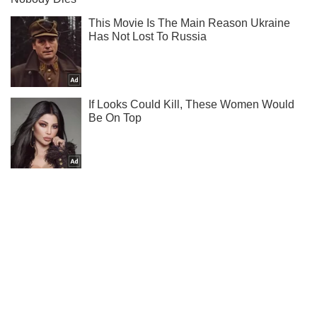
Ти ще не читаєш наш Telegram? А даремно! Підписуйся
Підписатись
Підписатись
(Архів) Політика
Ющенко проситься в...
Важливе