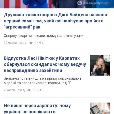
несправедливо захейтили
Знаменитість вийшла на пряму комунікацію в
мережі та розставила всі крапки над "і"
7 часов назад
11,8 т.
Не лише через зарплату: чому
українці не поспішають
погоджуватися на вакансії
Чого найбільше бракує на ринку праці
9 часов назад
3,1 т.