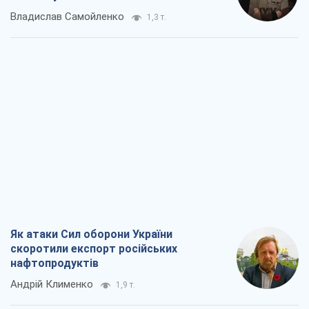
Як атаки Сил оборони України
скоротили експорт російських
нафтопродуктів
Андрій Клименко
1,9 т.
Два супертурніри Магучіх: спортивний
календар осені 2026 року
Олександр Липенко
5,1 т.
Ракетний щит і меч України: ставка на
виробництво власних ракет
Кирило Татарінов
2,7 т.