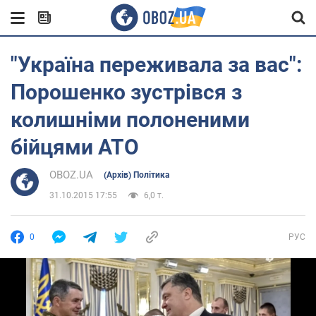
"Україна переживала за вас":
Порошенко зустрівся з
колишніми полоненими
бійцями АТО
OBOZ.UA
(Архів) Політика
31.10.2015 17:55
6,0 т.
0
РУС