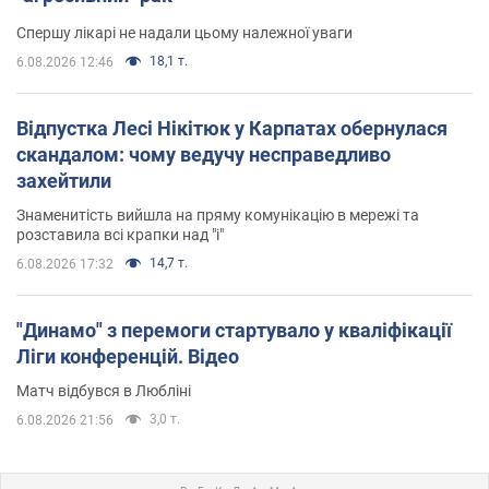
Спершу лікарі не надали цьому належної уваги
18,1 т.
6.08.2026 12:46
Відпустка Лесі Нікітюк у Карпатах обернулася
скандалом: чому ведучу несправедливо
захейтили
Знаменитість вийшла на пряму комунікацію в мережі та
розставила всі крапки над "і"
14,7 т.
6.08.2026 17:32
"Динамо" з перемоги стартувало у кваліфікації
Ліги конференцій. Відео
Матч відбувся в Любліні
3,0 т.
6.08.2026 21:56