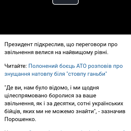
Play Video
Президент підкреслив, що переговори про
звільнення велися на найвищому рівні.
Читайте:
Полонений боєць АТО розповів про
знущання натовпу біля "стовпу ганьби"
"Де ви, нам було відомо, і ми щодня
цілеспрямовано боролися за ваше
звільнення, як і за десятки, сотні українських
бійців, яких ми не можемо знайти", - зазначив
Порошенко.