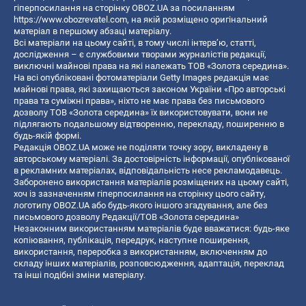
гіперпосилання на сторінку OBOZ.UA за посиланням
https://www.obozrevatel.com
, на якій розміщено оригінальний
матеріал в першому абзаці матеріалу.
Всі матеріали на цьому сайті, в тому числі інтерв’ю, статті,
дослідження – є службовими творами журналістів редакції,
виключні майнові права на які належать ТОВ «Золота середина».
На всі опубліковані фотоматеріали Getty Images редакція має
майнові права, які захищаються законом України «Про авторські
права та суміжні права», ніхто не має права без письмового
дозволу ТОВ «Золота середина» їх використовувати, вони не
підлягають подальшому відтворенню, перекладу, поширенню в
будь-якій формі.
Редакція OBOZ.UA може не поділяти точку зору, викладену в
авторському матеріалі. За достовірність інформації, опублікованої
в рекламних матеріалах, відповідальність несе рекламодавець.
Заборонено використання матеріалів розміщених на цьому сайті,
хоч із зазначенням гіперпосилання на сторінку цього сайту,
логотипу OBOZ.UA або будь-якого іншого згадування, але без
письмового дозволу Редакції/ТОВ «Золота середина»
Незаконним використанням матеріалів буде вважатися: будь-яке
копiювання, публiкацiя, передрук, наступне поширення,
використання, переробка з використанням, включенням до
складу інших матеріалів, розповсюдження, адаптація, переклад
та інші подібні зміни матеріалу.