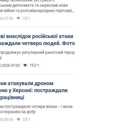
ським дипломата та окреслив нове
я війни та ролі міжнародних партнерів
тьбі з Росією
3,3 т.
26 07:00
ві внаслідок російської атаки
раждали четверо людей. Фото
продовжує регулярний ракетний терор
і
10,2 т.
8.2026 07:02
яни атакували дроном
рню у Херсоні: постраждали
рацівниці
м постраждали чотири жінки – і вони
ні поранені за добу
2,8 т.
26 00:54