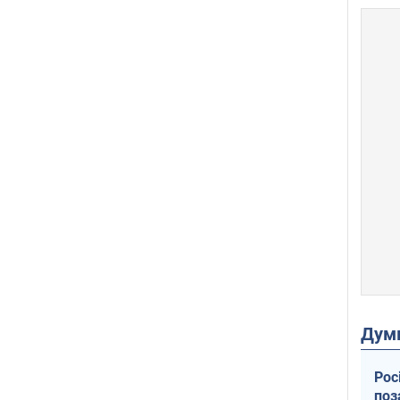
Дум
Рос
поз