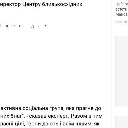
росі
иректор Центру близькосхідних
Це "по
Фото
естети
Макса
7.08.20
ідео дня
 активна соціальна група, яка прагне до
них благ", - сказав експерт. Разом з тим
асні цілі, "вони дають і всім іншим, як