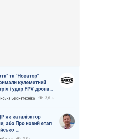
рта" та "Новатор"
римали кулеметний
тріл і удар FPV-дрона,
тувавши життя
3,6 т.
їнська Бронетехніка
церу ЗСУ
Р як каталізатор
ни, або Про новий етап
ійсько-
нічнокорейського
3,8 т.