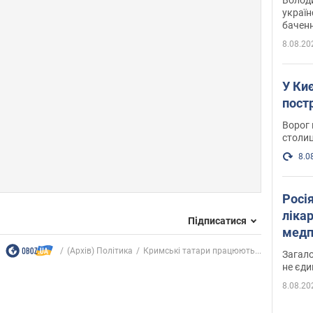
україн
баченн
у боро
8.08.20
У Киє
пост
Ворог 
столиц
8.0
Росі
ліка
Підписатися
медп
(Архів) Політика
Кримські татари працюють...
Загало
не єди
8.08.20