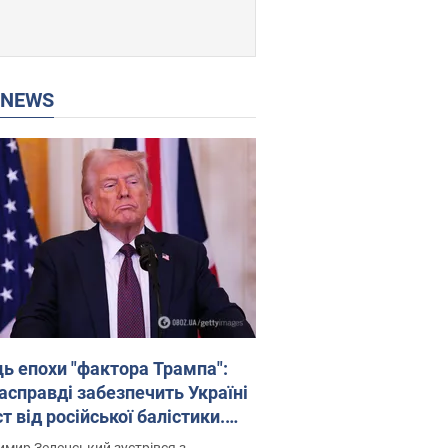
P NEWS
ць епохи "фактора Трампа":
насправді забезпечить Україні
т від російської балістики.
рв’ю з Безсмертним
мир Зеленський зустрівся з