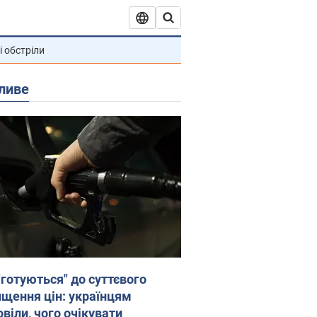
і обстріли
ливе
"готуються" до суттєвого
ищення цін: українцям
віли, чого очікувати