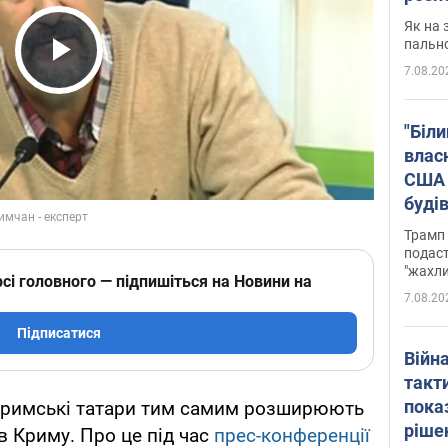
Як на 
пальн
7.08.20
Play Video
"Біли
влас
США 
буді
зали
Трамп 
подаст
"жахли
сі головного — підпишіться на Новини на
7.08.20
Підписатися
Війн
такт
пока
кримські татари тим самим розширюють
ріше
в Криму. Про це під час
прес-конференції