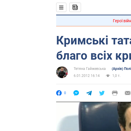
Герої вій
Кримські та
благо всіх к
Тетяна Гайжевська
(Архів) Пол
6.01.2012 16:14
1,0 т.
0