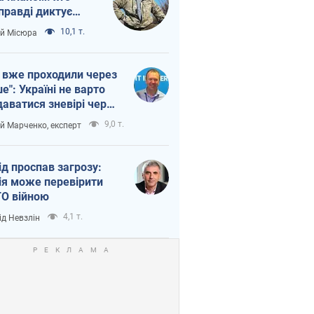
правді диктує
п війни
10,1 т.
ій Місюра
 вже проходили через
ше": Україні не варто
даватися зневірі через
етний терор
9,0 т.
ій Марченко, експерт
ід проспав загрозу:
ія може перевірити
О війною
4,1 т.
ід Невзлін