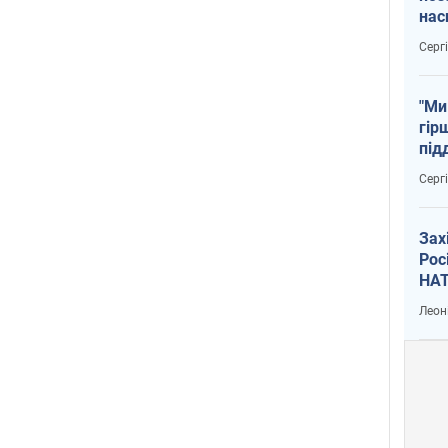
нас
тем
Серг
"Ми
гір
під
рак
Серг
Зах
Рос
НАТ
Леон