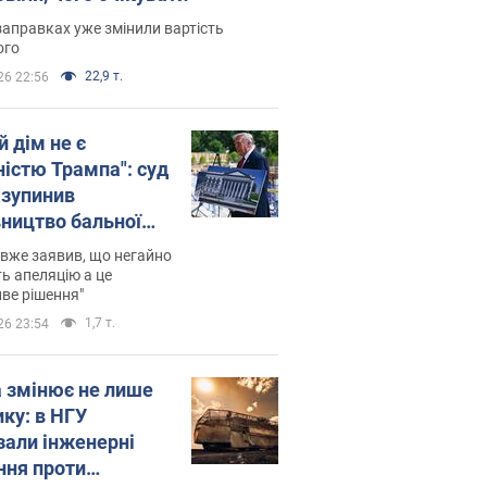
заправках уже змінили вартість
ого
22,9 т.
26 22:56
й дім не є
ністю Трампа": суд
зупинив
вництво бальної
 за $400 млн
вже заявив, що негайно
ь апеляцію а це
ве рішення"
1,7 т.
26 23:54
а змінює не лише
ику: в НГУ
зали інженерні
ння проти