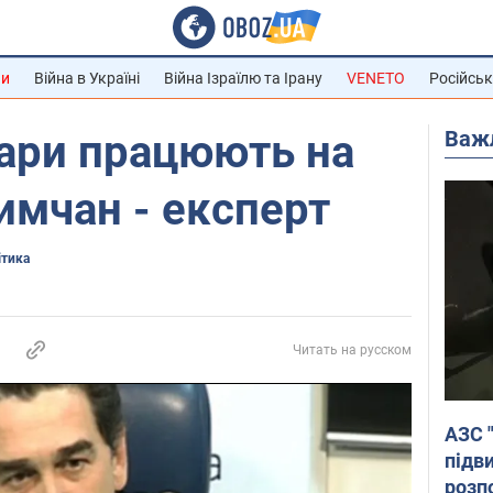
ни
Війна в Україні
Війна Ізраїлю та Ірану
VENETO
Російськ
Важ
тари працюють на
римчан - експерт
ітика
Читать на русском
АЗС 
підв
розпо