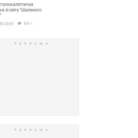
йських FPV-дронів.
стапокаліптична
ка зі світу "Шаленого
"
6,6 т.
26 23:47