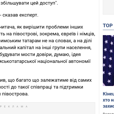
 збільшувати цей доступ".
 - сказав експерт.
TO
читача, як вирішити проблеми інших
 на півострові, зокрема, євреїв і німців,
имським татарам не на словах, а на ділі
льний капітал на інші групи населення,
ибудувати мости довіри, думаю, ідея
мськотатарської національної автономії
ив, що багато що залежатиме від самих
ості до такої співпраці та підтримки
 півострова.
Кіне
хто 
захис
Інте
Володи