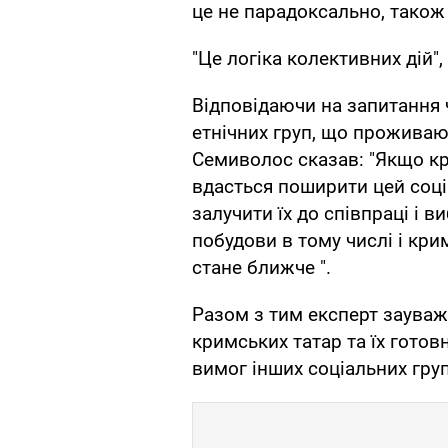
це не парадоксально, також
"Це логіка колективних дій",
Відповідаючи на запитання 
етнічних груп, що проживають
Семиволос сказав: "Якщо кр
вдасться поширити цей соціа
залучити їх до співпраці і в
побудови в тому числі і кри
стане ближче ".
Разом з тим експерт зауваж
кримських татар та їх готовн
вимог інших соціальних груп