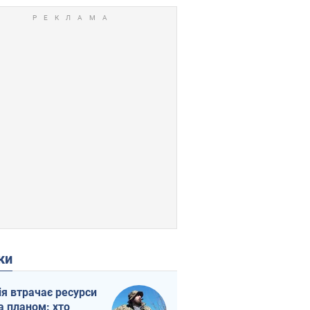
ки
ія втрачає ресурси
а планом: хто