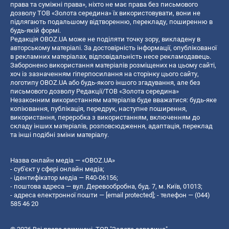
права та суміжні права», ніхто не має права без письмового
дозволу ТОВ «Золота середина» їх використовувати, вони не
підлягають подальшому відтворенню, перекладу, поширенню в
будь-якій формі.
Редакція OBOZ.UA може не поділяти точку зору, викладену в
авторському матеріалі. За достовірність інформації, опублікованої
в рекламних матеріалах, відповідальність несе рекламодавець.
Заборонено використання матеріалів розміщених на цьому сайті,
хоч із зазначенням гіперпосилання на сторінку цього сайту,
логотипу OBOZ.UA або будь-якого іншого згадування, але без
письмового дозволу Редакції/ТОВ «Золота середина»
Незаконним використанням матеріалів буде вважатися: будь-яке
копiювання, публiкацiя, передрук, наступне поширення,
використання, переробка з використанням, включенням до
складу інших матеріалів, розповсюдження, адаптація, переклад
та інші подібні зміни матеріалу.
Назва онлайн медіа — «OBOZ.UA»
- суб'єкт у сфері онлайн медіа;
- ідентифікатор медіа — R40-06156;
- поштова адреса — вул. Деревообробна, буд. 7, м. Київ, 01013;
- адреса електронної пошти —
[email protected]
; - телефон — (044)
585 46 20