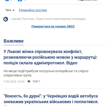
Теги
Редакційна політика
(Архів) Політика
Екзит-поли оприлюднили попередні...
Повернутися на головну OBOZ
Важливе
У Львові жінка спровокувала конфлікт,
розмовляючи російською мовою у маршрутці:
поліція склала адмінпротокол. Відео
На місце події прибули патрульні поліцейські та слідчо-
оперативна група
10,4 т.
7.08.2026 18:40
"Воюють, бо дурні": у Чернівцях водій автобуса
зневажив українських військових і поплатився.