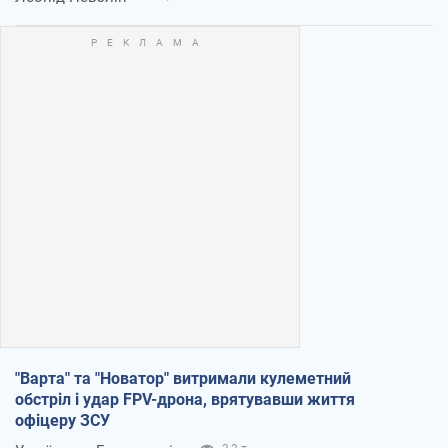
"Варта" та "Новатор" витримали кулеметний
обстріл і удар FPV-дрона, врятувавши життя
офіцеру ЗСУ