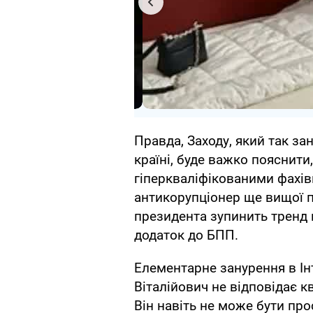
Правда, Заходу, який так за
країні, буде важко пояснити
гіперкваліфікованими фахі
антикорупціонер ще вищої п
президента зупинить тренд
додаток до БПП.
Елементарне занурення в Ін
Віталійович не відповідає к
Він навіть не може бути пр