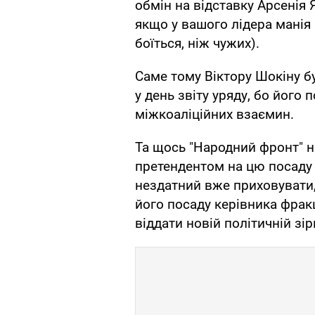
обмін на відставку Арсенія
якщо у вашого лідера манія 
боїться, ніж чужих).
Саме тому Віктору Шокіну б
у день звіту уряду, бо його
міжкоаліційних взаємин.
Та щось "Народний фронт" н
претендентом на цю посаду 
нездатний вже приховувати,
його посаду керівника фрак
віддати новій політичній зір