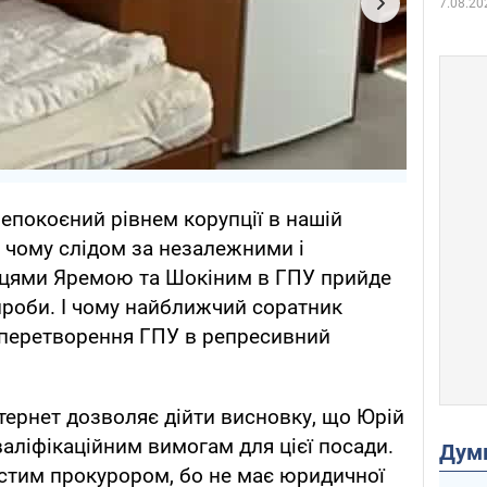
7.08.20
непокоєний рівнем корупції в нашій
, чому слідом за незалежними і
вцями Яремою та Шокіним в ГПУ прийде
роби. І чому найближчий соратник
 перетворення ГПУ в репресивний
тернет дозволяє дійти висновку, що Юрій
валіфікаційним вимогам для цієї посади.
Дум
остим прокурором, бо не має юридичної