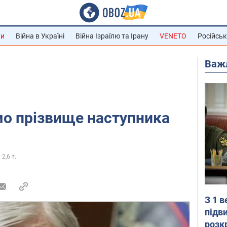
ни
Війна в Україні
Війна Ізраїлю та Ірану
VENETO
Російськ
Важ
мо прізвище наступника
2,6 т.
З 1 
підв
розк