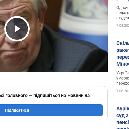
Одноч
педаго
студен
7.08.20
Play Video
Скіл
раке
перех
Міно
цифр
Украї
умовах
перех
7.08.20
сі головного — підпишіться на Новини на
Аурі
Підписатися
суд 
пенсі