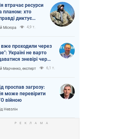
ія втрачає ресурси
а планом: хто
правді диктує
п війни
4,9 т.
ій Місюра
 вже проходили через
ше": Україні не варто
даватися зневірі через
етний терор
6,1 т.
ій Марченко, експерт
ід проспав загрозу:
ія може перевірити
О війною
ід Невзлін