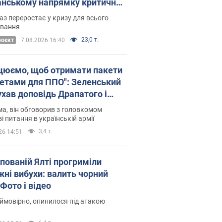
нському напрямку критичний
омфорт: як це вдалося
аз переростає у кризу для всього
овання
23,0 т.
роєкт
7.08.2026 16:40
цюємо, щоб отримати пакети
кетами для ППО": Зеленський
ухав доповідь Драпатого і
сував нові кроки
а, він обговорив з головкомом
і питання в українській армії
3,4 т.
26 14:51
упованій Ялті прогриміли
жні вибухи: валить чорний
Фото і відео
 ймовірно, опинилося під атакою