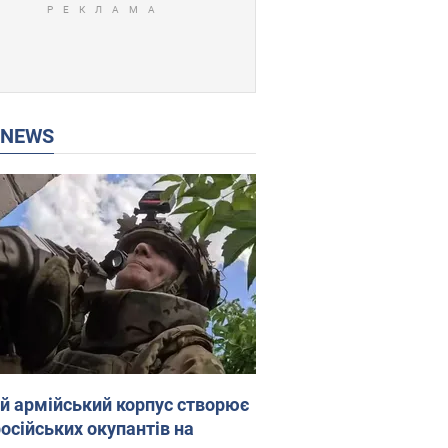
P NEWS
ій армійський корпус створює
російських окупантів на