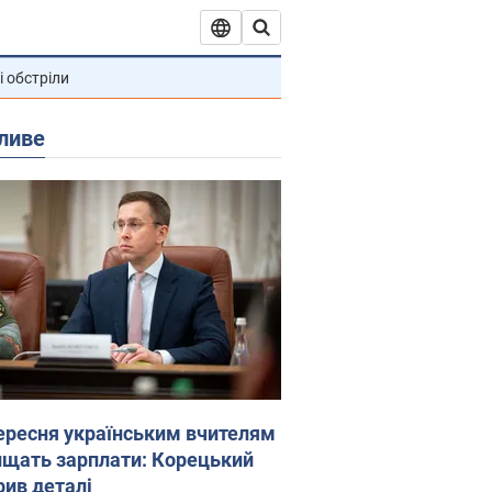
і обстріли
ливе
вересня українським вчителям
ищать зарплати: Корецький
рив деталі