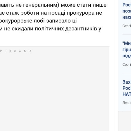
навіть не генеральним) може стати лише
Рос
поз
ає стаж роботи на посаді прокурора не
нас
рокурорське лобі записало ці
тем
Серг
їм не скидали політичних десантників у
"Ми
гір
під
рак
Серг
Зах
Рос
НАТ
Леон