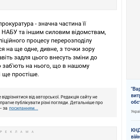
прокуратура - значна частина її
 НАБУ та іншим силовим відомствам,
аліційного процесу перерозподілу
 на ще одне, дивне, з точки зору
авіть задля цього внесуть зміни до
о заб'ють на нього, що в нашому
 ще простіше.
"Ва
вит
відрізнятися від авторської. Редакція сайту не
обс
е прагне публікувати різні погляди. Детальніше про
вря
– за
посиланням...
Укра
офі
КНД
вій