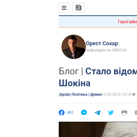
Герої вій
Орест Сохар
Шеф-редактор OBOZ.UA
Блог |
Стало відо
Шокіна
(Архів) Політика / Думки
19.02.2016 19:10
482