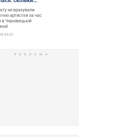
лася: скільки
мувала співачка
ату не врахували
тню артистки за час
 в Чернівецькій
онії
26 04:01