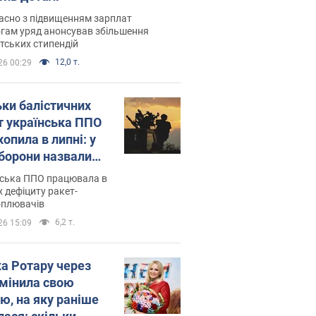
асно з підвищенням зарплат
гам уряд анонсував збільшення
тських стипендій
12,0 т.
26 00:29
ьки балістичних
т українська ППО
опила в липні: у
борони назвали
у
нська ППО працювала в
 дефіциту ракет-
оплювачів
6,2 т.
26 15:09
ка Ротару через
змінила свою
ю, на яку раніше