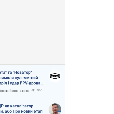
рта" та "Новатор"
римали кулеметний
тріл і удар FPV-дрона,
тувавши життя
966
їнська Бронетехніка
церу ЗСУ
Р як каталізатор
ни, або Про новий етап