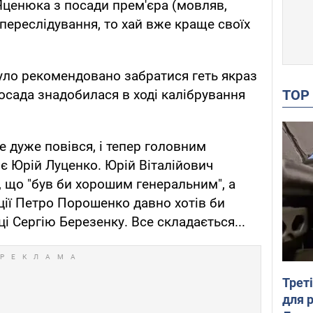
 Яценюка з посади прем'єра (мовляв,
переслідування, то хай вже краще своїх
уло рекомендовано забратися геть якраз
TO
 посада знадобилася в ході калібрування
е дуже повівся, і тепер головним
є Юрій Луценко. Юрій Віталійович
 що "був би хорошим генеральним", а
ції Петро Порошенко давно хотів би
ці Сергію Березенку. Все складається...
Трет
для 