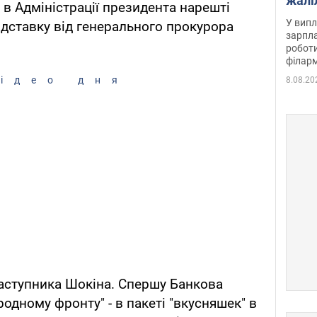
жалі
в Адміністрації президента нарешті
отри
У випл
дставку від генерального прокурора
зарпла
роботи
філарм
ідео дня
8.08.20
аступника Шокіна. Спершу Банкова
одному фронту" - в пакеті "вкусняшек" в