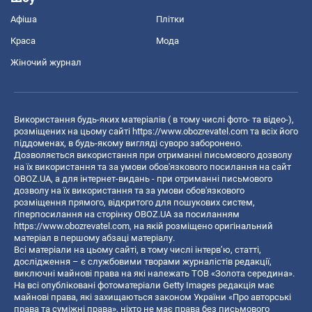
Афіша
Плітки
Краса
Мода
Жіночий журнал
Використання будь-яких матеріалів ( в тому числі фото- та відео-),
розміщених на цьому сайті
https://www.obozrevatel.com
та всіх його
піддоменах, в будь-якому вигляді суворо заборонено.
Дозволяється використання при отриманні письмового дозволу
на їх використання та за умови обов'язкового посилання на сайт
OBOZ.UA, а для інтернет-видань - при отриманні письмового
дозволу на їх використання та за умови обов'язкового
розміщення прямого, відкритого для пошукових систем,
гіперпосилання на сторінку OBOZ.UA за посиланням
https://www.obozrevatel.com
, на якій розміщено оригінальний
матеріал в першому абзаці матеріалу.
Всі матеріали на цьому сайті, в тому числі інтерв’ю, статті,
дослідження – є службовими творами журналістів редакції,
виключні майнові права на які належать ТОВ «Золота середина».
На всі опубліковані фотоматеріали Getty Images редакція має
майнові права, які захищаються законом України «Про авторські
права та суміжні права», ніхто не має права без письмового