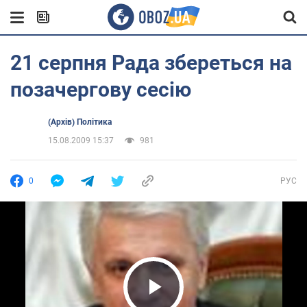
21 серпня Рада збереться на
позачергову сесію
(Архів) Політика
15.08.2009 15:37
981
0
РУС