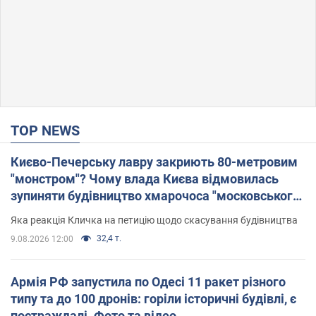
TOP NEWS
Києво-Печерську лавру закриють 80-метровим
"монстром"? Чому влада Києва відмовилась
зупиняти будівництво хмарочоса "московського
вірянина"
Яка реакція Кличка на петицію щодо скасування будівництва
32,4 т.
9.08.2026 12:00
Армія РФ запустила по Одесі 11 ракет різного
типу та до 100 дронів: горіли історичні будівлі, є
постраждалі. Фото та відео