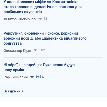
У полоні власних міфів: як Костянтинівка
стала головною ідеологічною пасткою для
російських окупантів
Дмитро Снєгирьов
1,8 т.
Рекрутинг: оновлений і, схоже, корисний
ворожий досвід, або Діалектика вибагливого
боягузтва
Олександр Кірш
1,8 т.
Ні зброї, ні людей: як Лукашенко будує
нову армію
Ігар Тишкевич
16,6 т.
Всі думки