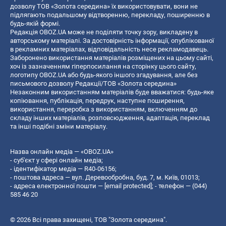
дозволу ТОВ «Золота середина» їх використовувати, вони не
підлягають подальшому відтворенню, перекладу, поширенню в
будь-якій формі.
Редакція OBOZ.UA може не поділяти точку зору, викладену в
авторському матеріалі. За достовірність інформації, опублікованої
в рекламних матеріалах, відповідальність несе рекламодавець.
Заборонено використання матеріалів розміщених на цьому сайті,
хоч із зазначенням гіперпосилання на сторінку цього сайту,
логотипу OBOZ.UA або будь-якого іншого згадування, але без
письмового дозволу Редакції/ТОВ «Золота середина»
Незаконним використанням матеріалів буде вважатися: будь-яке
копiювання, публiкацiя, передрук, наступне поширення,
використання, переробка з використанням, включенням до
складу інших матеріалів, розповсюдження, адаптація, переклад
та інші подібні зміни матеріалу.
Назва онлайн медіа — «OBOZ.UA»
- суб'єкт у сфері онлайн медіа;
- ідентифікатор медіа — R40-06156;
- поштова адреса — вул. Деревообробна, буд. 7, м. Київ, 01013;
- адреса електронної пошти —
[email protected]
; - телефон — (044)
585 46 20
© 2026 Всі права захищені, ТОВ "Золота середина".