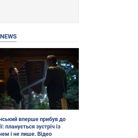
P NEWS
нський вперше прибув до
ї: планується зустріч із
чем і не лише. Відео