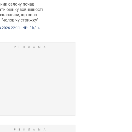
 хімієтерапії,
ник салону почав
орівся скандал.
ти оцінку зовнішності
 сказавши, що вона
 "чоловічу стрижку"
16,4 т.
8.2026 22:11