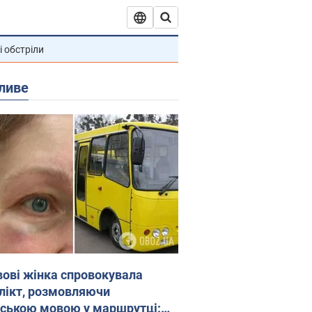
і обстріли
ливе
вові жінка спровокувала
лікт, розмовляючи
йською мовою у маршрутці: