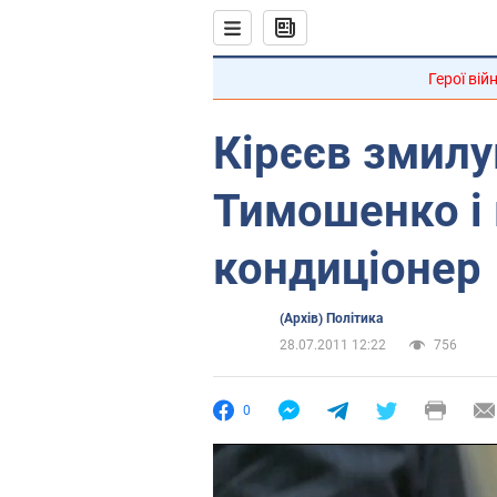
Герої вій
Кірєєв змилу
Тимошенко і
кондиціонер
(Архів) Політика
28.07.2011 12:22
756
0