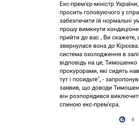
Екс-прем'єр-міністр України
просить головуючого у справ
забезпечити їй нормальні ум
прошу вимкнути кондиціоне
прийти до вас , Ви скажете,
звернулася вона до Кірєєва.
система охолодження в залі
відповідь на це, Тимошенко
прокурорами, які сидять нав
тут і посидьте", - запропону
заявив, що доводи Тимошенк
він розпорядився виключит
спиною екс-прем'єра.
В