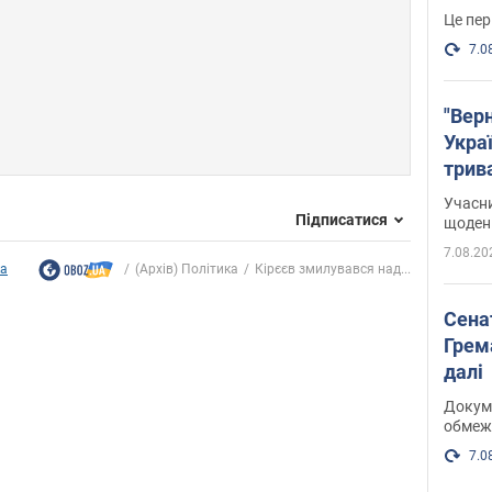
Це пер
7.0
"Верн
Украї
трив
карт
Учасн
Підписатися
щоденн
7.08.20
ка
(Архів) Політика
Кірєєв змилувався над...
Сена
Грема
далі
Докуме
обмеж
7.0