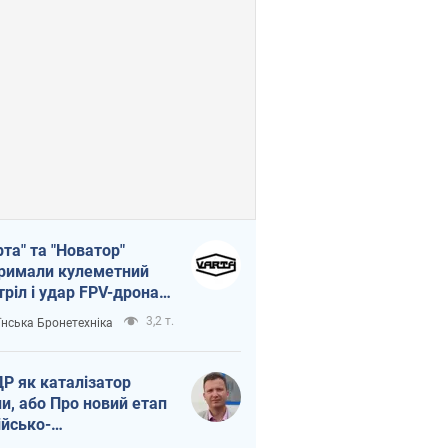
рта" та "Новатор"
римали кулеметний
тріл і удар FPV-дрона,
тувавши життя
3,2 т.
їнська Бронетехніка
церу ЗСУ
Р як каталізатор
ни, або Про новий етап
ійсько-
нічнокорейського