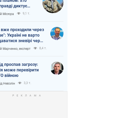
а планом: хто
правді диктує
п війни
9,1 т.
ій Місюра
 вже проходили через
ше": Україні не варто
даватися зневірі через
етний терор
8,4 т.
ій Марченко, експерт
ід проспав загрозу:
ія може перевірити
О війною
3,3 т.
ід Невзлін