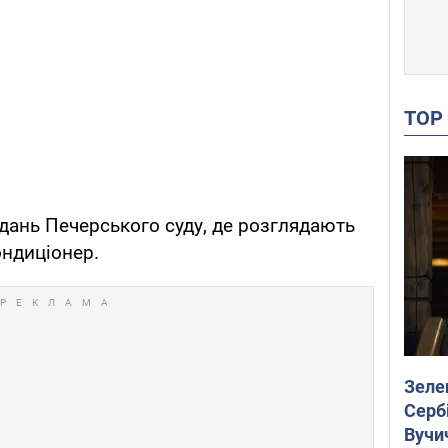
TO
ідань Печерського суду, де розглядають
ондиціонер.
Зеле
Сербі
Вучи