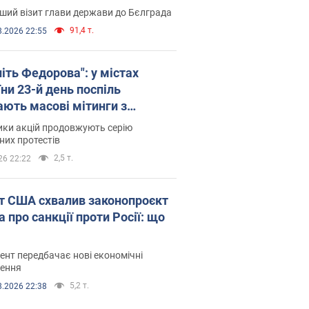
ший візит глави держави до Бєлграда
91,4 т.
8.2026 22:55
іть Федорова": у містах
ни 23-й день поспіль
ають масові мітинги з
онками. Фото і відео
ики акцій продовжують серію
их протестів
2,5 т.
26 22:22
т США схвалив законопроєкт
 про санкції проти Росії: що
нт передбачає нові економічні
ення
5,2 т.
8.2026 22:38