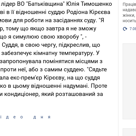
після
, лідер ВО "Батьківщина" Юлія Тимошенко
Праців
розг
надава
і в її відношенні суддю Родіона Кірєєва
жінки,
Фото
ови для роботи на засіданнях суду. "Я
носить
р, тому що якщо завтра я не зможу
7.0
 що я симулюю свою хворобу ", -
 Суддя, в свою чергу, підкреслив, що
 забезпечує кімнатну температуру. У
 запропонувала помінятися місцями з
проти неї, або з самим суддею. "Сядьте
вала екс-прем'єр Кірєєву, на що суддя
о в цьому відношенні надумані. Проте
и кондиціонер, який розташований за
ідео дня