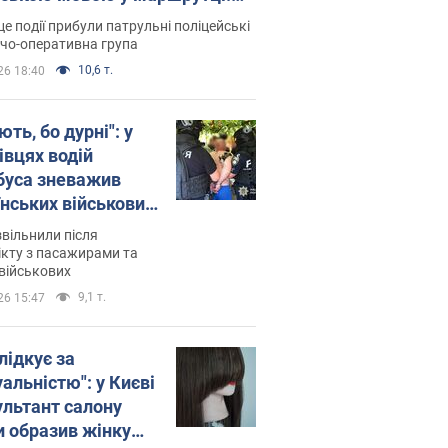
ція склала адмінпротокол.
це події прибули патрульні поліцейські
о
дчо-оперативна група
10,6 т.
26 18:40
ть, бо дурні": у
івцях водій
буса зневажив
їнських військових
латився. Відео
звільнили після
кту з пасажирами та
військових
9,1 т.
26 15:47
лідкує за
альністю": у Києві
ультант салону
и образив жінку