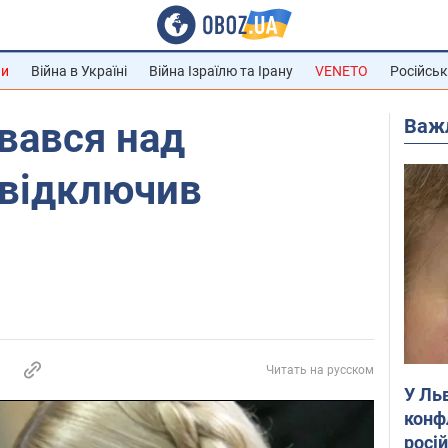
ни
Війна в Україні
Війна Ізраїлю та Ірану
VENETO
Російськ
Важ
вався над
 відключив
Читать на русском
У Ль
конф
росі