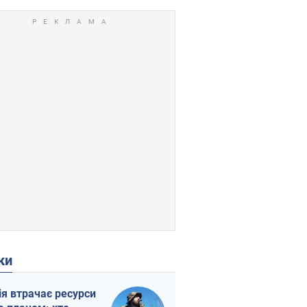
ки
ія втрачає ресурси