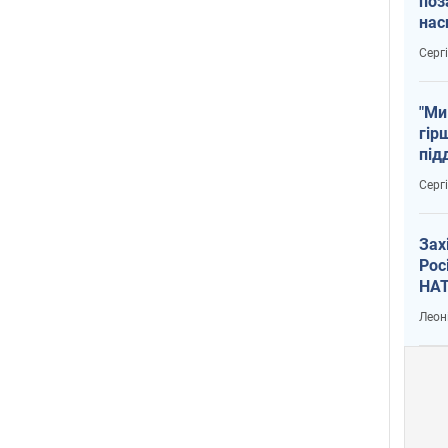
поз
нас
тем
Серг
"Ми
гір
під
рак
Серг
Зах
Рос
НАТ
Леон