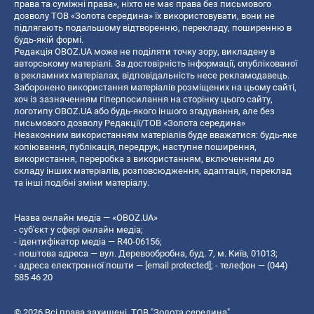
права та суміжні права», ніхто не має права без письмового
дозволу ТОВ «Золота середина» їх використовувати, вони не
підлягають подальшому відтворенню, перекладу, поширенню в
будь-якій формі.
Редакція OBOZ.UA може не поділяти точку зору, викладену в
авторському матеріалі. За достовірність інформації, опублікованої
в рекламних матеріалах, відповідальність несе рекламодавець.
Заборонено використання матеріалів розміщених на цьому сайті,
хоч із зазначенням гіперпосилання на сторінку цього сайту,
логотипу OBOZ.UA або будь-якого іншого згадування, але без
письмового дозволу Редакції/ТОВ «Золота середина»
Незаконним використанням матеріалів буде вважатися: будь-яке
копiювання, публiкацiя, передрук, наступне поширення,
використання, переробка з використанням, включенням до
складу інших матеріалів, розповсюдження, адаптація, переклад
та інші подібні зміни матеріалу.
Назва онлайн медіа — «OBOZ.UA»
- суб'єкт у сфері онлайн медіа;
- ідентифікатор медіа — R40-06156;
- поштова адреса — вул. Деревообробна, буд. 7, м. Київ, 01013;
- адреса електронної пошти —
[email protected]
; - телефон — (044)
585 46 20
© 2026 Всі права захищені, ТОВ "Золота середина".