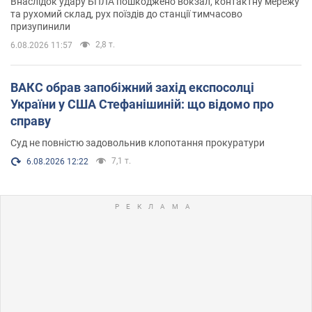
Внаслідок удару БПЛА пошкоджено вокзал, контактну мережу
та рухомий склад, рух поїздів до станції тимчасово
призупинили
2,8 т.
6.08.2026 11:57
ВАКС обрав запобіжний захід експосолці
України у США Стефанішиній: що відомо про
справу
Суд не повністю задовольнив клопотання прокуратури
7,1 т.
6.08.2026 12:22