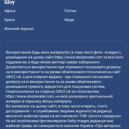
Шоу
Афіша
Плітки
Краса
Мода
Жіночий журнал
Використання будь-яких матеріалів ( в тому числі фото- та відео-),
розміщених на цьому сайті
https://www.obozrevatel.com
та всіх його
піддоменах, в будь-якому вигляді суворо заборонено.
Дозволяється використання при отриманні письмового дозволу
на їх використання та за умови обов'язкового посилання на сайт
OBOZ.UA, а для інтернет-видань - при отриманні письмового
дозволу на їх використання та за умови обов'язкового
розміщення прямого, відкритого для пошукових систем,
гіперпосилання на сторінку OBOZ.UA за посиланням
https://www.obozrevatel.com
, на якій розміщено оригінальний
матеріал в першому абзаці матеріалу.
Всі матеріали на цьому сайті, в тому числі інтерв’ю, статті,
дослідження – є службовими творами журналістів редакції,
виключні майнові права на які належать ТОВ «Золота середина».
На всі опубліковані фотоматеріали Getty Images редакція має
майнові права, які захищаються законом України «Про авторські