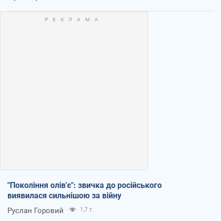
"Покоління олів'є": звичка до російського
виявилася сильнішою за війну
Руслан Горовий
1,7 т.