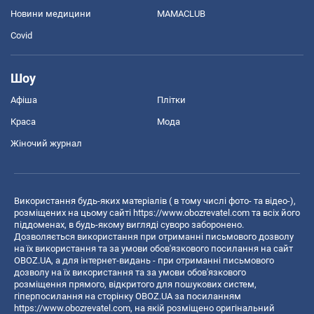
Новини медицини
MAMACLUB
Covid
Шоу
Афіша
Плітки
Краса
Мода
Жіночий журнал
Використання будь-яких матеріалів ( в тому числі фото- та відео-),
розміщених на цьому сайті
https://www.obozrevatel.com
та всіх його
піддоменах, в будь-якому вигляді суворо заборонено.
Дозволяється використання при отриманні письмового дозволу
на їх використання та за умови обов'язкового посилання на сайт
OBOZ.UA, а для інтернет-видань - при отриманні письмового
дозволу на їх використання та за умови обов'язкового
розміщення прямого, відкритого для пошукових систем,
гіперпосилання на сторінку OBOZ.UA за посиланням
https://www.obozrevatel.com
, на якій розміщено оригінальний