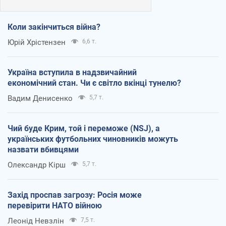
Коли закінчиться війна?
Юрій Хрістензен
6,6 т.
Україна вступила в надзвичайний
економічний стан. Чи є світло вкінці тунелю?
Вадим Денисенко
5,7 т.
Чий буде Крим, той і переможе (NSJ), а
українських футбольних чиновників можуть
назвати вбивцями
Олександр Кірш
5,7 т.
Захід проспав загрозу: Росія може
перевірити НАТО війною
Леонід Невзлін
7,5 т.