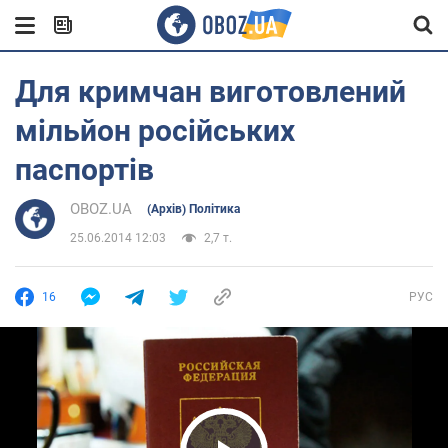
Для кримчан виготовлений
мільйон російських
паспортів
OBOZ.UA
(Архів) Політика
25.06.2014 12:03
2,7 т.
16
РУС