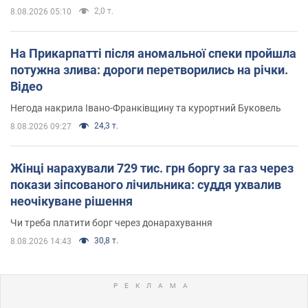
2,0 т.
8.08.2026 05:10
На Прикарпатті після аномальної спеки пройшла
потужна злива: дороги перетворились на річки.
Відео
Негода накрила Івано-Франківщину та курортний Буковель
24,3 т.
8.08.2026 09:27
Жінці нарахували 729 тис. грн боргу за газ через
покази зіпсованого лічильника: суддя ухвалив
неочікуване рішення
Чи треба платити борг через донарахування
30,8 т.
8.08.2026 14:43