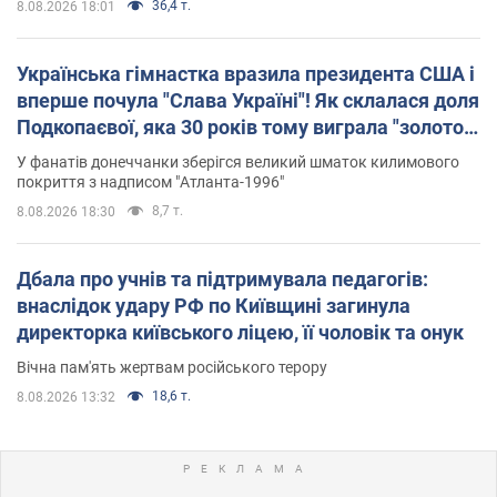
36,4 т.
8.08.2026 18:01
Українська гімнастка вразила президента США і
вперше почула "Слава Україні"! Як склалася доля
Подкопаєвої, яка 30 років тому виграла "золото"
Олімпіади
У фанатів донеччанки зберігся великий шматок килимового
покриття з надписом "Атланта-1996"
8,7 т.
8.08.2026 18:30
Дбала про учнів та підтримувала педагогів:
внаслідок удару РФ по Київщині загинула
директорка київського ліцею, її чоловік та онук
Вічна пам'ять жертвам російського терору
18,6 т.
8.08.2026 13:32