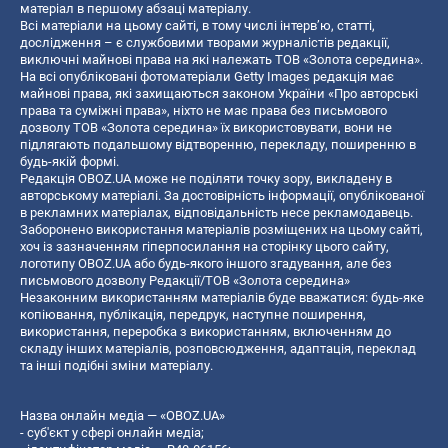
матеріал в першому абзаці матеріалу.
Всі матеріали на цьому сайті, в тому числі інтерв’ю, статті,
дослідження – є службовими творами журналістів редакції,
виключні майнові права на які належать ТОВ «Золота середина».
На всі опубліковані фотоматеріали Getty Images редакція має
майнові права, які захищаються законом України «Про авторські
права та суміжні права», ніхто не має права без письмового
дозволу ТОВ «Золота середина» їх використовувати, вони не
підлягають подальшому відтворенню, перекладу, поширенню в
будь-якій формі.
Редакція OBOZ.UA може не поділяти точку зору, викладену в
авторському матеріалі. За достовірність інформації, опублікованої
в рекламних матеріалах, відповідальність несе рекламодавець.
Заборонено використання матеріалів розміщених на цьому сайті,
хоч із зазначенням гіперпосилання на сторінку цього сайту,
логотипу OBOZ.UA або будь-якого іншого згадування, але без
письмового дозволу Редакції/ТОВ «Золота середина»
Незаконним використанням матеріалів буде вважатися: будь-яке
копiювання, публiкацiя, передрук, наступне поширення,
використання, переробка з використанням, включенням до
складу інших матеріалів, розповсюдження, адаптація, переклад
та інші подібні зміни матеріалу.
Назва онлайн медіа — «OBOZ.UA»
- суб'єкт у сфері онлайн медіа;