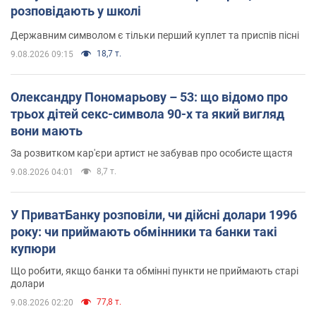
розповідають у школі
Державним символом є тільки перший куплет та приспів пісні
18,7 т.
9.08.2026 09:15
Олександру Пономарьову – 53: що відомо про
трьох дітей секс-символа 90-х та який вигляд
вони мають
За розвитком кар'єри артист не забував про особисте щастя
8,7 т.
9.08.2026 04:01
У ПриватБанку розповіли, чи дійсні долари 1996
року: чи приймають обмінники та банки такі
купюри
Що робити, якщо банки та обмінні пункти не приймають старі
долари
77,8 т.
9.08.2026 02:20