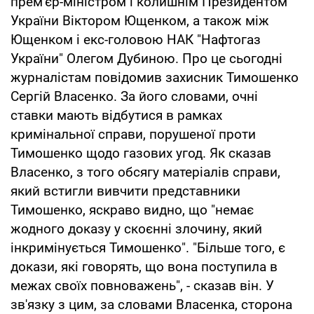
прем'єр-міністром і колишнім Президентом
України Віктором Ющенком, а також між
Ющенком і екс-головою НАК "Нафтогаз
України" Олегом Дубиною. Про це сьогодні
журналістам повідомив захисник Тимошенко
Сергій Власенко. За його словами, очні
ставки мають відбутися в рамках
кримінальної справи, порушеної проти
Тимошенко щодо газових угод. Як сказав
Власенко, з того обсягу матеріалів справи,
який встигли вивчити представники
Тимошенко, яскраво видно, що "немає
жодного доказу у скоєнні злочину, який
інкримінується Тимошенко". "Більше того, є
докази, які говорять, що вона поступила в
межах своїх повноважень", - сказав він. У
зв'язку з цим, за словами Власенка, сторона