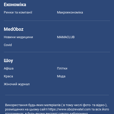
Економіка
Ринки та компанії
Макроекономіка
MedOboz
Новини медицини
MAMACLUB
Covid
Шоу
Афіша
Плітки
Краса
Мода
Жіночий журнал
Використання будь-яких матеріалів ( в тому числі фото- та відео-),
розміщених на цьому сайті
https://www.obozrevatel.com
та всіх його
піддоменах, в будь-якому вигляді суворо заборонено.