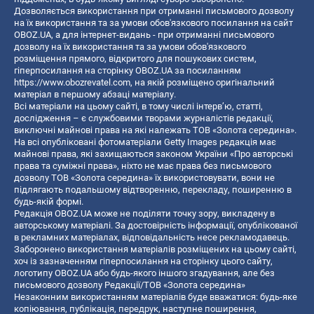
Дозволяється використання при отриманні письмового дозволу
на їх використання та за умови обов'язкового посилання на сайт
OBOZ.UA, а для інтернет-видань - при отриманні письмового
дозволу на їх використання та за умови обов'язкового
розміщення прямого, відкритого для пошукових систем,
гіперпосилання на сторінку OBOZ.UA за посиланням
https://www.obozrevatel.com
, на якій розміщено оригінальний
матеріал в першому абзаці матеріалу.
Всі матеріали на цьому сайті, в тому числі інтерв’ю, статті,
дослідження – є службовими творами журналістів редакції,
виключні майнові права на які належать ТОВ «Золота середина».
На всі опубліковані фотоматеріали Getty Images редакція має
майнові права, які захищаються законом України «Про авторські
права та суміжні права», ніхто не має права без письмового
дозволу ТОВ «Золота середина» їх використовувати, вони не
підлягають подальшому відтворенню, перекладу, поширенню в
будь-якій формі.
Редакція OBOZ.UA може не поділяти точку зору, викладену в
авторському матеріалі. За достовірність інформації, опублікованої
в рекламних матеріалах, відповідальність несе рекламодавець.
Заборонено використання матеріалів розміщених на цьому сайті,
хоч із зазначенням гіперпосилання на сторінку цього сайту,
логотипу OBOZ.UA або будь-якого іншого згадування, але без
письмового дозволу Редакції/ТОВ «Золота середина»
Незаконним використанням матеріалів буде вважатися: будь-яке
копiювання, публiкацiя, передрук, наступне поширення,