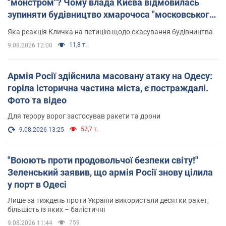
"монстром"? Чому влада Києва відмовилась
зупиняти будівництво хмарочоса "московського
вірянина"
Яка реакція Кличка на петицію щодо скасування будівництва
11,8 т.
9.08.2026 12:00
Армія Росії здійснила масовану атаку на Одесу:
горіла історична частина міста, є постраждалі.
Фото та відео
Для терору ворог застосував ракети та дрони
52,7 т.
9.08.2026 13:25
"Воюють проти продовольчої безпеки світу!"
Зеленський заявив, що армія Росії знову цілила
у порт в Одесі
Лише за тиждень проти України використали десятки ракет,
більшість із яких – балістичні
759
9.08.2026 11:44