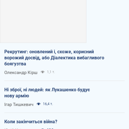
Рекрутинг: оновлений і, схоже, корисний
ворожий досвід, або Діалектика вибагливого
боягузтва
Олександр Кірш
1,1 т.
Ні зброї, ні людей: як Лукашенко будує
нову армію
Ігар Тишкевич
16,4 т.
Коли закінчиться війна?