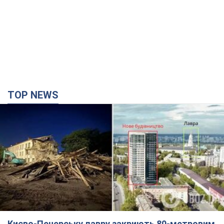
Києво-Печерську лавру закриють 80-метровим
"монстром"? Чому влада Києва відмовилась
зупиняти будівництво хмарочоса
"московського вірянина"
Яка реакція Кличка на петицію щодо скасування будівництва
годину тому
6,4 т.
Армія Росії здійснила масовану атаку на Одесу:
горіла історична частина міста, є постраждалі.