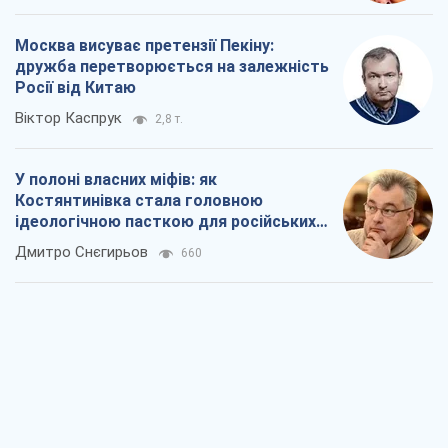
Костянтинівка стала головною
ідеологічною пасткою для російських
окупантів
Дмитро Снєгирьов
660
Рекрутинг: оновлений і, схоже,
корисний ворожий досвід, або
Діалектика вибагливого боягузтва
Олександр Кірш
870