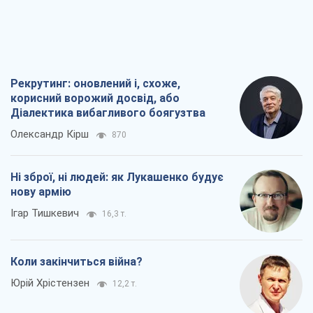
Ні зброї, ні людей: як Лукашенко будує
нову армію
Ігар Тишкевич
16,3 т.
Коли закінчиться війна?
Юрій Хрістензен
12,2 т.
Україна вступила в надзвичайний
економічний стан. Чи є світло вкінці
тунелю?
Вадим Денисенко
9,7 т.
Всі думки