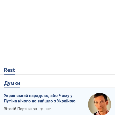
Rest
Думки
Український парадокс, або Чому у
Путіна нічого не вийшло з Україною
Віталій Портников
132
Москва висуває претензії Пекіну:
дружба перетворюється на залежність
Росії від Китаю
Віктор Каспрук
2,8 т.
У полоні власних міфів: як