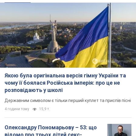
Якою була оригінальна версія гімну України та
чому її боялася Російська імперія: про це не
розповідають у школі
Державним символом є тільки перший куплет та приспів пісні
4 години тому
15,9 т.
Олександру Пономарьову – 53: що
відомо про трьох дітей секс-
символа 90-х та який вигляд вони
мають
За розвитком кар'єри артист не забував про
особисте щастя
9 годин тому
8,4 т.
У ПриватБанку розповіли, чи дійсні
долари 1996 року: чи приймають