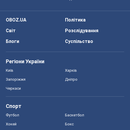
Регіони України
Київ
Харків
Запоріжжя
Дніпро
Черкаси
Спорт
Футбол
Баскетбол
Хокей
Бокс
Формула-1
Моя школа
ГДЗ
Підручники
Онлайн уроки
ДПА
ЗНО
НМТ
СНД посібники