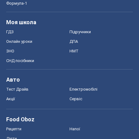
Авто
Тест Драйв
Електромобілі
Акції
Сервіс
Food Oboz
Рецепти
Напої
Дієти
Економіка
Ринки та компанії
Макроекономіка
MedOboz
Новини медицини
MAMACLUB