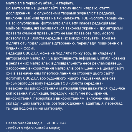
матеріал в першому абзаці матеріалу.
Всі матеріали на цьому сайті, в тому числі інтерв’ю, статті,
дослідження – є службовими творами журналістів редакції,
виключні майнові права на які належать ТОВ «Золота середина».
На всі опубліковані фотоматеріали Getty Images редакція має
майнові права, які захищаються законом України «Про авторські
права та суміжні права», ніхто не має права без письмового
дозволу ТОВ «Золота середина» їх використовувати, вони не
підлягають подальшому відтворенню, перекладу, поширенню в
будь-якій формі.
Редакція OBOZ.UA може не поділяти точку зору, викладену в
авторському матеріалі. За достовірність інформації, опублікованої
в рекламних матеріалах, відповідальність несе рекламодавець.
Заборонено використання матеріалів розміщених на цьому сайті,
хоч із зазначенням гіперпосилання на сторінку цього сайту,
логотипу OBOZ.UA або будь-якого іншого згадування, але без
письмового дозволу Редакції/ТОВ «Золота середина»
Незаконним використанням матеріалів буде вважатися: будь-яке
копiювання, публiкацiя, передрук, наступне поширення,
використання, переробка з використанням, включенням до
складу інших матеріалів, розповсюдження, адаптація, переклад
та інші подібні зміни матеріалу.
Назва онлайн медіа — «OBOZ.UA»
- суб'єкт у сфері онлайн медіа;