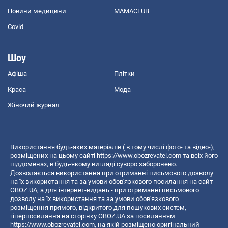
Новини медицини
MAMACLUB
Covid
Шоу
Афіша
Плітки
Краса
Мода
Жіночий журнал
Використання будь-яких матеріалів ( в тому числі фото- та відео-),
розміщених на цьому сайті
https://www.obozrevatel.com
та всіх його
піддоменах, в будь-якому вигляді суворо заборонено.
Дозволяється використання при отриманні письмового дозволу
на їх використання та за умови обов'язкового посилання на сайт
OBOZ.UA, а для інтернет-видань - при отриманні письмового
дозволу на їх використання та за умови обов'язкового
розміщення прямого, відкритого для пошукових систем,
гіперпосилання на сторінку OBOZ.UA за посиланням
https://www.obozrevatel.com
, на якій розміщено оригінальний