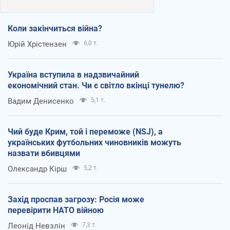
Коли закінчиться війна?
Юрій Хрістензен
6,0 т.
Україна вступила в надзвичайний
економічний стан. Чи є світло вкінці тунелю?
Вадим Денисенко
5,1 т.
Чий буде Крим, той і переможе (NSJ), а
українських футбольних чиновників можуть
назвати вбивцями
Олександр Кірш
5,2 т.
Захід проспав загрозу: Росія може
перевірити НАТО війною
Леонід Невзлін
7,3 т.