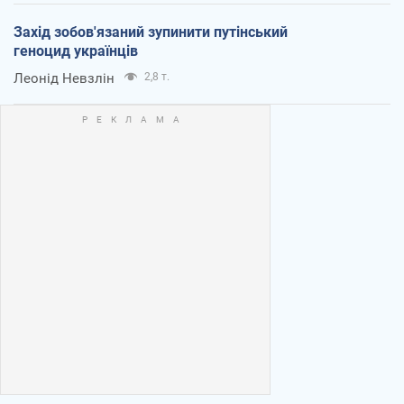
Захід зобов'язаний зупинити путінський
геноцид українців
Леонід Невзлін
2,8 т.