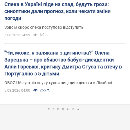
Спека в Україні піде на спад, будуть грози:
синоптики дали прогноз, коли чекати зміни
погоди
Зовсім скоро спека поступово відступить
6,0 т.
5.08.2026 14:59
"Чи, може, я залякана з дитинства?" Олена
Зарецька – про вбивство бабусі-дисидентки
Алли Горської, критику Дмитра Стуса та втечу в
Португалію з 5 дітьми
OBOZ.UA зустрів онуку художниці-дисидентки в Лісабоні
25,9 т.
5.08.2026 04:00