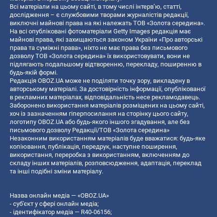
Всі матеріали на цьому сайті, в тому числі інтерв’ю, статті,
дослідження – є службовими творами журналістів редакції,
виключні майнові права на які належать ТОВ «Золота середина».
На всі опубліковані фотоматеріали Getty Images редакція має
майнові права, які захищаються законом України «Про авторські
права та суміжні права», ніхто не має права без письмового
дозволу ТОВ «Золота середина» їх використовувати, вони не
підлягають подальшому відтворенню, перекладу, поширенню в
будь-якій формі.
Редакція OBOZ.UA може не поділяти точку зору, викладену в
авторському матеріалі. За достовірність інформації, опублікованої
в рекламних матеріалах, відповідальність несе рекламодавець.
Заборонено використання матеріалів розміщених на цьому сайті,
хоч із зазначенням гіперпосилання на сторінку цього сайту,
логотипу OBOZ.UA або будь-якого іншого згадування, але без
письмового дозволу Редакції/ТОВ «Золота середина»
Незаконним використанням матеріалів буде вважатися: будь-яке
копiювання, публiкацiя, передрук, наступне поширення,
використання, переробка з використанням, включенням до
складу інших матеріалів, розповсюдження, адаптація, переклад
та інші подібні зміни матеріалу.
Назва онлайн медіа — «OBOZ.UA»
- суб'єкт у сфері онлайн медіа;
- ідентифікатор медіа — R40-06156;