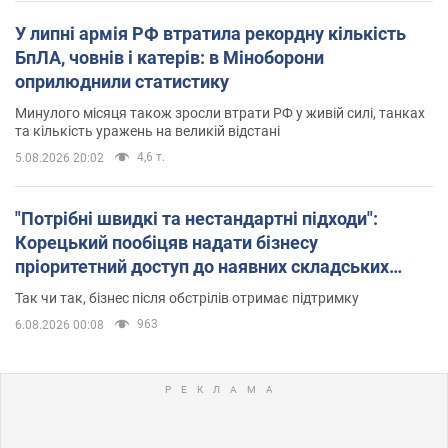
У липні армія РФ втратила рекордну кількість
БпЛА, човнів і катерів: в Міноборони
оприлюднили статистику
Минулого місяця також зросли втрати РФ у живій силі, танках
та кількість уражень на великій відстані
4,6 т.
5.08.2026 20:02
"Потрібні швидкі та нестандартні підходи":
Корецький пообіцяв надати бізнесу
пріоритетний доступ до наявних складських
приміщень
Так чи так, бізнес після обстрілів отримає підтримку
963
6.08.2026 00:08