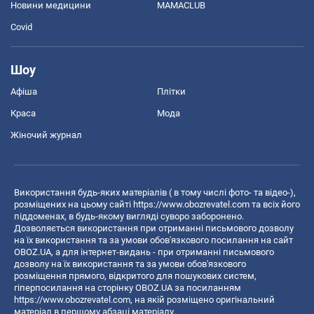
Новини медицини
MAMACLUB
Covid
Шоу
Афіша
Плітки
Краса
Мода
Жіночий журнал
Використання будь-яких матеріалів ( в тому числі фото- та відео-),
розміщених на цьому сайті
https://www.obozrevatel.com
та всіх його
піддоменах, в будь-якому вигляді суворо заборонено.
Дозволяється використання при отриманні письмового дозволу
на їх використання та за умови обов'язкового посилання на сайт
OBOZ.UA, а для інтернет-видань - при отриманні письмового
дозволу на їх використання та за умови обов'язкового
розміщення прямого, відкритого для пошукових систем,
гіперпосилання на сторінку OBOZ.UA за посиланням
https://www.obozrevatel.com
, на якій розміщено оригінальний
матеріал в першому абзаці матеріалу.