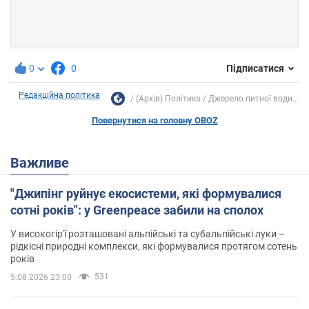
0
0
Підписатися
Редакційна політика
(Архів) Політика
Джерело питної води...
Повернутися на головну OBOZ
Важливе
"Джипінг руйнує екосистеми, які формувалися
сотні років": у Greenpeace забили на сполох
У високогір'ї розташовані альпійські та субальпійські луки –
рідкісні природні комплекси, які формувалися протягом сотень
років
531
5.08.2026 23:00