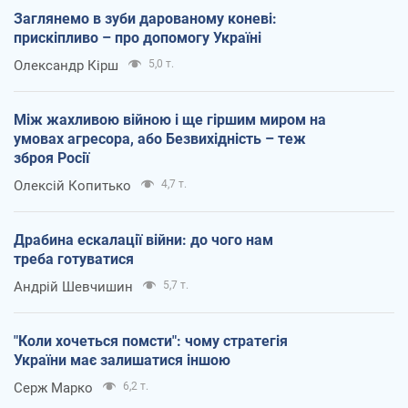
Заглянемо в зуби дарованому коневі:
прискіпливо – про допомогу Україні
Олександр Кірш
5,0 т.
Між жахливою війною і ще гіршим миром на
умовах агресора, або Безвихідність – теж
зброя Росії
Олексій Копитько
4,7 т.
Драбина ескалації війни: до чого нам
треба готуватися
Андрій Шевчишин
5,7 т.
"Коли хочеться помсти": чому стратегія
України має залишатися іншою
Серж Марко
6,2 т.