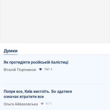
Думки
Як протидіяти російській балістиці
Віталій Портников
14,1 т.
Попри все, Київ вистоїть. Бо здатися
означає втратити все
Ольга Айвазовська
9,7 т.