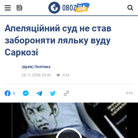
Апеляційний суд не став
забороняти ляльку вуду
Саркозі
(Архів) Політика
28.11.2008 20:46
624
0
РУС