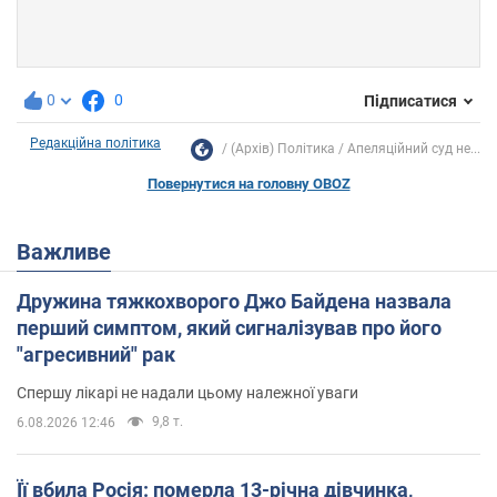
0
0
Підписатися
Редакційна політика
(Архів) Політика
Апеляційний суд не...
Повернутися на головну OBOZ
Важливе
Дружина тяжкохворого Джо Байдена назвала
перший симптом, який сигналізував про його
"агресивний" рак
Спершу лікарі не надали цьому належної уваги
9,8 т.
6.08.2026 12:46
Її вбила Росія: померла 13-річна дівчинка,