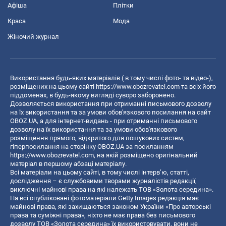
Афіша
Плітки
Краса
Мода
Жіночий журнал
Використання будь-яких матеріалів ( в тому числі фото- та відео-),
розміщених на цьому сайті
https://www.obozrevatel.com
та всіх його
піддоменах, в будь-якому вигляді суворо заборонено.
Дозволяється використання при отриманні письмового дозволу
на їх використання та за умови обов'язкового посилання на сайт
OBOZ.UA, а для інтернет-видань - при отриманні письмового
дозволу на їх використання та за умови обов'язкового
розміщення прямого, відкритого для пошукових систем,
гіперпосилання на сторінку OBOZ.UA за посиланням
https://www.obozrevatel.com
, на якій розміщено оригінальний
матеріал в першому абзаці матеріалу.
Всі матеріали на цьому сайті, в тому числі інтерв’ю, статті,
дослідження – є службовими творами журналістів редакції,
виключні майнові права на які належать ТОВ «Золота середина».
На всі опубліковані фотоматеріали Getty Images редакція має
майнові права, які захищаються законом України «Про авторські
права та суміжні права», ніхто не має права без письмового
дозволу ТОВ «Золота середина» їх використовувати, вони не