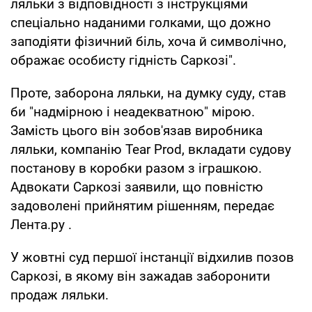
ляльки з відповідності з інструкціями
спеціально наданими голками, що дожно
заподіяти фізичний біль, хоча й символічно,
ображає особисту гідність Саркозі".
Проте, заборона ляльки, на думку суду, став
би "надмірною і неадекватною" мірою.
Замість цього він зобов'язав виробника
ляльки, компанію Tear Prod, вкладати судову
постанову в коробки разом з іграшкою.
Адвокати Саркозі заявили, що повністю
задоволені прийнятим рішенням, передає
Лента.ру .
У жовтні суд першої інстанції відхилив позов
Саркозі, в якому він зажадав заборонити
продаж ляльки.