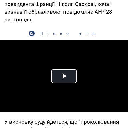
президента Франції Ніколя Саркозі, хоча і
визнав її образливою, повідомляє AFP 28
листопада.
Відео дня
Play Video
У висновку суду йдеться, що "проколювання