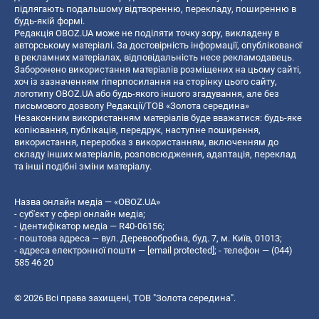
підлягають подальшому відтворенню, перекладу, поширенню в
будь-якій формі.
Редакція OBOZ.UA може не поділяти точку зору, викладену в
авторському матеріалі. За достовірність інформації, опублікованої
в рекламних матеріалах, відповідальність несе рекламодавець.
Заборонено використання матеріалів розміщених на цьому сайті,
хоч із зазначенням гіперпосилання на сторінку цього сайту,
логотипу OBOZ.UA або будь-якого іншого згадування, але без
письмового дозволу Редакції/ТОВ «Золота середина»
Незаконним використанням матеріалів буде вважатися: будь-яке
копiювання, публiкацiя, передрук, наступне поширення,
використання, переробка з використанням, включенням до
складу інших матеріалів, розповсюдження, адаптація, переклад
та інші подібні зміни матеріалу.
Назва онлайн медіа — «OBOZ.UA»
- суб'єкт у сфері онлайн медіа;
- ідентифікатор медіа — R40-06156;
- поштова адреса — вул. Деревообробна, буд. 7, м. Київ, 01013;
- адреса електронної пошти —
[email protected]
; - телефон — (044)
585 46 20
© 2026 Всі права захищені, ТОВ "Золота середина".