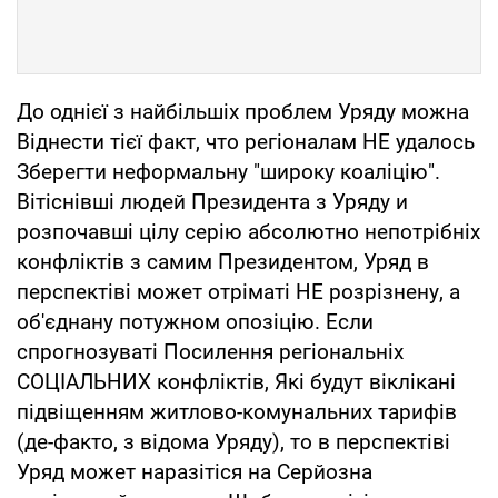
До однієї з найбільшіх проблем Уряду можна
Віднести тієї факт, что регіоналам НЕ удалось
Зберегти неформальну "широку коаліцію".
Вітіснівші людей Президента з Уряду и
розпочавші цілу серію абсолютно непотрібніх
конфліктів з самим Президентом, Уряд в
перспектіві может отріматі НЕ розрізнену, а
об'єднану потужном опозіцію. Если
спрогнозуваті Посилення регіональніх
СОЦІАЛЬНИХ конфліктів, Які будут віклікані
підвіщенням житлово-комунальних тарифів
(де-факто, з відома Уряду), то в перспектіві
Уряд может наразітіся на Серйозна