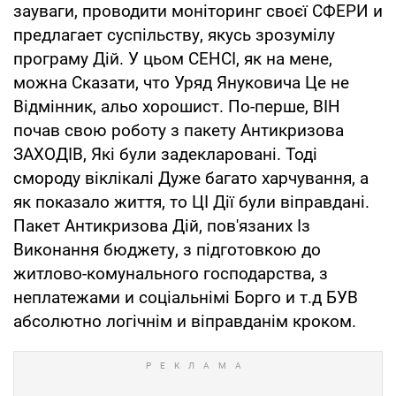
зауваги, проводити моніторинг своєї СФЕРИ и
предлагает суспільству, якусь зрозумілу
програму Дій. У цьом СЕНСІ, як на мене,
можна Сказати, что Уряд Януковича Це не
Відмінник, альо хорошист. По-перше, ВІН
почав свою роботу з пакету Антикризова
ЗАХОДІВ, Які були задекларовані. Тоді
смороду віклікалі Дуже багато харчування, а
як показало життя, то ЦІ Дії були віправдані.
Пакет Антикризова Дій, пов'язаних Із
Виконання бюджету, з підготовкою до
житлово-комунального господарства, з
неплатежами и соціальнімі Борго и т.д БУВ
абсолютно логічнім и віправданім кроком.