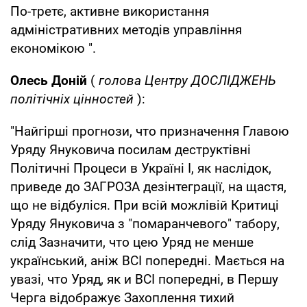
По-третє, активне використання
адміністративних методів управління
економікою ".
Олесь Доній
(
голова Центру ДОСЛІДЖЕНЬ
політічніх цінностей
):
"Найгірші прогнози, что призначення Главою
Уряду Януковича посилам деструктівні
Політичні Процеси в Україні І, як наслідок,
приведе до ЗАГРОЗА дезінтеграції, на щастя,
що не відбуліся. При всій можлівій Критиці
Уряду Януковича з "помаранчевого" табору,
слід Зазначити, что цею Уряд не менше
український, аніж ВСІ попередні. Мається на
увазі, что Уряд, як и ВСІ попередні, в Першу
Черга відображує Захоплення тихий