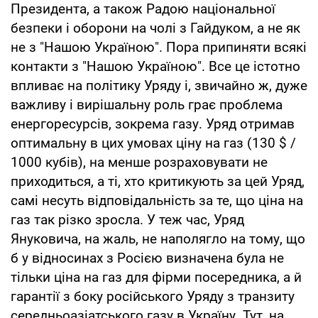
Президента, а також Радою національної
безпеки і оборони на чолі з Гайдуком, а не як
не з "Нашою Україною". Пора припиняти всякі
контакти з "Нашою Україною". Все це істотно
впливає на політику Уряду і, звичайно ж, дуже
важливу і вирішальну роль грає проблема
енергоресурсів, зокрема газу. Уряд отримав
оптимальну в цих умовах ціну на газ (130 $ /
1000 кубів), на менше розраховувати не
приходиться, а ті, хто критикують за цей Уряд,
самі несуть відповідальність за те, що ціна на
газ так різко зросла. У теж час, Уряд
Януковича, на жаль, не наполягло на тому, що
б у відносинах з Росією визначена була не
тільки ціна на газ для фірми посередника, а й
гарантії з боку російського Уряду з транзиту
середньоазіатського газу в Україну. Тут, на