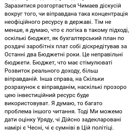
Заразитися розгортається Чимаев діскусій
вокруг того, чи віправдана така концентрація
неофіційного ресурсу в державі. Тім не
менше, я думаю, что є логіка в такому підході,
оскількі бюджет, як бухгалтерський план по
роздачі заробітніх плат собі діскредітував за
Останні два Бюджетні роки. Це неправільні
бюджети. Бюджет, что має стімулюваті
Розвиток реального доходу, більш
віправданій. Інша справа, на Скільки
розрахунок є віправданім, наскількі прозоро
цею інвестиційний ресурс буде
використовуват. Я думаю, то багато
проблема іншого читання. Тоді Ми можемо
дати оцінку Уряду, чі Дійсно задекларовані
намірі є Чесні, чі є сумніві в Цій політіці.