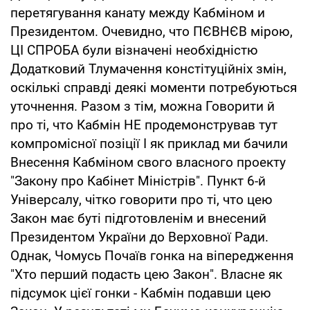
перетягування канату между Кабміном и
Президентом. Очевидно, что ПЄВНЄВ мірою,
ЦІ СПРОБА були візначені необхідністю
Додатковий Тлумачення констітуційніх змін,
оскількі справді деякі моменти потребуються
уточнення. Разом з тім, можна Говорити й
про ті, что Кабмін НЕ продемонстрував тут
компромісної позіції І як приклад ми бачили
Внесення Кабміном свого власного проекту
"Закону про Кабінет Міністрів". Пункт 6-й
Універсалу, чітко говорити про ті, что цею
Закон має буті підготовленім и внесений
Президентом України до Верховної Ради.
Однак, Чомусь Почаїв гонка на віпередження
"Хто перший подасть цею Закон". Власне як
підсумок цієї гонки - Кабмін подавши цею