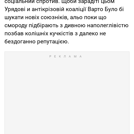
соціальний спротив. Щоби зарадіті цьом
Урядові и антікрізовій коаліції Варто Було бі
шукати новіх союзніків, альо поки що
смороду підбірають з дивною наполеглівістю
позбав колішніх кучкістів з далеко не
бездоганно репутацією.