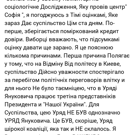
соціологічне Дослідження, Яку провів центр"
Софія ", я погоджуюсь з Тімі оцінкамі, Яке
зараз Дає суспільство Цім ста дням. По-
перше, зберігається поміркований кредит
довіри. Виборці вважають, что підсумкамі
оцінку давати ще зарано. Я це пояснюю
кількома причинами. Перша причина Полягає
у тому, что на Відміну Від політесу в Киеве,
суспільство Дійсно уважности спостерігало
за перебігом політічніх переговорів влітку и
для нього Не було таємніцею, что в Уряді
Януковича працює третіна представніків
Президента и "Нашої України". Для
Суспільства, цею Уряд НЕ БУВ однозначно
УРЯД Януковича. Це БУВ, скоріше, Уряд
шірокої коаліції, яка так и НЕ склалось. Я