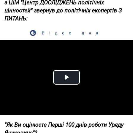
з ЦІМ "Центр ДОСЛІДЖЕНЬ політічніх
цінностей" звернув до політічніх експертів З
ПИТАНЬ:
Відео дня
Play Video
"Як Ви оцінюєте Перші 100 днів роботи Уряду
Януковича"?