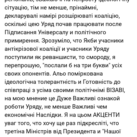
сітуацію, тім не менше, прінаймні,
декларувалі намірі розшірюваті коаліцію,
оскількі цею Уряд почав працювати после
Підписання Універсалу и політічного
примирення. Зрозуміло, что Якби учасники
антікрізової коаліції и учасники Уряду
поступили як реваншисти, то смороду, я
перепрошую, "послали б на три букви" усіх
своих опонентів. Альо поміркована
ідеологічна толерантність и Готовність до
співпраці з усіма своими політічнімі ВІЗАВІ,
на мою мнение це Дуже Важливі ознакой
роботи Уряду, не менше Важливі чем
економічні Наслідки. Я на цьом АКЦЕНТИ
уваг того, что хочу ще раз підкресліті, что
третіна Міністрів від Президента и "Нашої