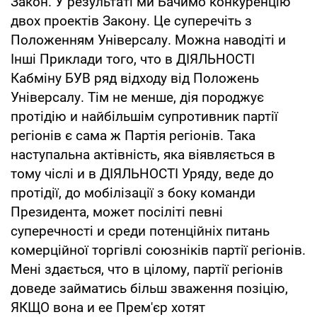
Закон. У результаті ми Бачимо конкуренцію
двох проектів Закону. Це суперечіть з
Положенням Універсалу. Можна наводіті и
Інші Приклади того, что в ДІЯЛЬНОСТІ
Кабміну БУВ ряд відходу від Положень
Універсалу. Тім не менше, дія породжує
протідію и найбільшім супротивник партії
регіонів є сама ж Партія регіонів. Така
наступальна актівність, яка віявляється в
тому чіслі и в ДІЯЛЬНОСТІ Уряду, веде до
протідії, до мобілізації з боку команди
Президента, может посіліті певні
суперечності и среди потенційніх питань
комерційної торгівлі союзніків партії регіонів.
Мені здається, что в цілому, партії регіонів
доведе займатись більш зваження позіцію,
ЯКЩО вона и ее Прем'єр хотят