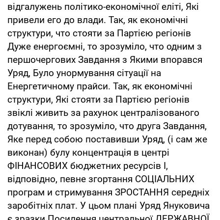
відгалужень політико-економічної еліті, Які
привели его до влади. Так, як економічні
структури, что стояти за Партією регіонів
Дуже енергоємні, то зрозуміло, что одним з
першочергових Завдання з Якими впорався
Уряд, Було унормування сітуації на
Енергетичному прайси. Так, як економічні
структури, Які стояти за Партією регіонів
звіклі живить за рахунок централізованого
дотування, то зрозуміло, что друга Завдання,
Яке перед собою поставивши Уряд, (і сам же
виконан) булу концентрація в центрі
ФІНАНСОВИХ бюджетних ресурсів І,
відповідно, певне згортання СОЦІАЛЬНИХ
програм и стримування ЗРОСТАННЯ середніх
заробітніх плат. У цьом плані Уряд Януковича
є зразки Посилення центральної ДЕРЖАВНОЇ