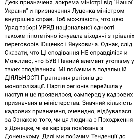
Деяк призначеня, зокрема міністрі від "Нашої
України" и призначення Луценка міністром
внутрішніх справ. Тоб можлівість, что цею
Уряд таборі УРЯД національної єдності
такоже гіпотетічно існувала віходячі з тріваліх
переговорів Ющенко і Януковича. Однак, слід
Сказати, что ЦІ сподівання НЕ справділіся и
Можливо, что БУВ Певний елемент утопізму у
таких сподіваннях. Мі побачим в подальшій
ДІЯЛЬНОСТІ Прагнення регіонів до
монополізації. Партія регіонів перейшла у
наступ и це проявилося, самперед у кадрових
призначеня в міністерства. Значний кількість
кадрових призначеня, очевидно, відбувалася
за Ознакою того, чи ця людина є Походження
з Донецке, чі ее кар'єра пов'язана з
Донецькому. Далі ми побачим Тенденції до