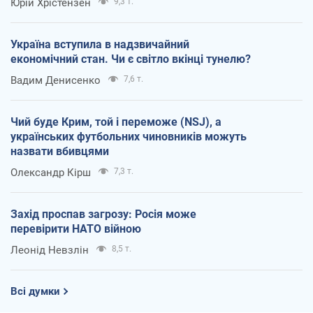
Юрій Хрістензен
9,3 т.
Україна вступила в надзвичайний
економічний стан. Чи є світло вкінці тунелю?
Вадим Денисенко
7,6 т.
Чий буде Крим, той і переможе (NSJ), а
українських футбольних чиновників можуть
назвати вбивцями
Олександр Кірш
7,3 т.
Захід проспав загрозу: Росія може
перевірити НАТО війною
Леонід Невзлін
8,5 т.
Всі думки