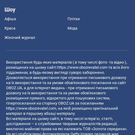
Шоу
Афіша
Плітки
Краса
Мода
Жіночий журнал
Використання будь-яких матеріалів ( в тому числі фото- та відео-),
розміщених на цьому сайті
https://www.obozrevatel.com
та всіх його
піддоменах, в будь-якому вигляді суворо заборонено.
Дозволяється використання при отриманні письмового дозволу
на їх використання та за умови обов'язкового посилання на сайт
OBOZ.UA, а для інтернет-видань - при отриманні письмового
дозволу на їх використання та за умови обов'язкового
розміщення прямого, відкритого для пошукових систем,
гіперпосилання на сторінку OBOZ.UA за посиланням
https://www.obozrevatel.com
, на якій розміщено оригінальний
матеріал в першому абзаці матеріалу.
Всі матеріали на цьому сайті, в тому числі інтерв’ю, статті,
дослідження – є службовими творами журналістів редакції,
виключні майнові права на які належать ТОВ «Золота середина».
На всі опубліковані фотоматеріали Getty Images редакція має