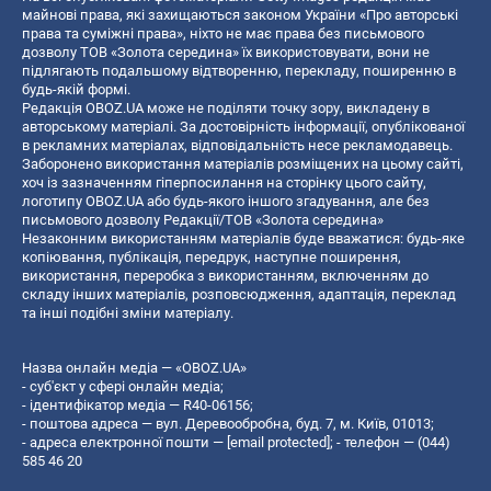
майнові права, які захищаються законом України «Про авторські
права та суміжні права», ніхто не має права без письмового
дозволу ТОВ «Золота середина» їх використовувати, вони не
підлягають подальшому відтворенню, перекладу, поширенню в
будь-якій формі.
Редакція OBOZ.UA може не поділяти точку зору, викладену в
авторському матеріалі. За достовірність інформації, опублікованої
в рекламних матеріалах, відповідальність несе рекламодавець.
Заборонено використання матеріалів розміщених на цьому сайті,
хоч із зазначенням гіперпосилання на сторінку цього сайту,
логотипу OBOZ.UA або будь-якого іншого згадування, але без
письмового дозволу Редакції/ТОВ «Золота середина»
Незаконним використанням матеріалів буде вважатися: будь-яке
копiювання, публiкацiя, передрук, наступне поширення,
використання, переробка з використанням, включенням до
складу інших матеріалів, розповсюдження, адаптація, переклад
та інші подібні зміни матеріалу.
Назва онлайн медіа — «OBOZ.UA»
- суб'єкт у сфері онлайн медіа;
- ідентифікатор медіа — R40-06156;
- поштова адреса — вул. Деревообробна, буд. 7, м. Київ, 01013;
- адреса електронної пошти —
[email protected]
; - телефон — (044)
585 46 20