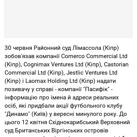
30 червня Районний суд Лімассола (Кіпр)
зобов'язав компанії Comerco Commercial Ltd
(Кіпр), Cognimax Ventures Ltd (Кіпр), Castorian
Commercial Ltd (Кіпр), Jestlic Ventures Ltd
(Кіпр) і Laomax Holding Ltd (Кіпр) надати
позивачу у справі - компанії "Пасифік" -
інформацію про імена й адреси реальних
осіб, які придбали акції футбольного клубу
"Динамо" (Київ) у вересні минулого року. До
цього 12 квітня Східнокарибський Верховний
суд Британських Віргінських островів