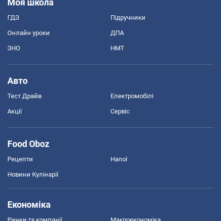
Моя школа
ГДЗ
Підручники
Онлайн уроки
ДПА
ЗНО
НМТ
Авто
Тест Драйв
Електромобілі
Акції
Сервіс
Food Oboz
Рецепти
Напої
Новини Кулінарії
Економіка
Ринки та компанії
Макроекономіка