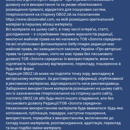
дозволу на їх використання та за умови обов'язкового
розміщення прямого, відкритого для пошукових систем,
гіперпосилання на сторінку OBOZ.UA за посиланням
https://www.obozrevatel.com
, на якій розміщено оригінальний
матеріал в першому абзаці матеріалу.
Всі матеріали на цьому сайті, в тому числі інтерв’ю, статті,
дослідження – є службовими творами журналістів редакції,
виключні майнові права на які належать ТОВ «Золота середина».
На всі опубліковані фотоматеріали Getty Images редакція має
майнові права, які захищаються законом України «Про авторські
права та суміжні права», ніхто не має права без письмового
дозволу ТОВ «Золота середина» їх використовувати, вони не
підлягають подальшому відтворенню, перекладу, поширенню в
будь-якій формі.
Редакція OBOZ.UA може не поділяти точку зору, викладену в
авторському матеріалі. За достовірність інформації, опублікованої
в рекламних матеріалах, відповідальність несе рекламодавець.
Заборонено використання матеріалів розміщених на цьому сайті,
хоч із зазначенням гіперпосилання на сторінку цього сайту,
логотипу OBOZ.UA або будь-якого іншого згадування, але без
письмового дозволу Редакції/ТОВ «Золота середина»
Незаконним використанням матеріалів буде вважатися: будь-яке
копiювання, публiкацiя, передрук, наступне поширення,
використання, переробка з використанням, включенням до
складу інших матеріалів, розповсюдження, адаптація, переклад
та інші подібні зміни матеріалу.