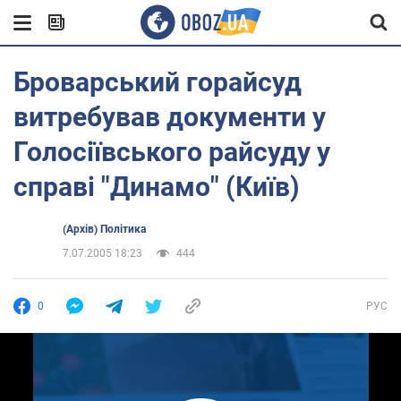
Броварський горайсуд
витребував документи у
Голосіївського райсуду у
справі "Динамо" (Київ)
(Архів) Політика
7.07.2005 18:23
444
0
РУС