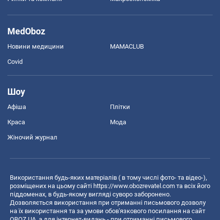
MedOboz
Новини медицини
MAMACLUB
Covid
Шоу
Афіша
Плітки
Краса
Мода
Жіночий журнал
Використання будь-яких матеріалів ( в тому числі фото- та відео-),
розміщених на цьому сайті
https://www.obozrevatel.com
та всіх його
піддоменах, в будь-якому вигляді суворо заборонено.
Дозволяється використання при отриманні письмового дозволу
на їх використання та за умови обов'язкового посилання на сайт
OBOZ.UA, а для інтернет-видань - при отриманні письмового