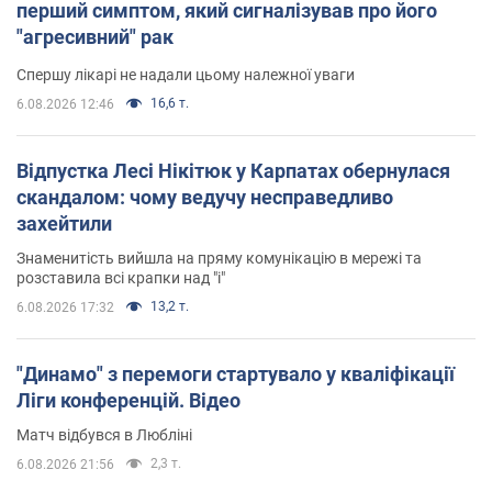
перший симптом, який сигналізував про його
"агресивний" рак
Спершу лікарі не надали цьому належної уваги
16,6 т.
6.08.2026 12:46
Відпустка Лесі Нікітюк у Карпатах обернулася
скандалом: чому ведучу несправедливо
захейтили
Знаменитість вийшла на пряму комунікацію в мережі та
розставила всі крапки над "і"
13,2 т.
6.08.2026 17:32
"Динамо" з перемоги стартувало у кваліфікації
Ліги конференцій. Відео
Матч відбувся в Любліні
2,3 т.
6.08.2026 21:56