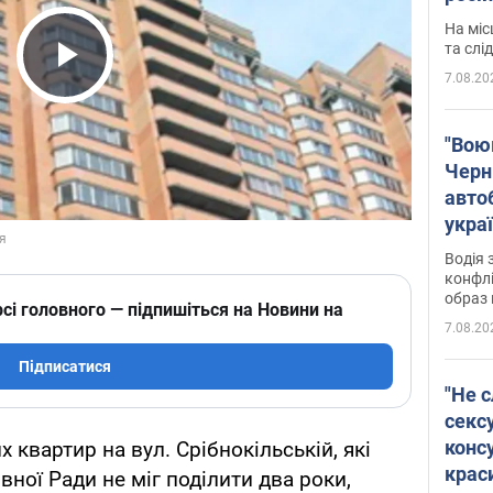
полі
На міс
Віде
та слі
7.08.20
Play Video
"Воюю
Черн
авто
укра
і поп
Водія 
конфлі
образ 
сі головного — підпишіться на Новини на
7.08.20
Підписатися
"Не с
сексу
конс
 квартир на вул. Срібнокільській, які
крас
ної Ради не міг поділити два роки,