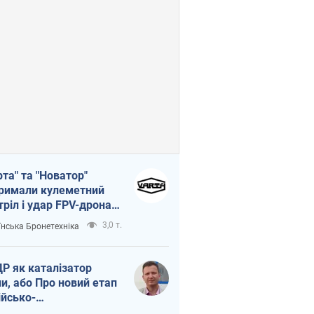
рта" та "Новатор"
римали кулеметний
тріл і удар FPV-дрона,
тувавши життя
3,0 т.
їнська Бронетехніка
церу ЗСУ
Р як каталізатор
ни, або Про новий етап
ійсько-
нічнокорейського