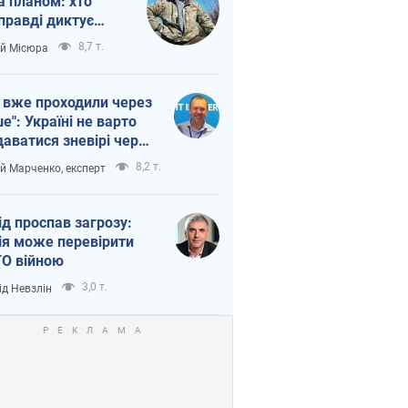
а планом: хто
правді диктує
п війни
8,7 т.
ій Місюра
 вже проходили через
ше": Україні не варто
даватися зневірі через
етний терор
8,2 т.
ій Марченко, експерт
ід проспав загрозу:
ія може перевірити
О війною
3,0 т.
ід Невзлін