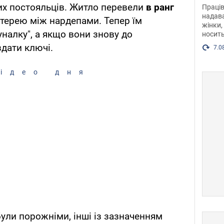
після
их постояльців. Житло перевели
в ранг
Праців
розг
надава
отерею між нардепами. Тепер їм
жінки,
Фото
налку", а якщо вони знову до
носить
здати ключі.
7.0
ідео дня
були порожніми, інші із зазначенням