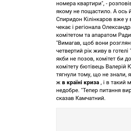
номера квартири", - розпові
якому не пощастило. А ось 
Спиридон Кілінкаров вже у 
чекає і регіонала Олександ
комітетом та апаратом Ради
"Вимагав, щоб вони розглянул
четвертий рік живу в готелі
якби не позов, комітет би д
комітету бютівець Валерій 
тягнули тому, що не знали, 
ж
в країні криза
, і в такий
недобре. "Тепер питання ви
сказав Камчатний.