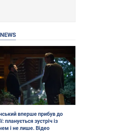
P NEWS
нський вперше прибув до
ї: планується зустріч із
чем і не лише. Відео