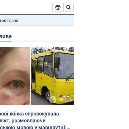
і обстріли
ливе
вові жінка спровокувала
лікт, розмовляючи
йською мовою у маршрутці: