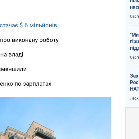
поз
нас
тем
Серг
тачає $ 6 мільйонів
"Ми
 про виконану роботу
гір
під
на владі
рак
Серг
е зменшили
Зах
Рос
енко по зарплатах
НАТ
Леон