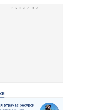
ки
ія втрачає ресурси