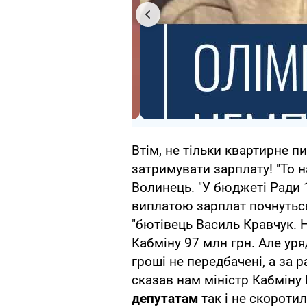
Втім, не тільки квартирне п
затримувати зарплату! "То на
Волинець. "У бюджеті Ради 1
виплатою зарплат почнуться
"бютівець Василь Кравчук. 
Кабміну 97 млн грн. Але уряд
гроші не передбачені, а за 
сказав нам міністр Кабміну 
депутатам
так і не скоротил