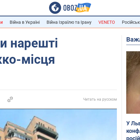
ни
Війна в Україні
Війна Ізраїлю та Ірану
VENETO
Російськ
Важ
ти нарешті
жко-місця
Читать на русском
У Ль
конф
росі