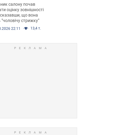
 хімієтерапії,
ник салону почав
орівся скандал.
ти оцінку зовнішності
 сказавши, що вона
 "чоловічу стрижку"
13,4 т.
8.2026 22:11