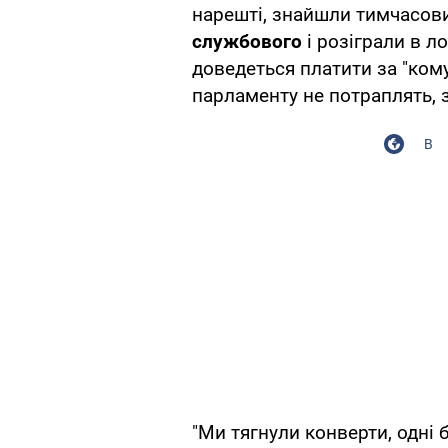
нарешті, знайшли тимчасов
службового
і розіграли в л
доведеться платити за "кому
парламенту не потраплять, 
В
"Ми тягнули конверти, одні 