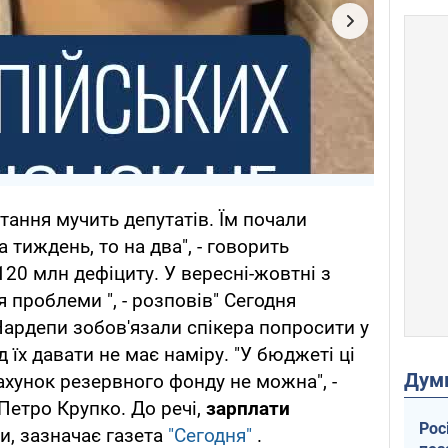
итання мучить депутатів. Їм почали
 тиждень, то на два", - говорить
20 млн дефіциту. У вересні-жовтні з
 проблеми ", - розповів" Сегодня
Нардепи зобов'язали спікера попросити у
 їх давати не має наміру. "У бюджеті ці
Дум
рахунок резервного фонду не можна", -
Петро Крупко. До речі,
зарплати
Рос
и, зазначає газета
"Сегодня"
.