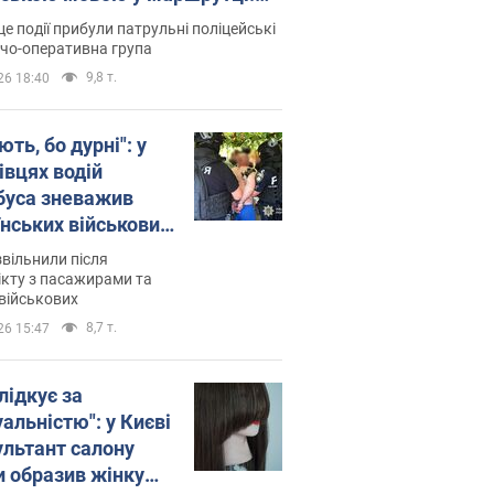
ція склала адмінпротокол.
це події прибули патрульні поліцейські
о
дчо-оперативна група
9,8 т.
26 18:40
ть, бо дурні": у
івцях водій
буса зневажив
їнських військових
латився. Відео
звільнили після
кту з пасажирами та
військових
8,7 т.
26 15:47
лідкує за
альністю": у Києві
ультант салону
и образив жінку