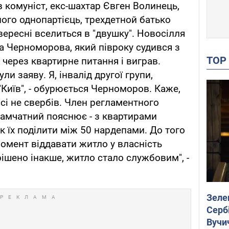
в комуніст, екс-шахтар Євген Волинець,
його однопартієць, трехдетной батько
вересні вселиться в "двушку". Новосілля
ра Черноморова, який півроку судився з
TO
 через квартирне питання і виграв.
и заяву. Я, інвалід другої групи,
 "Київ", - обурюється Черноморов. Каже,
осі не свербів. Член регламентного
Камчатний пояснює - з квартирами
як їх поділити між 50 нардепами. До того
 момент віддавати житло у власність
рішено інакше, житло стало службовим", -
Зеле
Сербі
Вучи