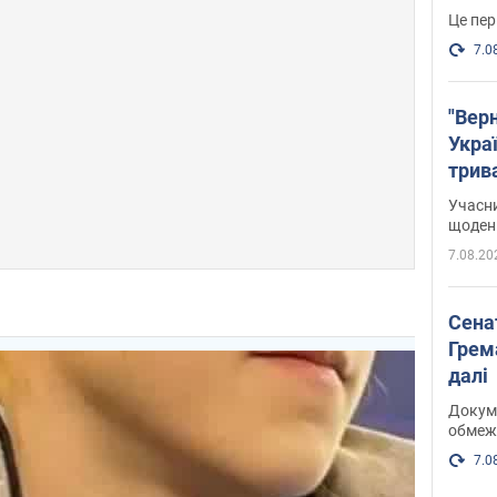
Це пер
7.0
"Верн
Украї
трив
карт
Учасн
щоденн
7.08.20
Сена
Грема
далі
Докуме
обмеж
7.0