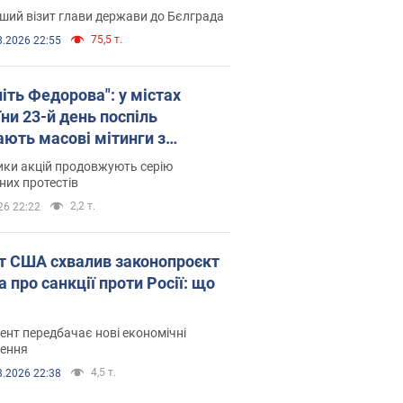
ший візит глави держави до Бєлграда
75,5 т.
8.2026 22:55
іть Федорова": у містах
ни 23-й день поспіль
ають масові мітинги з
онками. Фото і відео
ики акцій продовжують серію
их протестів
2,2 т.
26 22:22
т США схвалив законопроєкт
 про санкції проти Росії: що
нт передбачає нові економічні
ення
4,5 т.
8.2026 22:38