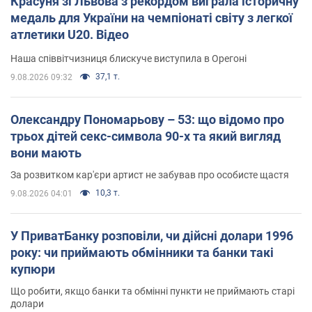
Красуня зі Львова з рекордом виграла історичну
медаль для України на чемпіонаті світу з легкої
атлетики U20. Відео
Наша співвітчизниця блискуче виступила в Орегоні
37,1 т.
9.08.2026 09:32
Олександру Пономарьову – 53: що відомо про
трьох дітей секс-символа 90-х та який вигляд
вони мають
За розвитком кар'єри артист не забував про особисте щастя
10,3 т.
9.08.2026 04:01
У ПриватБанку розповіли, чи дійсні долари 1996
року: чи приймають обмінники та банки такі
купюри
Що робити, якщо банки та обмінні пункти не приймають старі
долари