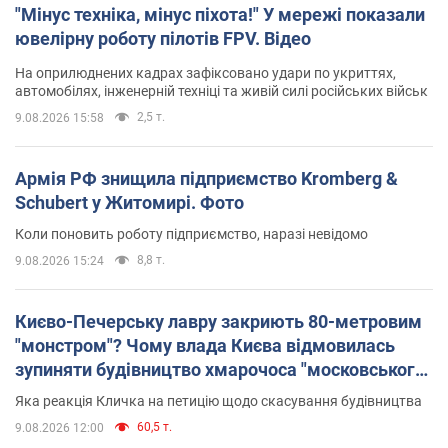
"Мінус техніка, мінус піхота!" У мережі показали
ювелірну роботу пілотів FPV. Відео
На оприлюднених кадрах зафіксовано удари по укриттях,
автомобілях, інженерній техніці та живій силі російських військ
2,5 т.
9.08.2026 15:58
Армія РФ знищила підприємство Kromberg &
Schubert у Житомирі. Фото
Коли поновить роботу підприємство, наразі невідомо
8,8 т.
9.08.2026 15:24
Києво-Печерську лавру закриють 80-метровим
"монстром"? Чому влада Києва відмовилась
зупиняти будівництво хмарочоса "московського
вірянина"
Яка реакція Кличка на петицію щодо скасування будівництва
60,5 т.
9.08.2026 12:00