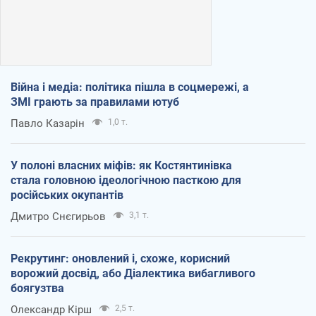
Війна і медіа: політика пішла в соцмережі, а
ЗМІ грають за правилами ютуб
Павло Казарін
1,0 т.
У полоні власних міфів: як Костянтинівка
стала головною ідеологічною пасткою для
російських окупантів
Дмитро Снєгирьов
3,1 т.
Рекрутинг: оновлений і, схоже, корисний
ворожий досвід, або Діалектика вибагливого
боягузтва
Олександр Кірш
2,5 т.