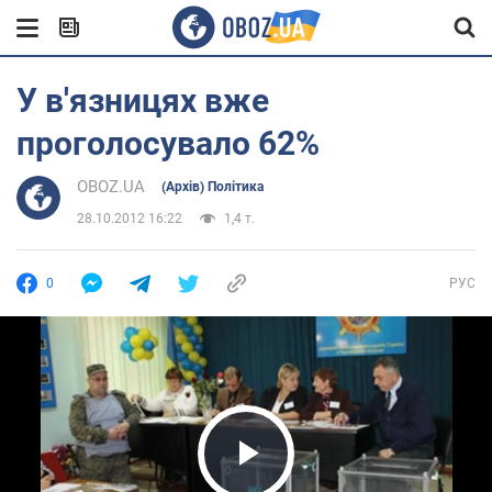
У в'язницях вже
проголосувало 62%
OBOZ.UA
(Архів) Політика
28.10.2012 16:22
1,4 т.
0
РУС