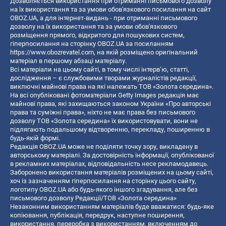
Дозволяється використання при отриманні письмового дозволу
на їх використання та за умови обов'язкового посилання на сайт
OBOZ.UA, а для інтернет-видань - при отриманні письмового
дозволу на їх використання та за умови обов'язкового
розміщення прямого, відкритого для пошукових систем,
гіперпосилання на сторінку OBOZ.UA за посиланням
https://www.obozrevatel.com
, на якій розміщено оригінальний
матеріал в першому абзаці матеріалу.
Всі матеріали на цьому сайті, в тому числі інтерв’ю, статті,
дослідження – є службовими творами журналістів редакції,
виключні майнові права на які належать ТОВ «Золота середина».
На всі опубліковані фотоматеріали Getty Images редакція має
майнові права, які захищаються законом України «Про авторські
права та суміжні права», ніхто не має права без письмового
дозволу ТОВ «Золота середина» їх використовувати, вони не
підлягають подальшому відтворенню, перекладу, поширенню в
будь-якій формі.
Редакція OBOZ.UA може не поділяти точку зору, викладену в
авторському матеріалі. За достовірність інформації, опублікованої
в рекламних матеріалах, відповідальність несе рекламодавець.
Заборонено використання матеріалів розміщених на цьому сайті,
хоч із зазначенням гіперпосилання на сторінку цього сайту,
логотипу OBOZ.UA або будь-якого іншого згадування, але без
письмового дозволу Редакції/ТОВ «Золота середина»
Незаконним використанням матеріалів буде вважатися: будь-яке
копiювання, публiкацiя, передрук, наступне поширення,
використання, переробка з використанням, включенням до