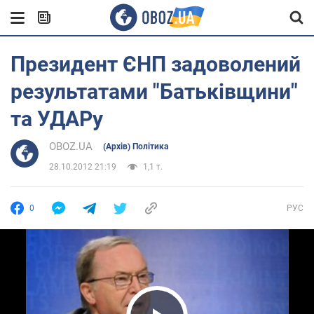
Президент ЄНП задоволений
результатами "Батьківщини"
та УДАРу
OBOZ.UA
(Архів) Політика
28.10.2012 21:19
1,1 т.
0
РУС