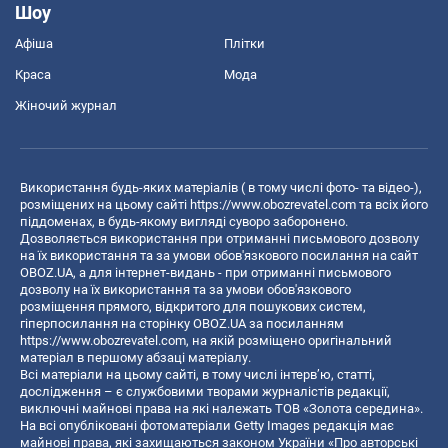
Шоу
Афіша
Плітки
Краса
Мода
Жіночий журнал
Використання будь-яких матеріалів ( в тому числі фото- та відео-),
розміщених на цьому сайті
https://www.obozrevatel.com
та всіх його
піддоменах, в будь-якому вигляді суворо заборонено.
Дозволяється використання при отриманні письмового дозволу
на їх використання та за умови обов'язкового посилання на сайт
OBOZ.UA, а для інтернет-видань - при отриманні письмового
дозволу на їх використання та за умови обов'язкового
розміщення прямого, відкритого для пошукових систем,
гіперпосилання на сторінку OBOZ.UA за посиланням
https://www.obozrevatel.com
, на якій розміщено оригінальний
матеріал в першому абзаці матеріалу.
Всі матеріали на цьому сайті, в тому числі інтерв’ю, статті,
дослідження – є службовими творами журналістів редакції,
виключні майнові права на які належать ТОВ «Золота середина».
На всі опубліковані фотоматеріали Getty Images редакція має
майнові права, які захищаються законом України «Про авторські