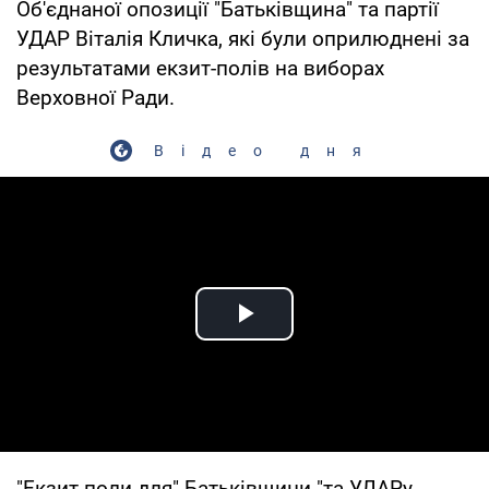
Об'єднаної опозиції "Батьківщина" та партії
УДАР Віталія Кличка, які були оприлюднені за
результатами екзит-полів на виборах
Верховної Ради.
Відео дня
Play Video
"Екзит-поли для" Батьківщини "та УДАРу