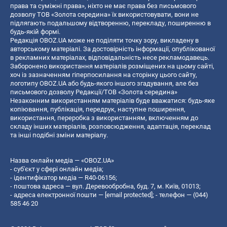
права та суміжні права», ніхто не має права без письмового
дозволу ТОВ «Золота середина» їх використовувати, вони не
підлягають подальшому відтворенню, перекладу, поширенню в
будь-якій формі.
Редакція OBOZ.UA може не поділяти точку зору, викладену в
авторському матеріалі. За достовірність інформації, опублікованої
в рекламних матеріалах, відповідальність несе рекламодавець.
Заборонено використання матеріалів розміщених на цьому сайті,
хоч із зазначенням гіперпосилання на сторінку цього сайту,
логотипу OBOZ.UA або будь-якого іншого згадування, але без
письмового дозволу Редакції/ТОВ «Золота середина»
Незаконним використанням матеріалів буде вважатися: будь-яке
копiювання, публiкацiя, передрук, наступне поширення,
використання, переробка з використанням, включенням до
складу інших матеріалів, розповсюдження, адаптація, переклад
та інші подібні зміни матеріалу.
Назва онлайн медіа — «OBOZ.UA»
- суб'єкт у сфері онлайн медіа;
- ідентифікатор медіа — R40-06156;
- поштова адреса — вул. Деревообробна, буд. 7, м. Київ, 01013;
- адреса електронної пошти —
[email protected]
; - телефон — (044)
585 46 20