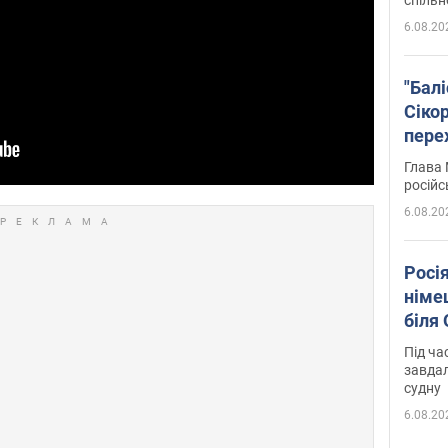
6.08.20
"Бал
Сіко
пере
Укра
Глава 
російс
6.08.20
Росі
німе
біля
Під ча
завдал
судну
6.08.20