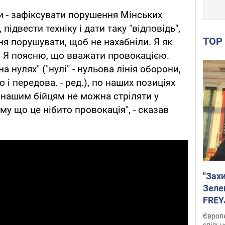
и - зафіксувати порушення Мінських
підвести техніку і дати таку "відповідь",
TO
я порушувати, щоб не нахабніли. Я як
. Я поясню, що вважати провокацією.
а нулях" ("нулі" - нульова лінія оборони,
о і передова. - ред.), по наших позиціях
 нашим бійцям не можна стріляти у
му що це нібито провокація", - сказав
"Зах
Зеле
FREYJ
підтр
Європе
спільн