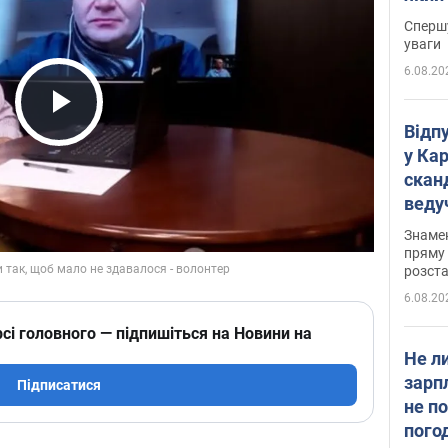
"агр
Спершу
уваги
6.08.20
Play Video
Відп
у Ка
скан
веду
захе
Знаме
пряму 
розста
6.08.20
сі головного — підпишіться на Новини на
Не л
зарп
Підписатися
не п
пого