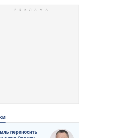
ки
мль переносить