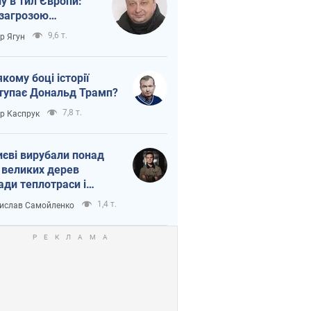
ну в тил Європи:
 загрозою
тична логістика
9,6 т.
ор Ягун
якому боці історії
тупає Дональд Трамп?
7,8 т.
ор Каспрук
иєві вирубали понад
 великих дерев
ади теплотраси і
переч Генплану
1,4 т.
ислав Самойленко