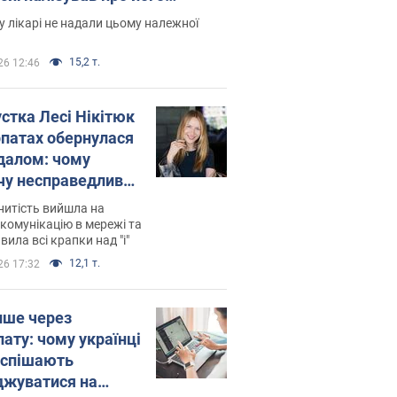
есивний" рак
 лікарі не надали цьому належної
15,2 т.
26 12:46
устка Лесі Нікітюк
рпатах обернулася
далом: чому
чу несправедливо
йтили
нитість вийшла на
комунікацію в мережі та
вила всі крапки над "і"
12,1 т.
26 17:32
ише через
лату: чому українці
оспішають
джуватися на