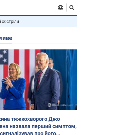
і обстріли
ливе
ина тяжкохворого Джо
ена назвала перший симптом,
 сигналізував про його