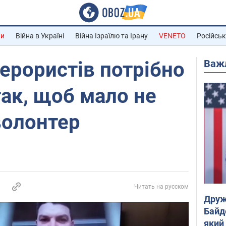
ни
Війна в Україні
Війна Ізраїлю та Ірану
VENETO
Російськ
Важ
терористів потрібно
так, щоб мало не
волонтер
Читать на русском
Друж
Байд
який