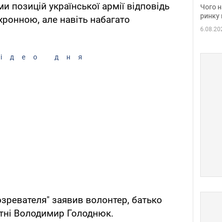
вакан
и позицій української армії відповідь
Чого н
ринку 
хронною, але навіть набагато
6.08.20
ідео дня
озревателя" заявив волонтер, батько
отні Володимир Голоднюк.