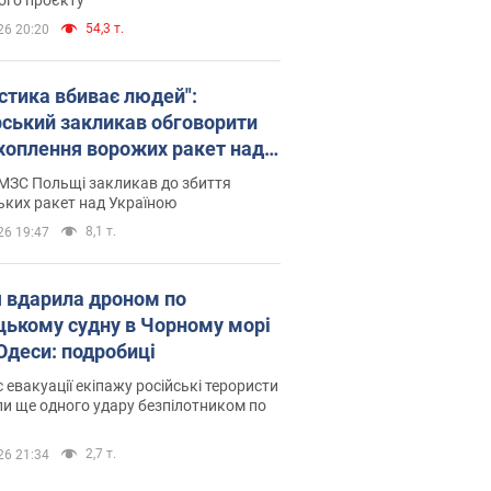
54,3 т.
26 20:20
істика вбиває людей":
рський закликав обговорити
хоплення ворожих ракет над
їною
МЗС Польщі закликав до збиття
ьких ракет над Україною
8,1 т.
26 19:47
я вдарила дроном по
цькому судну в Чорному морі
 Одеси: подробиці
с евакуації екіпажу російські терористи
и ще одного удару безпілотником по
2,7 т.
26 21:34