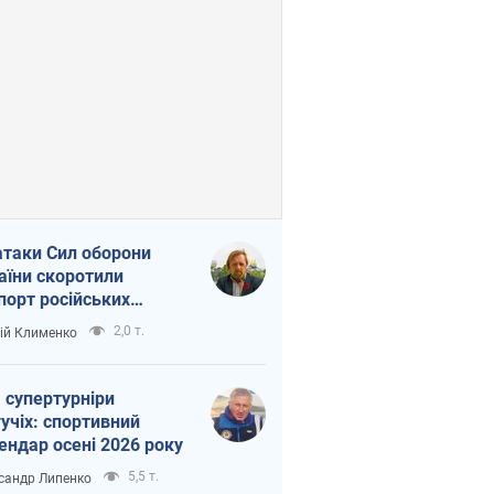
атаки Сил оборони
аїни скоротили
порт російських
топродуктів
2,0 т.
ій Клименко
 супертурніри
учіх: спортивний
ендар осені 2026 року
5,5 т.
сандр Липенко