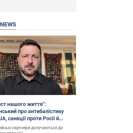
P NEWS
ист нашого життя":
нський про антибалістику
A, санкції проти Росії й
имку аграріїв. Відео
йські партнери долучаються до
ого проєкту