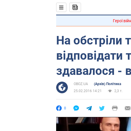
Герої вій
На обстріли 
відповідати 
здавалося - 
OBOZ.UA
(Архів) Політика
25.02.2016 14:21
2,3 т.
0