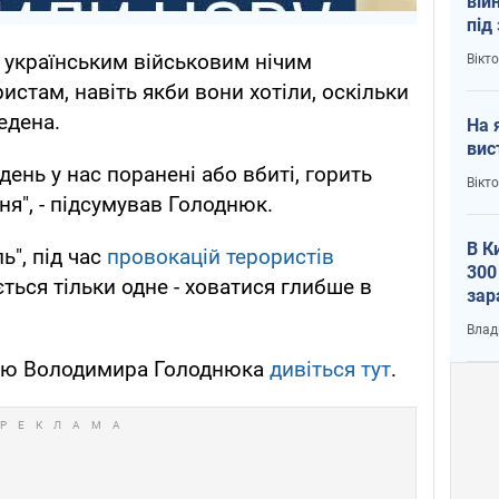
вій
під
кри
, українським військовим нічим
Вікт
истам, навіть якби вони хотіли, оскільки
едена.
На 
вис
день у нас поранені або вбиті, горить
Вікт
ня", - підсумував Голоднюк.
В К
ь", під час
провокацій терористів
300
ться тільки одне - ховатися глибше в
зар
всу
Влад
стю Володимира Голоднюка
дивіться тут
.