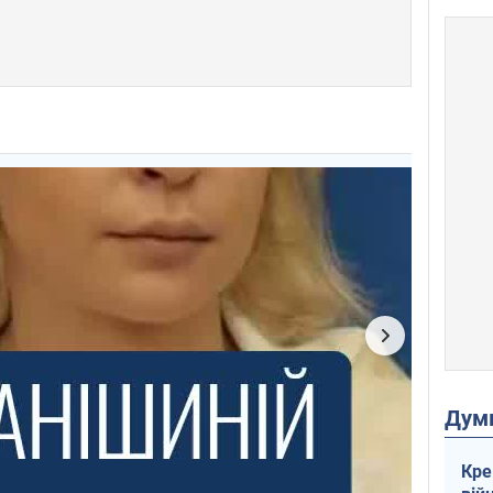
Дум
Кре