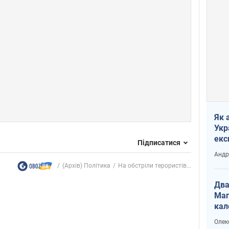
Як 
Укр
екс
Підписатися
наф
Андр
(Архів) Політика
На обстріли терористів...
Два
Маг
кал
Олек