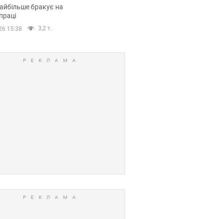
сії
айбільше бракує на
праці
3,2 т.
26 15:38