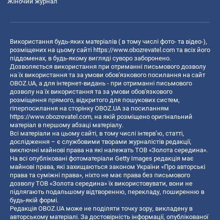
Жіночий журнал
Використання будь-яких матеріалів ( в тому числі фото- та відео-),
розміщених на цьому сайті
https://www.obozrevatel.com
та всіх його
піддоменах, в будь-якому вигляді суворо заборонено.
Дозволяється використання при отриманні письмового дозволу
на їх використання та за умови обов'язкового посилання на сайт
OBOZ.UA, а для інтернет-видань - при отриманні письмового
дозволу на їх використання та за умови обов'язкового
розміщення прямого, відкритого для пошукових систем,
гіперпосилання на сторінку OBOZ.UA за посиланням
https://www.obozrevatel.com
, на якій розміщено оригінальний
матеріал в першому абзаці матеріалу.
Всі матеріали на цьому сайті, в тому числі інтерв’ю, статті,
дослідження – є службовими творами журналістів редакції,
виключні майнові права на які належать ТОВ «Золота середина».
На всі опубліковані фотоматеріали Getty Images редакція має
майнові права, які захищаються законом України «Про авторські
права та суміжні права», ніхто не має права без письмового
дозволу ТОВ «Золота середина» їх використовувати, вони не
підлягають подальшому відтворенню, перекладу, поширенню в
будь-якій формі.
Редакція OBOZ.UA може не поділяти точку зору, викладену в
авторському матеріалі. За достовірність інформації, опублікованої