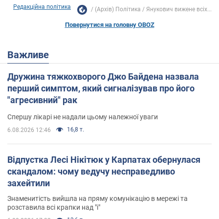
Редакційна політика
(Архів) Політика
Янукович вижене всіх...
Повернутися на головну OBOZ
Важливе
Дружина тяжкохворого Джо Байдена назвала
перший симптом, який сигналізував про його
"агресивний" рак
Спершу лікарі не надали цьому належної уваги
16,8 т.
6.08.2026 12:46
Відпустка Лесі Нікітюк у Карпатах обернулася
скандалом: чому ведучу несправедливо
захейтили
Знаменитість вийшла на пряму комунікацію в мережі та
розставила всі крапки над "і"