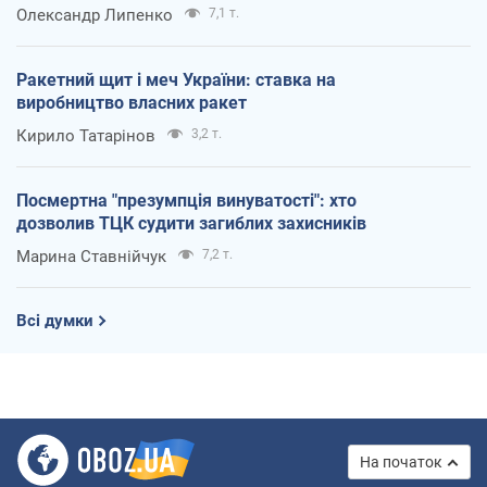
Олександр Липенко
7,1 т.
Ракетний щит і меч України: ставка на
виробництво власних ракет
Кирило Татарінов
3,2 т.
Посмертна "презумпція винуватості": хто
дозволив ТЦК судити загиблих захисників
Марина Ставнійчук
7,2 т.
Всі думки
На початок