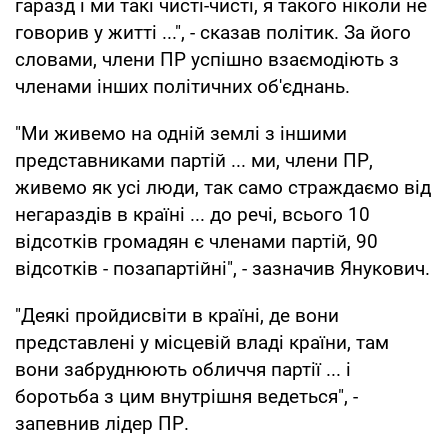
гаразд і ми такі чисті-чисті, я такого ніколи не
говорив у житті ...", - сказав політик. За його
словами, члени ПР успішно взаємодіють з
членами інших політичних об'єднань.
"Ми живемо на одній землі з іншими
представниками партій ... ми, члени ПР,
живемо як усі люди, так само страждаємо від
негараздів в країні ... до речі, всього 10
відсотків громадян є членами партій, 90
відсотків - позапартійні", - зазначив Янукович.
"Деякі пройдисвіти в країні, де вони
представлені у місцевій владі країни, там
вони забруднюють обличчя партії ... і
боротьба з цим внутрішня ведеться", -
запевнив лідер ПР.