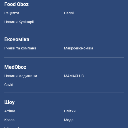
Food Oboz
Рецепти
Напої
Новини Кулінарії
Економіка
Ринки та компанії
Макроекономіка
MedOboz
Новини медицини
MAMACLUB
Covid
Шоу
Афіша
Плітки
Краса
Мода