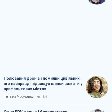
Полювання дронів і помилки цивільних:
що насправді підвищує шанси вижити у
прифронтових містах
Тетяна Чорновол
5,4 т.
Один FPV-дрон – і Європа могла