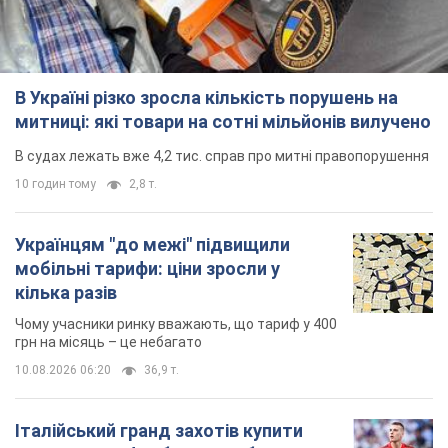
В Україні різко зросла кількість порушень на
митниці: які товари на сотні мільйонів вилучено
В судах лежать вже 4,2 тис. справ про митні правопорушення
10 годин тому
2,8 т.
Українцям "до межі" підвищили
мобільні тарифи: ціни зросли у
кілька разів
Чому учасники ринку вважають, що тариф у 400
грн на місяць – це небагато
10.08.2026 06:20
36,9 т.
Італійський гранд захотів купити