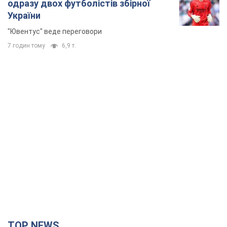
одразу двох футболістів збірної
України
"Ювентус" веде переговори
7 годин тому
6,9 т.
TOP NEWS