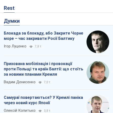
Rest
Думки
Блокада за блокаду, або Закрите Чорне
море – час закривати Росії Балтику
Ігор Луценко
7,8 т.
Прихована мобілізація і провокації
проти Польщі та країн Балтії: що стоїть
за новими планами Кремля
Вадим Денисенко
7,0 т.
Самураї повертаються? У Кремлі паніка
через новий курс Японії
Олексій Копитько
3,8 т.