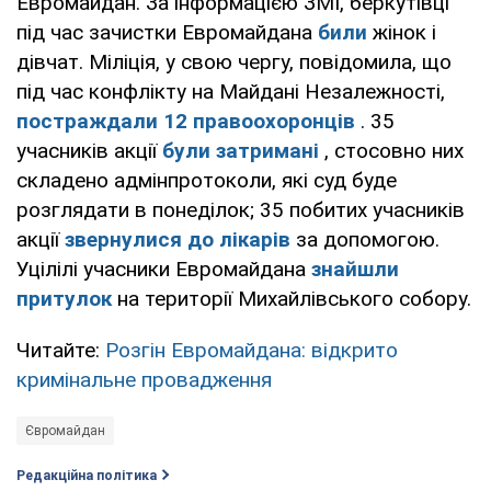
Евромайдан. За інформацією ЗМІ, беркутівці
під час зачистки Евромайдана
били
жінок і
дівчат. Міліція, у свою чергу, повідомила, що
під час конфлікту на Майдані Незалежності,
постраждали 12 правоохоронців
. 35
учасників акції
були затримані
, стосовно них
складено адмінпротоколи, які суд буде
розглядати в понеділок; 35 побитих учасників
акції
звернулися до лікарів
за допомогою.
Уцілілі учасники Евромайдана
знайшли
притулок
на території Михайлівського собору.
Читайте:
Розгін Евромайдана: відкрито
кримінальне провадження
Євромайдан
Редакційна політика