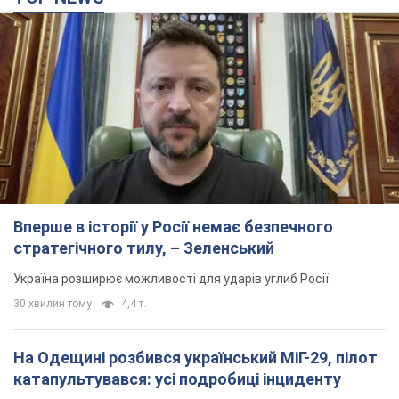
Вперше в історії у Росії немає безпечного
стратегічного тилу, – Зеленський
Україна розширює можливості для ударів углиб Росії
30 хвилин тому
4,4 т.
На Одещині розбився український МіГ-29, пілот
катапультувався: усі подробиці інциденту