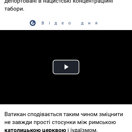
депортовані в нацистські концентраційні
табори.
Відео дня
Play Video
Ватикан сподівається таким чином зміцнити
не завжди прості стосунки між римською
католицькою церквою
і іудаїзмом.