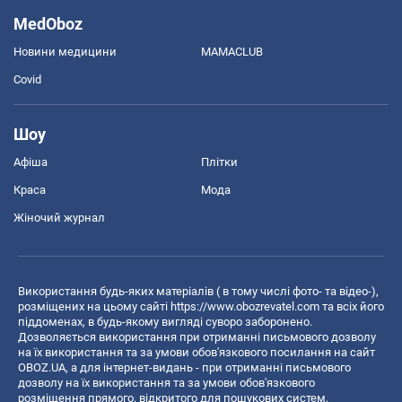
MedOboz
Новини медицини
MAMACLUB
Covid
Шоу
Афіша
Плітки
Краса
Мода
Жіночий журнал
Використання будь-яких матеріалів ( в тому числі фото- та відео-),
розміщених на цьому сайті
https://www.obozrevatel.com
та всіх його
піддоменах, в будь-якому вигляді суворо заборонено.
Дозволяється використання при отриманні письмового дозволу
на їх використання та за умови обов'язкового посилання на сайт
OBOZ.UA, а для інтернет-видань - при отриманні письмового
дозволу на їх використання та за умови обов'язкового
розміщення прямого, відкритого для пошукових систем,