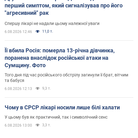
перший симптом, який сигналізував про його
"агресивний" рак
Спершу лікарі не надали цьому належної уваги
11,0 т.
6.08.2026 12:46
Її вбила Росія: померла 13-річна дівчинка,
поранена внаслідок російської атаки на
Сумщину. Фото
Того дня під час російського обстрілу загинули її брат, вітчим
та бабуся
9,3 т.
6.08.2026 12:13
Чому в СРСР лікарі носили лише білі халати
У цьому був як практичний, так і символічний сенс
3,3 т.
6.08.2026 13:00