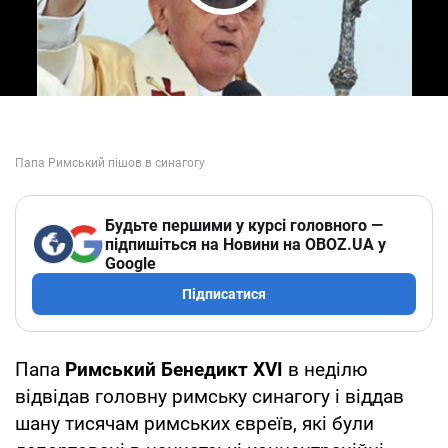
Play Video
Будьте першими у курсі головного —
підпишіться на Новини на OBOZ.UA у
Google
Підписатися
Папа
Римський Бенедикт XVI
в неділю
відвідав головну римську синагогу і віддав
шану тисячам римських євреїв, які були