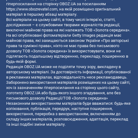
гіперпосилання на сторінку OBOZ.UA за посиланням
https://www.obozrevatel.com
, на якій розміщено оригінальний
матеріал в першому абзаці матеріалу.
Всі матеріали на цьому сайті, в тому числі інтерв’ю, статті,
дослідження – є службовими творами журналістів редакції,
виключні майнові права на які належать ТОВ «Золота середина».
На всі опубліковані фотоматеріали Getty Images редакція має
майнові права, які захищаються законом України «Про авторські
права та суміжні права», ніхто не має права без письмового
дозволу ТОВ «Золота середина» їх використовувати, вони не
підлягають подальшому відтворенню, перекладу, поширенню в
будь-якій формі.
Редакція OBOZ.UA може не поділяти точку зору, викладену в
авторському матеріалі. За достовірність інформації, опублікованої
в рекламних матеріалах, відповідальність несе рекламодавець.
Заборонено використання матеріалів розміщених на цьому сайті,
хоч із зазначенням гіперпосилання на сторінку цього сайту,
логотипу OBOZ.UA або будь-якого іншого згадування, але без
письмового дозволу Редакції/ТОВ «Золота середина»
Незаконним використанням матеріалів буде вважатися: будь-яке
копiювання, публiкацiя, передрук, наступне поширення,
використання, переробка з використанням, включенням до
складу інших матеріалів, розповсюдження, адаптація, переклад
та інші подібні зміни матеріалу.