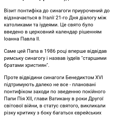
Візит понтифіка до синагоги приурочений до
відзначається в Італії 21-го Дня діалогу між
католиками та іудеями. Це свято було
введено в церковний календар рішенням
Іоанна Павла II.
Саме цей Папа в 1986 році вперше відвідав
римську синагогу і назвав іудеїв "старшими
братами християн".
Проте відвідини синагоги Бенедиктом XVI
підтримують далеко не все - плановані
понтифіком заходи по зведенню покійного
Папи Пія XII, глави Ватикану в роки Другої
світової війни, в статус святого, викликали
різку критику з боку багатьох єврейських