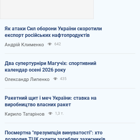
Як атаки Сил оборони України скоротили
експорт російських нафтопродуктів
Андрій Клименко
642
Два супертурніри Магучіх: спортивний
календар осені 2026 року
Олександр Липенко
435
Ракетний щит і меч України: ставка на
виробництво власних ракет
Кирило Татарінов
1,3 т.
Посмертна "презумпція винуватості": хто
дозволив ТЦК судити загиблих захисників